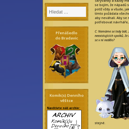
Skrývanky a každý mě
se bojím, že nápadů s
potíž vždy a všude, j
tímto požádala všechny,
aby neváhali. Aby se
potřebovat návrháře, 
C: Nemáme se tedy bát, 
Přenášedlo
neexistujících spolků, že 
do Bradavic
se v ní nedělo?
Komik(s) Denního
věštce
Navštivte náš archiv:
stejné.