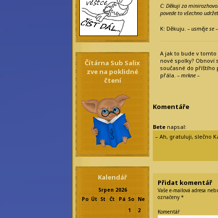
C: Děkuji za minirozhovor
povede to všechno udržet
K: Děkuju.
– usměje se –
A jak to bude v tomto
nové spolky? Obnoví se
Čítárna Sub Salix
současné do příštího 
zve na poklidné
přála.
– mrkne –
čtení
Komentáře
Bete
napsal:
– Ah, gratuluji, slečno K
Kalendář
Přidat komentář
Srpen 2026
Vaše e-mailová adresa neb
označeny
*
Po
Út
St
Čt
Pá
So
Ne
1
2
Komentář