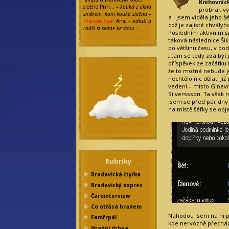
Knihovnic
slečno Prin…
– kouká z okna
probral, v
směrem, kam kouká slečna
–
a i jsem viděla jeho šé
Princess Star
: Aha
. – odtuší a
což je zajisté chvályh
radši si sedne ke stolu –
Posledním aktivním 
taková následnice Šikm
po většinu času, v pod
I tam se tedy zdá být
příspěvek ze začátku 
že to možná nebude j
nechtělo nic dělat. J
vedení – místo Ginevr
Silverssson. Ta však
jsem se před pár dny
na místě šéfky se obj
Rubriky
Bradavická čtyřka
Bradavický expres
Čarointerview
Co otřásá hradem
Náhodou jsem na ni př
Famfrpál
kde nervózně přecház
Hradní drbna