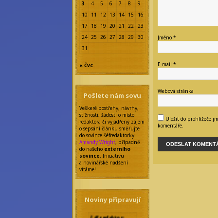
3
4
5
6
7
8
9
10
11
12
13
14
15
16
17
18
19
20
21
22
23
24
25
26
27
28
29
30
Jméno
*
31
E-mail
*
« Čvc
Webová stránka
Pošlete nám sovu
Veškeré postřehy, návrhy,
stížnosti, žádosti o místo
Uložit do prohlížeče j
redaktora či vyjádřený zájem
komentáře.
o sepsání článku směřujte
do sovince šéfredaktorky
Amandy Wright
, případně
do našeho
externího
sovince
. Iniciativu
a novinářské nadšení
vítáme!
Noviny připravují
Šéfredaktor: