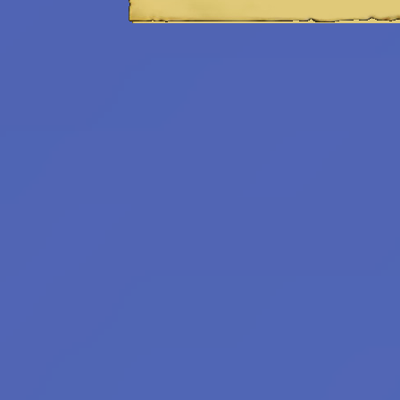
Emeritní
redaktoři:
Bilkis Blight
Filius Orionis
Niane z Libelusie
Blokaři:
kvalifikovaný
strojvedoucí
hradní drbna
vrchní šťoural
profesionální kecka
tichý pozorovatel