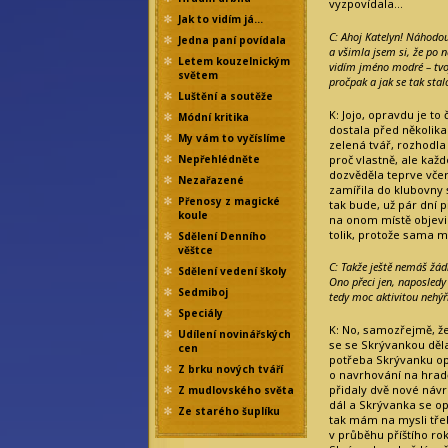
vyzpovídala…
Jak to vidím já…
C: Ahoj Katelyn! Náhodo
Jedna paní povídala
a všimla jsem si, že po 
Letem kouzelnickým
vidím jméno modré – tvo
světem
pročpak a jak se tak stal
Luštění a soutěže
K: Jojo, opravdu je t
Módní kritika
dostala před několika
My vám to vyčíslíme
zelená tvář, rozhodla
proč vlastně, ale kaž
Nepřehlédněte
dozvěděla teprve vče
Nezařazené
zamířila do klubovny s
Přenosy z magické
tak bude, už pár dní
koule
na onom místě objevil
tolik, protože sama 
Sdělení Denního
věštce
C: Takže ještě nemáš žád
Sdělení vedení školy
Ono přeci jen, naposledy 
Sedmiboj
tedy moc aktivitou nehýři
Speciály
K: No, samozřejmě, ž
Udílení novinářských
se se Skrývankou děla
cen
potřeba Skrývanku opě
Z brku nových tváří
o navrhování na hradě
přidaly dvě nové návr
Z mudlovského světa
dál a Skrývanka se op
Ze starého šuplíku
tak mám na mysli tře
v průběhu příštího ro