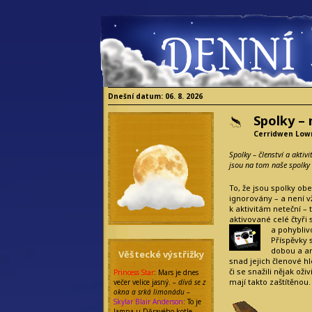
Dnešní datum: 06. 8. 2026
Spolky – 
Cerridwen Low
Spolky – členství a aktiv
jsou na tom naše spolky
To, že jsou spolky o
ignorovány – a není vž
k aktivitám neteční –
aktivované celé čtyři 
a pohybliv
Příspěvky s
dobou a an
Věštecké výstřižky
snad jejich členové hl
či se snažili nějak ož
Princess Star
: Mars je dnes
mají takto zaštítěnou.
večer velice jasný.
– dívá se z
okna a srká limonádu –
Skylar Blair Anderson
: To je
lampa u Děravého kotle,