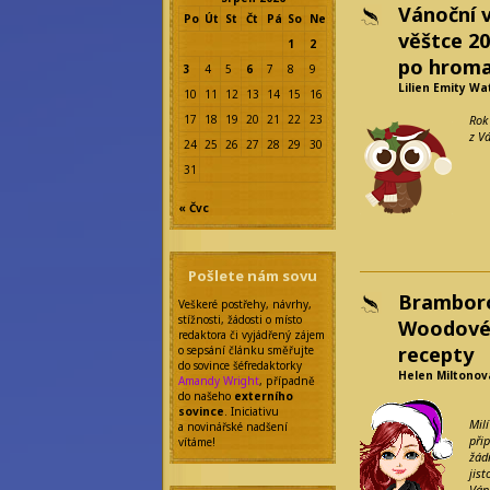
Vánoční 
Po
Út
St
Čt
Pá
So
Ne
věštce 20
1
2
po hroma
3
4
5
6
7
8
9
Lilien Emity Wa
10
11
12
13
14
15
16
17
18
19
20
21
22
23
Rok
z V
24
25
26
27
28
29
30
31
« Čvc
Pošlete nám sovu
Bramboro
Veškeré postřehy, návrhy,
stížnosti, žádosti o místo
Woodové 
redaktora či vyjádřený zájem
recepty
o sepsání článku směřujte
do sovince šéfredaktorky
Helen Miltonov
Amandy Wright
, případně
do našeho
externího
sovince
. Iniciativu
Mil
a novinářské nadšení
při
vítáme!
žád
jis
Ván