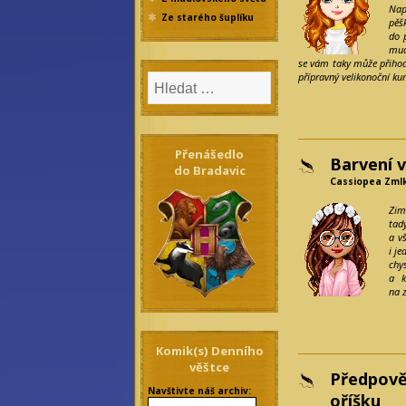
Např
Ze starého šuplíku
pě
do 
mud
se vám taky může přihodi
přípravný velikonoční kur
Přenášedlo
Barvení v
do Bradavic
Cassiopea Zmlk
Zim
tad
a v
i je
chy
a k
na 
Komik(s) Denního
věštce
Předpově
Navštivte náš archiv:
oříšku