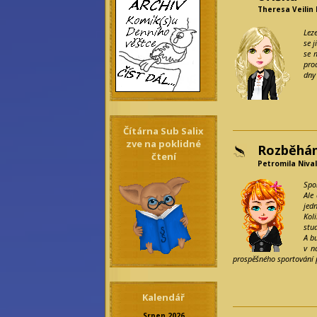
Theresa Veilin
Lez
se 
se 
pro
dny
Čítárna Sub Salix
zve na poklidné
Rozběhá
čtení
Petromila Nival
Spo
Ale
jedn
Kol
stud
A bu
v n
prospěšného sportování 
Kalendář
Srpen 2026