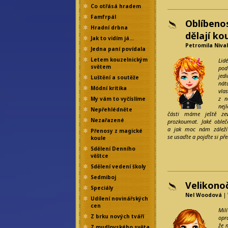
Co otřásá hradem
Famfrpál
Oblíbeno
Hradní drbna
dělají ko
Jak to vidím já…
Petromila Nival
Jedna paní povídala
Letem kouzelnickým
Lid
světem
pod
jed
Luštění a soutěže
nát
Módní kritika
vla
z n
My vám to vyčíslíme
nej
Nepřehlédněte
části máme ještě ze
Nezařazené
prozkoumat. Jaké obleč
a jak moc nám zálež
Přenosy z magické
se usaďte a pojďte si př
koule
Sdělení Denního
věštce
Sdělení vedení školy
Sedmiboj
Velikono
Speciály
Nel Woodová
| 
Udílení novinářských
cen
Milí
Z brku nových tváří
opr
že 
Z mudlovského světa