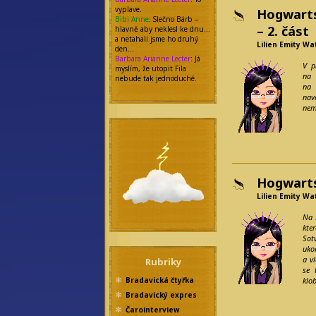
vyplave.
Hogwarts
Bibi Anne
: Slečno Bárb –
– 2. část
hlavně aby neklesl ke dnu…
a netahali jsme ho druhý
Lilien Emity Wa
den…
Barbara Arianne Lecter
: Já
V p
myslím, že utopit Fila
na 
nebude tak jednoduché.
na 
nav
nem
Hogwarts
Lilien Emity Wa
Na 
kte
Sot
uko
a v
Rubriky
se 
Bradavická čtyřka
klo
Bradavický expres
Čarointerview