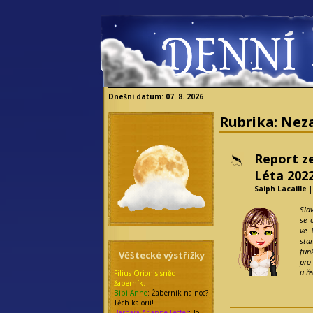
Dnešní datum: 07. 8. 2026
Rubrika:
Nez
Report z
Léta 202
Saiph Lacaille
|
Sla
se 
ve 
sta
fun
Věštecké výstřižky
pro
u ře
Filius Orionis snědl
žaberník.
Bibi Anne
: Žaberník na noc?
Těch kalorií!
Barbara Arianne Lecter
: To