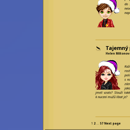
Olivia Wines
do 
Princess Star
neo
Rebecca Werde
nap
Saiph Lacaille
a další...
Emeritní
redaktoři:
Bilkis Blight
Filius Orionis
Niane z Libelusie
Tajemný 
Blokaři:
Helen Miltonov
kvalifikovaný
strojvedoucí
hradní drbna
Kaž
vrchní šťoural
ros
profesionální kecka
pol
tichý pozorovatel
s n
záz
jak
jmelí vzalo? Slouží ta
k nucení mužů líbat je?
1
2
…
57
Next page