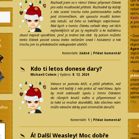
tým
M
Rozhodl jsem se v rámci Vánoc připravit článek
své ř
pro vaše mudlovské přátele. Rozhodně by každý
nebel
z nás ocenil trochu toho potterovského světa
sleč
pod stromečkem, ale spousta mudlů kolem
Kath
nás netuší, od čeho se takříkajíc odpíchnout.
je pr
Rád bych v tomto článku seřadil dary od těch
výraz
nejlevnějších až po ty nejdražší a ke každému
zkusil napsat vysvětlení, proč je máme tak rádi. Vy potom můžete
• Dovo
o
tento článek poslat sovou (nebo nečarům snad i holubem) a tak
Prasi
trochu jim to předvánoční nakupování ulehčit.
objev
c
Agen
zájezd
Komentáře:
žádné
|
Přidat komentář
na zb
okamž
Kdo ti letos donese dary?
• Pro
Michaell Colwin
| Vydáno:
8. 12. 2024
jedn
změnu
Vánoce se pomalu blíží, a ještě předtím, než
původ
bude mít každý z nás práce až nad hlavu, bylo
nebyl
jedno
by milé zabloudit spolu s tímto článkem
talen
do různých koutů světa a připomenout si
Day
.
(a také se možná dozvědět), kdo všechno nám
ního
může vánoční dárky pod stromeček doručit.
Komentáře:
1
|
Přidat komentář
iv:
• Hra
Á! Další Weasley! Moc dobře
nejrů