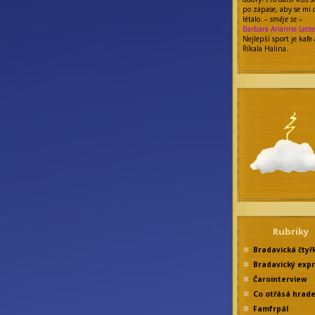
po zápase, aby se mi 
létalo.
– směje se –
Barbara Arianne Lecte
Nejlepší sport je kafe 
Říkala Halina.
Rubriky
Bradavická čtyř
Bradavický exp
Čarointerview
Co otřásá hrad
Famfrpál