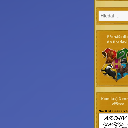
Přenášedl
do Bradavi
Komik(s) Den
věštce
Navštivte náš arch