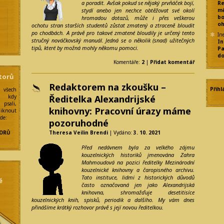
a poradit. Avšak pokud se nějaký prvňáček bojí,
Re
stydí anebo jen nechce obtěžovat své okolí
mě
bo
hromadou dotazů, může i přes veškerou
oh
ochotu stran starších studentů zůstat zmatený a ztraceně bloudit
po chodbách. A právě pro takové zmatené bloudily je určený tento
In
stručný nováčkovský manuál. Jedná se o několik (snad) užitečných
In
e
tipů, které by možná mohly někomu pomoci.
Pa
do
Komentáře:
2
|
Přidat komentář
torů
Redaktorem na zkoušku –
Přihl
 všech
y
Ředitelka Alexandrijské
í kdy
psali,
knihovny: Pracovní úrazy máme
liknout
zde:
pozoruhodné
Theresa Veilin Brendi
| Vydáno:
3. 10. 2021
ORŮ
Před nedávnem byla za velkého zájmu
kouzelnických historiků jmenována Zahra
Mahmoudová na pozici ředitelky Mezinárodní
kouzelnické knihovny a čaropisného archivu.
Tato instituce, lidmi z historických důvodů
é
často označovaná jen jako Alexandrijská
knihovna, shromažďuje desetitisíce
kouzelnických knih, spisků, periodik a dalšího. My vám dnes
přinášíme krátký rozhovor právě s její novou ředitelkou.