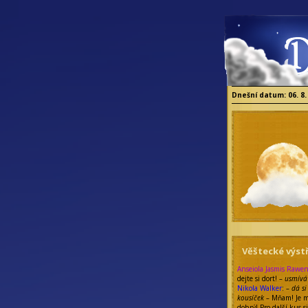
Dnešní datum: 06. 8.
Věštecké výstř
Anseiola Jasmis Rawen
dejte si dort!
– usmívá 
Nikola Walker
:
– dá s
kousíček –
Mňam! Je m
dobrý! Pro další kus s