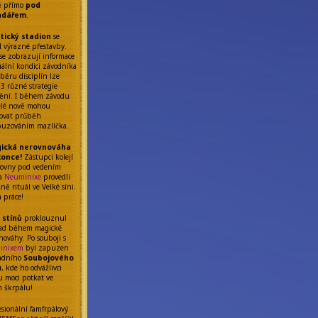
ě přímo
pod
ndářem
.
etický stadion
se
l výrazné přestavby.
se zobrazují informace
uální kondici závodníka
běru disciplín lze
 3 různé strategie
ění. I během závodu
elé nově mohou
ňovat průběh
uzováním mazlíčka.
ická nerovnováha
konce!
Zástupci kolejí
rovny pod vedením
da
Neuminixe
provedli
ě rituál ve Velké síni.
á práce!
 stínů
proklouznul
ad během magické
nováhy. Po souboji s
inixem
byl zapuzen
adního
Soubojového
u
, kde ho odvážlivci
 moci potkat ve
m škrpálu!
esionální famfrpálový