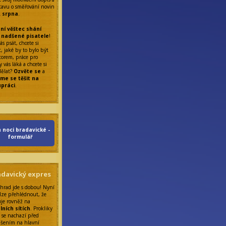
tavu o směřování novin
. srpna
.
ní věštec shání
 nadšené pisatele
!
ás psát, chcete si
, jaké by to bylo být
torem, práce pro
 vás láká a chcete si
dělat?
Ozvěte se
a
me se těšit na
upráci
.
 noci bradavické -
formulář
adavický expres
 hrad jde s dobou! Nyní
lze přehlédnout, že
uje rovněž na
lních sítích
. Prokliky
 se nachazí před
ášením na hlavní