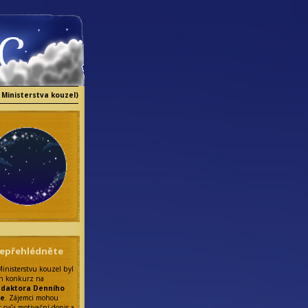
 Ministerstva kouzel)
epřehlédněte
Ministerstvu kouzel byl
n konkurz na
edaktora Denního
ce
. Zájemci mohou
t svůj motivační dopis a