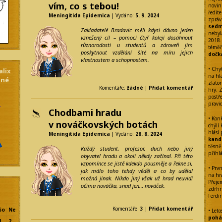
vím, co s tebou!
novin
ředite
Meningitida Epidemica
| Vydáno:
5. 9. 2024
zpráv
sedm
Zakladatelé Bradavic měli kdysi dávno jeden
nebyl
vznešený cíl – pomocí čtyř kolejí dosáhnout
2018.
různorodosti u studentů a zároveň jim
témě
poskytnout vzdělání šité na míru jejich
dočk
vlastnostem a schopnostem.
• Chy
alix
na hl
dné
zlato
Komentáře:
žádné
|
Přidat komentář
hry. 
postř
pravi
Chodbami hradu
• Kon
v nováčkovských botách
chýlí
hlásí
Meningitida Epidemica
| Vydáno:
28. 8. 2024
kand
těsně
Každý student, profesor, duch nebo jiný
přihl
obyvatel hradu a okolí někdy začínal. Při této
vzpomínce se jistě kdekdo pousměje a řekne si,
• Prvn
jak málo toho tehdy věděl a co by udělal
na hra
možná jinak. Nikdo jiný však už hrad neuvidí
Přeje
očima nováčka, snad jen… nováček.
zdrhn
Ferdi
Komentáře:
3
|
Přidat komentář
So
Ne
• Leto
pohár
1
2