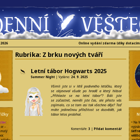
 2026
Online vydání zdarma (díky dotacím
Rubrika:
Z brku nových tváří
Letní tábor Hogwarts 2025
Summer Night
| Vydáno:
24. 9. 2025
Všimli jste si v létě podivného letáčku, který
se objevoval všude po hradě a který hlásal
„Přihlaste se na letní tábor“? Báli jste
se zúčastnit, neměli jste čas, ale přesto vás
zajímalo, co se tam asi tak všechno děje? Teď
máte jedinečnou příležitost se dozvědět, jak
ižky
N
tábor letos probíhal.
clav
:
• Na 
se –
vypsá
Komentáře:
3
|
Přidat komentář
i malý
šéfr
oc
věšt
i přijdu
zasíla