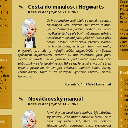
Supe
Cesta do minulosti Hogwarts
své tr
8
9
Připoj
Denní věštec
| Vydáno:
21. 8. 2022
15
16
přeno
Kdy u
22
23
Co hrad hradem stojí, stala se na něm spousta
nerov
zajímavých věcí. Některé jsou veselé a milé,
29
30
jiné odstrašující a poučné, některé jsou velice
• V
Go
nepěkné (o těch se ale bavit nebudeme). Jakožto
objev
nedočkavé malé dítě jsem ještě při čekání před
dom
hradní bránou prošmejdila všechny vývěsky
vidit
na hradní bráně, a že jich tam není málo,
Kdo b
stav
a vybrala pro vás ty nejzajímavější, nejpoučnější a nějakým
způsobem nejdůležitější. Budeme tu mít záležitosti jako první
svatba na hradě, uhelné prázdniny, podmínečná vyloučení nebo
sovu
třeba změny ve fungování výuky. Tak se hezky usaďte, nasaďte čtecí
brýle a jdeme na to! Jen pro zvědavce, události budou řazeny
rhy,
sto
chronologicky, takže si tu postupně vypíšeme takovou historii
Pos
ý zájem
Hogwarts.
řujte
Do
rky
Ó
Komentáře:
1
|
Přidat komentář
padně
He
o
Bi
Nováčkovský manuál
Lú
Denní věštec
| Vydáno:
14. 7. 2022
Ca
Ko
První dny na nové škole mohou být náročné.
ro
My nováčci však máme obrovské štěstí, že je
He
vují
hrad plný milých lidí, kteří jsou ochotni
kdykoliv podat pomocnou ruku, vyslechnout
Lil