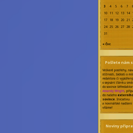
3
4
5
6
7
10
11
12
13
14
17
18
19
20
21
24
25
26
27
28
31
« Čvc
Pošlete nám 
Veškeré postřehy, náv
stížnosti, žádosti o mí
redaktora či vyjádřen
o sepsání článku smě
do sovince šéfredakto
Amandy Wright
, pří
do našeho
externíh
sovince
. Iniciativu
a novinářské nadšení
vítáme!
Noviny připra