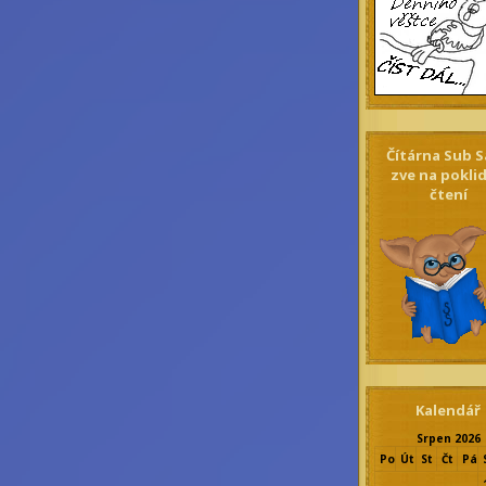
Čítárna Sub S
zve na pokli
čtení
Kalendář
Srpen 2026
Po
Út
St
Čt
Pá