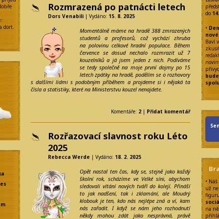
Rozmrazená po patnácti letech
dobře
předs
do
14
Dors Venabili
| Vydáno:
15. 8. 2025
r
:
a dort.
•
Den
Momentálně máme na hradě 388 zmrazených
nové
studentů a profesorů, což vychází zhruba
Baví v
na polovinu celkové hradní populace. Během
zkusit
července se dosud nechalo rozmrazit už 7
redak
kouzelníků a já jsem jeden z nich. Podíváme
noviny
se tedy společně na moje první dojmy po 15
přivy
letech zpátky na hradě, podělím se o rozhovory
bude
s dalšími lidmi s podobným příběhem a projdeme si i nějaká ta
spol
čísla a statistiky, které na Ministerstvu kouzel nenajdete.
Komentáře:
2
|
Přidat komentář
Sen
Rozřazovací slavnost roku Léto
2025
Rebecca Werde
| Vydáno:
18. 2. 2025
Br
Opět nastal ten čas, kdy se, stejně jako každý
ka
školní rok, scházíme ve Velké síni, abychom
• Náš
res
sledovali vítání nových tváří do kolejí. Přináší
už ne
to jak nadšení, tak i zklamání, ale Moudrý
figur
klobouk je ten, kdo nás nejlépe zná a ví, kam
sociá
em
nás zařadit. I když se nám jeho rozhodnutí
na ně
někdy mohou zdát jako nesprávná, právě
přihl