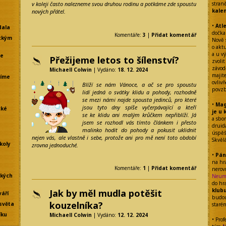
stran
v koleji často nalezneme svou druhou rodinu a potkáme zde spoustu
kale
nových přátel.
•
Atl
dala
dočka
Komentáře:
3
|
Přidat komentář
ckým
Nově 
o akt
a u vý
že
Přežijeme letos to šílenství?
zvolit
závod
Michaell Colwin
| Vydáno:
18. 12. 2024
majit
líme
ovliv
Blíží se nám Vánoce, a ač se pro spoustu
povzb
lidí jedná o svátky klidu a pohody, rozhodně
se mezi námi najde spousta jedinců, pro které
•
Mag
jsou tyto dny spíše vyčerpávající a kteří
cké
je u 
se ke klidu ani malým krůčkem nepřiblíží. Já
a sbo
jsem se rozhodl vás tímto článkem i přesto
drui
malinko hodit do pohody a pokusit uklidnit
úspěšn
nejen vás, ale vlastně i sebe, protože ani pro mě není toto období
Skvěl
koly
zrovna jednoduché.
•
Pán
na hr
Komentáře:
1
|
Přidat komentář
nerov
ských
Neum
do hr
klub
Jak by měl mudla potěšit
váří
budou
kouzelníka?
světa
staré
íku
Michaell Colwin
| Vydáno:
12. 12. 2024
• Prof