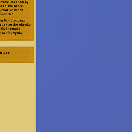
eves: „Kapitán by
l za své hráče
jovat ve všech
ledech.“
ees Rut Gowstring
:
spektorské okénko:
lčivá témata
tazníku výuky
ásit se