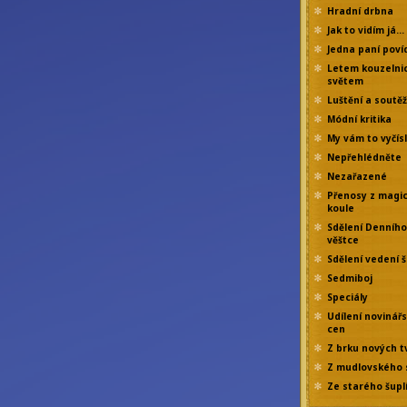
Hradní drbna
Jak to vidím já…
Jedna paní poví
Letem kouzelni
světem
Luštění a soutě
Módní kritika
My vám to vyčís
Nepřehlédněte
Nezařazené
Přenosy z magi
koule
Sdělení Denního
věštce
Sdělení vedení š
Sedmiboj
Speciály
Udílení novinář
cen
Z brku nových t
Z mudlovského 
Ze starého šupl