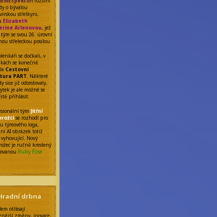
EMEspektoři
rozšířil
ady o bývalou
vírskou střelkyni,
nu
Elizabeth
erine Arlenovou
, jež
o tým se svou 26. úrovní
nou střeleckou posilou.
lenkáři se dočkali, v
nkách se konečně
ila
Cestovní
tura PART
. Některé
y sice již odcestovaly,
ytek je ale možné se
itě přihlásit.
fesionální tým
Jitřní
orožci
se rozhodl pro
 týmového loga,
ní AI obrázek totiž
 vyhovující. Nový
rožec je ručně kreslený
tovanou
Ruby Élise
Hradní drbna
dem otřásají
znější změny, inovace,