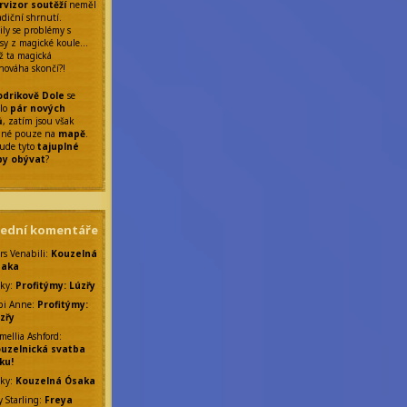
rvizor soutěží
neměl
adiční shrnutí.
ily se problémy s
sy z magické koule…
ž ta magická
nováha skončí?!
drikově Dole
se
ilo
pár nových
ů
, zatím jsou však
elné pouze na
mapě
.
ude tyto
tajuplné
by obývat
?
lední komentáře
rs Venabili
:
Kouzelná
saka
ky
:
Profitýmy: Lúzřy
bi Anne
:
Profitýmy:
zřy
mellia Ashford
:
uzelnická svatba
ku!
ky
:
Kouzelná Ósaka
y Starling
:
Freya