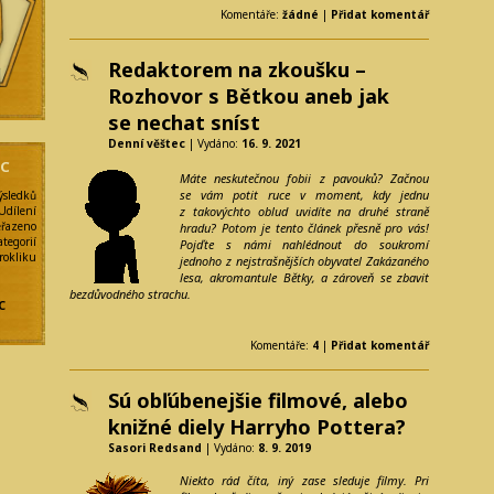
Komentáře:
žádné
|
Přidat komentář
Redaktorem na zkoušku –
Rozhovor s Bětkou aneb jak
se nechat sníst
Denní věštec
| Vydáno:
16. 9. 2021
NC
Máte neskutečnou fobii z pavouků? Začnou
se vám potit ruce v moment, kdy jednu
ýsledků
Udílení
z takovýchto oblud uvidíte na druhé straně
eřazeno
hradu? Potom je tento článek přesně pro vás!
egorií
Pojďte s námi nahlédnout do soukromí
kliku
jednoho z nejstrašnějších obyvatel Zakázaného
lesa, akromantule Bětky, a zároveň se zbavit
bezdůvodného strachu.
y
C
Komentáře:
4
|
Přidat komentář
Sú obľúbenejšie filmové, alebo
e
knižné diely Harryho Pottera?
Sasori Redsand
| Vydáno:
8. 9. 2019
Niekto rád číta, iný zase sleduje filmy. Pri