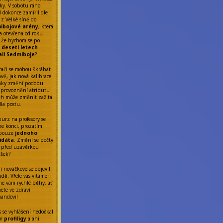
ky. V sobotu ráno
l dokonce zamířil dle
 z Velké síně do
ibojové arény
, která
a otevřena od roku
 Že bychom se po
ř
deseti letech
ali Sedmiboje
?
tači se mohou škrábat
avě, jak nová kalibrace
nky změní podobu
Zprovoznění atributu
eh může změnit zažitá
dla postu.
kurz na profesory se
 ke konci, prozatím
 pouze
jednoho
idáta
. Změní se počty
 před uzávěrkou
ášek?
í nováčkové se objevili
dě. Vřele vás vítáme!
me vám rychlé běhy, ať
ete ve zdraví
nandovi!
s se vyhlášení nedočkal
 profiligy
a ani