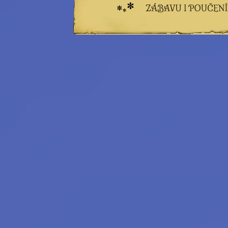
Princess Star
Rebecca Werde
Saiph Lacaille
a další...
Emeritní
redaktoři:
Bilkis Blight
Filius Orionis
Niane z Libelusie
Blokaři:
kvalifikovaný
strojvedoucí
hradní drbna
vrchní šťoural
profesionální kecka
tichý pozorovatel