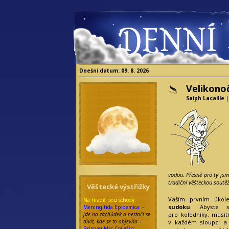
Dnešní datum: 09. 8. 2026
Velikono
Saiph Lacaille
|
vodou. Přesně pro ty jsme
tradiční věšteckou soutěž
Věštecké výstřižky
Vaším prvním úko
Na hradě jsou schody.
sudoku
. Abyste se
Meningitida Epidemica
: –
pro koledníky, musít
jde na záchůdek a nestačí se
divit, kde se to objevila
–
v každém sloupci a
Brianag Mac Coileáin
: –