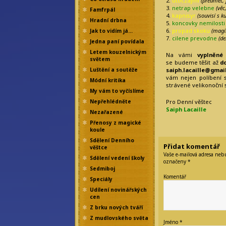
2.
utoczajmi
(předmět, 
3.
netrap velebne
(věc
Famfrpál
4.
kapnisyr
(souvisí s k
Hradní drbna
5.
koncovky nemilosti
6.
propad skoku
(magí
Jak to vidím já…
7.
cilene prevodne
(de
Jedna paní povídala
Letem kouzelnickým
Na vámi
vyplněné
světem
se budeme těšit až
d
saiph.lacaille@gmai
Luštění a soutěže
vám nejen políbení 
Módní kritika
strávené velikonoční s
My vám to vyčíslíme
Pro Denní věštec
Nepřehlédněte
Saiph Lacaille
Nezařazené
Přenosy z magické
koule
Sdělení Denního
Přidat komentář
věštce
Vaše e-mailová adresa neb
Sdělení vedení školy
označeny
*
Sedmiboj
Komentář
Speciály
Udílení novinářských
cen
Z brku nových tváří
Z mudlovského světa
Jméno
*