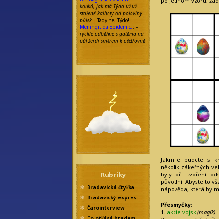
po jednom vzoru, žád
kouká, jak má Týda už už
stažené kalhoty od poloviny
půlek
– Tady ne, Týdo!
Meningitida Epidemica
: –
rychle odběhne s gatěma na
půl žerdi směrem k ošetřovně
–
Jakmile budete s kr
několik zákeřných ve
Rubriky
byly při tvoření od
původní. Abyste to vša
Bradavická čtyřka
nápověda, která by mě
Bradavický expres
Přesmyčky
:
Čarointerview
1.
akcie vojsk
(magík)
Co otřásá hradem