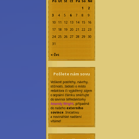
Po
Út
St
Čt
Pá
So
Ne
1
2
3
4
5
6
7
8
9
10
11
12
13
14
15
16
17
18
19
20
21
22
23
24
25
26
27
28
29
30
31
« Čvc
Pošlete nám sovu
Veškeré postřehy, návrhy,
stížnosti, žádosti o místo
redaktora či vyjádřený zájem
o sepsání článku směřujte
do sovince šéfredaktorky
Amandy Wright
, případně
do našeho
externího
sovince
. Iniciativu
a novinářské nadšení
vítáme!