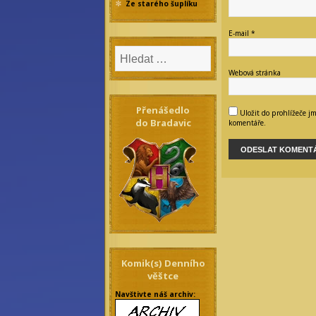
Ze starého šuplíku
E-mail
*
Webová stránka
Přenášedlo
Uložit do prohlížeče j
do Bradavic
komentáře.
Komik(s) Denního
věštce
Navštivte náš archiv: