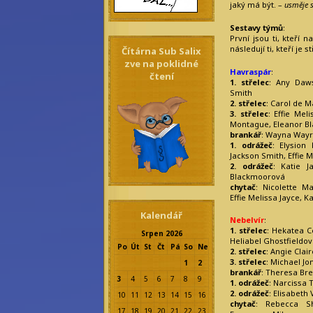
jaký má být. –
usměje 
Sestavy týmů
:
První jsou ti, kteří 
následují ti, kteří je st
Čítárna Sub Salix
zve na poklidné
Havraspár
:
čtení
1. střelec
: Any Daws
Smith
2. střelec
: Carol de 
3. střelec
: Effie Mel
Montague, Eleanor Bl
brankář
: Wayna Wayr
1. odrážeč
: Elysion
Jackson Smith, Effie M
2. odrážeč
: Katie J
Blackmoorová
chytač
: Nicolette M
Effie Melissa Jayce, K
Kalendář
Nebelvír
:
1. střelec
: Hekatea C
Srpen 2026
Heliabel Ghostfieldo
Po
Út
St
Čt
Pá
So
Ne
2. střelec
: Angie Clair
3. střelec
: Michael J
1
2
brankář
: Theresa Bre
3
4
5
6
7
8
9
1. odrážeč
: Narcissa
2. odrážeč
: Elisabeth
10
11
12
13
14
15
16
chytač
: Rebecca S
17
18
19
20
21
22
23