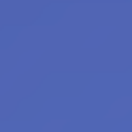
Filius Orionis
Niane z Libelusie
Blokaři:
kvalifikovaný
strojvedoucí
hradní drbna
vrchní šťoural
profesionální kecka
tichý pozorovatel