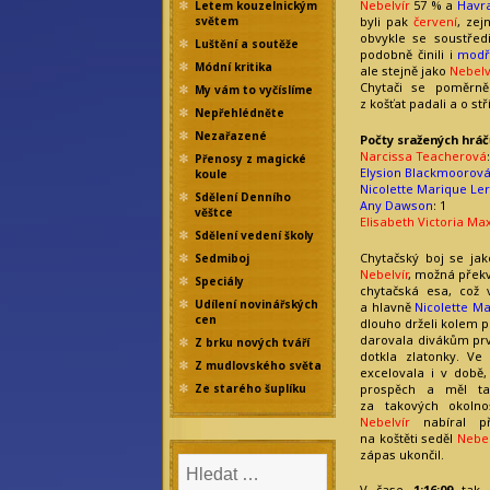
Nebelvír
57 % a
Havr
Letem kouzelnickým
světem
byli pak
červení
, ze
obvykle se soustředi
Luštění a soutěže
podobně činili i
modř
Módní kritika
ale stejně jako
Nebelv
Chytači se poměrně
My vám to vyčíslíme
z košťat padali a o s
Nepřehlédněte
Nezařazené
Počty sražených hrá
Narcissa Teacherová
Přenosy z magické
Elysion Blackmoorov
koule
Nicolette Marique Le
Sdělení Denního
Any Dawson
: 1
věštce
Elisabeth Victoria Ma
Sdělení vedení školy
Chytačský boj se jak
Sedmiboj
Nebelvír
, možná překv
Speciály
chytačská esa, což
Udílení novinářských
a hlavně
Nicolette M
cen
dlouho drželi kolem pr
darovala divákům prv
Z brku nových tváří
dotkla zlatonky. Ve 
Z mudlovského světa
excelovala i v době,
prospěch a měl ta
Ze starého šuplíku
za takových okoln
Nebelvír
nabíral př
na koštěti seděl
Nebe
zápas ukončil.
V čase
1:16:09
tak b