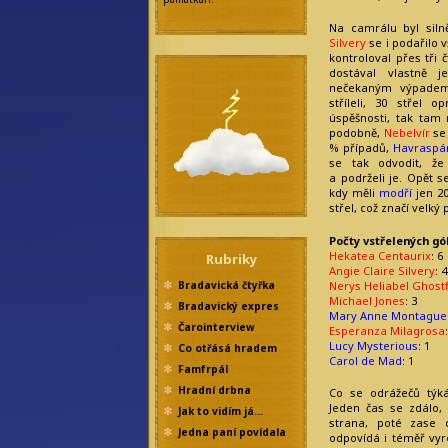
Na camrálu byl siln
Silvery
se i podařilo v
kontroloval přes tři 
dostával vlastně 
nečekaným výpadem
stříleli, 30 střel o
úspěšnosti, tak tam
podobně,
Nebelvír
se 
% případů,
Havraspá
se tak odvodit, že
a podrželi je. Opět 
kdy měli
modří
jen 20
střel, což značí velký
Počty vstřelených gó
Hekatea Centaurix
: 6
Rubriky
Angie Claire Silvery
: 4
Nerys Heliabel Ghost
Bradavická čtyřka
Michael Jones
: 3
Bradavický expres
Mary Anne Montague
Čarointerview
Esperanza Milagrosa
Lucy Mysterious
: 1
Co otřásá hradem
Carol de Mad
: 1
Famfrpál
Hradní drbna
Co se odrážečů týk
Jeden čas se zdálo,
Jak to vidím já…
strana, poté zase
Jedna paní povídala
odpovídá i téměř vyr