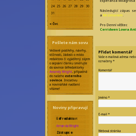
Esperanza Milagrosa
24
25
26
27
28
29
30
Následující zápas 
31
a
Mrzimorem
.
« Čvc
Pro Denní věštec
Cerridwen Lowra Ant
Pošlete nám sovu
Veškeré postřehy, návrhy,
Přidat komentář
stížnosti, žádosti o místo
Vaše e-mailová adresa neb
redaktora či vyjádřený zájem
označeny
*
o sepsání článku směřujte
do sovince šéfredaktorky
Komentář
Amandy Wright
, případně
do našeho
externího
sovince
. Iniciativu
a novinářské nadšení
vítáme!
Jméno
*
Noviny připravují
E-mail
*
Šéfredaktor:
Amanda Wright
Zástupce
Webová stránka
šéfredaktora: