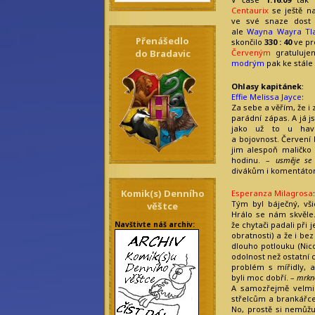
Centaurix
se ještě na
ve své snaze dost 
ale
Wayna Wayra Tl
Přenášedlo
skončilo
330 : 40
ve p
do Bradavic
Červeným
gratuluje
modrým
pak ke stále
Ohlasy kapitánek
:
Effie Melissa Jayce
:
Za sebe a věřím, že i 
parádní zápas. A já j
jako už to u havr
a bojovnost. Červení 
jim alespoň maličko 
hodinu. –
usměje se
divákům i komentátor
Komik(s) Denního
Esperanza Milagrosa
:
Tým byl báječný, vši
věštce
Hrálo se nám skvěle
Navštivte náš archiv:
že chytači padali při
obratnosti) a že i be
dlouho potlouku (Nico
odolnost než ostatní c
problém s mířidly, a
byli moc dobří. –
mrkn
A samozřejmě velmi
střelcům a brankářce,
No, prostě si nemůžu