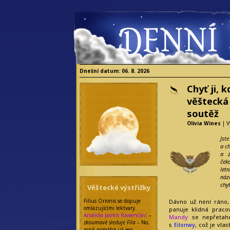
Dnešní datum: 06. 8. 2026
Chyť ji, 
věštecká
soutěž
Olivia Wines
| V
Jst
a ch
a z
ček
let
náz
chy
Věštecké výstřižky
Filius Orionis se dopuje
Dávno už není ráno,
omlazujícími lektvary.
panuje klidná prac
Anseiola Jasmis Rawenclav
:
–
Mandy
se nepřetahu
zkoumavě sleduje Fila –
No,
s
Eilonwy
, což je vla
mně pomáhá už jen