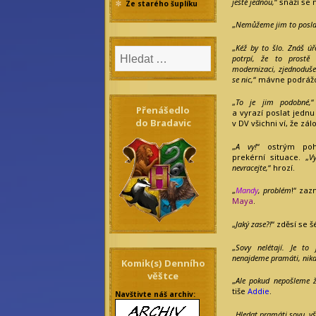
ještě jednou,
“ snaží s
Ze starého šuplíku
„
Nemůžeme jim to posla
„
Kéž by to šlo. Znáš úře
potrpí, že to prostě
modernizaci, zjednoduše
se nic,
“ mávne podrá
„
To je jim podobné,
Přenášedlo
a vyrazí poslat jednu
do Bradavic
v DV všichni ví, že zá
„
A vy!
“ ostrým poh
prekérní situace. „
V
nevracejte,
“ hrozí.
„
Mandy
, problém
!“ zaz
Maya
.
„
Jaký zase?!
“ zděsí se 
„
Sovy nelétají. Je to
nenajdeme pramáti, nika
Komik(s) Denního
věštce
„
Ale pokud nepošleme ž
tiše
Addie
.
Navštivte náš archiv:
„
Hledat pramáti sovu, vš