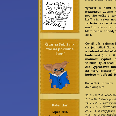
Vyrazte s námi n
Rozárkou!
Zveme vš
poznáte veškerá zák
kteří vás celou n
zachránit celou situ
maléru. Kde se ta na
Máte nějaké odhady
30. 6.
Čekají vás
zajímavé
Čítárna Sub Salix
(za jednotlivé úkoly,
zve na poklidné
a dobrodružství oček
čtení
bude šest
(první 30.
možnost vyplnit n
se budou týkat hradu 
Ale vypracovat bu
za který získáte f
budete mít přesně 10
Konkrétní termíny
do diářů) níže:
30. 6. – 9. 7. První hledá
7. 7. – 16. 7. Druhé pátrá
14. 7. – 23. 7. Třetí výpr
Kalendář
21. 7. – 30. 7. Čtvrté bád
28. 7. – 6. 8. Pátý pokus
Srpen 2026
4. 8. – 13. 8. Poslední ša