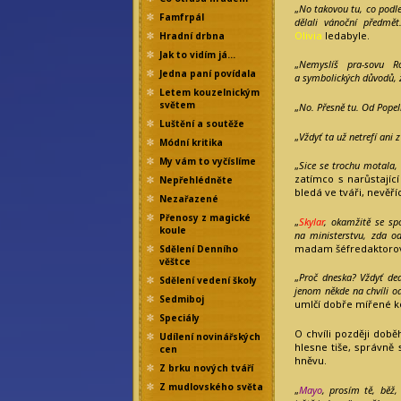
„
No takovou tu, co podle
Famfrpál
dělali vánoční předmět.
Olivia
ledabyle.
Hradní drbna
Jak to vidím já…
„
Nemyslíš pra-sovu R
Jedna paní povídala
a symbolických důvodů, 
Letem kouzelnickým
světem
„
No. Přesně tu. Od Popel
Luštění a soutěže
„
Vždyť ta už netrefí ani z
Módní kritika
My vám to vyčíslíme
„
Sice se trochu motala, a
zatímco s narůstají
Nepřehlédněte
bledá ve tváři, nevěří
Nezařazené
Přenosy z magické
„
Skylar
, okamžitě se sp
koule
na ministerstvu, zda od
madam šéfredaktoro
Sdělení Denního
věštce
„
Proč dneska? Vždyť dead
Sdělení vedení školy
jenom někde na chvíli o
Sedmiboj
umlčí dobře mířené k
Speciály
O chvíli později dob
Udílení novinářských
hlesne tiše, správně 
cen
hněvu.
Z brku nových tváří
Z mudlovského světa
„
Mayo
, prosím tě, běž, 