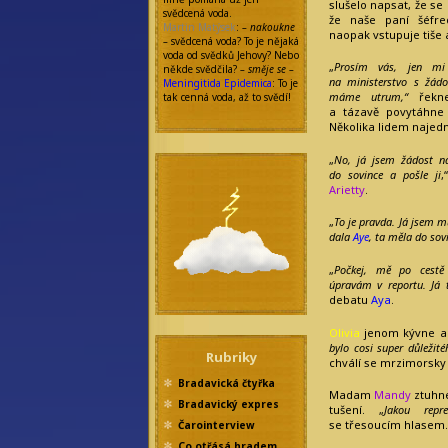
slušelo napsat, že se
svědcená voda.
že naše paní šéfre
Martin Matýsek
:
– nakoukne
naopak vstupuje tiše 
–
svědcená voda? To je nějaká
voda od svědků Jehovy? Nebo
„
Prosím vás, jen mi 
někde svědčila?
– směje se –
na ministerstvo s žádo
Meningitida Epidemica
: To je
máme utrum,“
řekn
tak cenná voda, až to svědí!
a tázavě povytáhne 
Několika lidem najedn
„
No, já jsem žádost n
do sovince a pošle ji
,
Arietty
.
„
To je pravda. Já jsem mu
dala
Aye
, ta měla do sovi
„
Počkej, mě po cest
úpravám v reportu. Já
debatu
Aya
.
Olivia
jenom kývne a 
bylo cosi super důležité
Rubriky
chválí se mrzimorsky
Bradavická čtyřka
Madam
Mandy
ztuhne
Bradavický expres
tušení. „
Jakou repre
se třesoucím hlasem.
Čarointerview
Co otřásá hradem