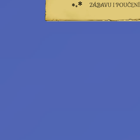
Princess Star
Rebecca Werde
Saiph Lacaille
a další...
Emeritní
redaktoři:
Bilkis Blight
Filius Orionis
Niane z Libelusie
Blokaři:
kvalifikovaný
strojvedoucí
hradní drbna
vrchní šťoural
profesionální kecka
tichý pozorovatel