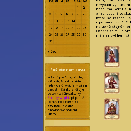
Každý hráč má v ruce 
Po
Út
St
Čt
Pá
So
Ne
nevypadl. Vyhrává hrá
1
2
nebo má kartu s ne
a jednoduché to skut
3
4
5
6
7
8
9
byste se rozhodli 
10
11
12
13
14
15
16
i po verzi od ADC B
na úplně stejném pr
17
18
19
20
21
22
23
Osobně se mi líbí viz
24
25
26
27
28
29
30
má ale nové herní str
31
« Čvc
Pošlete nám sovu
Veškeré postřehy, návrhy,
stížnosti, žádosti o místo
redaktora či vyjádřený zájem
o sepsání článku směřujte
do sovince šéfredaktorky
Amandy Wright
, případně
do našeho
externího
sovince
. Iniciativu
a novinářské nadšení
vítáme!