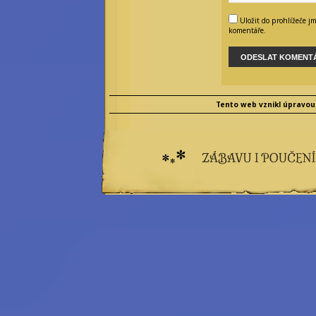
Uložit do prohlížeče j
komentáře.
Tento web vznikl úpravou