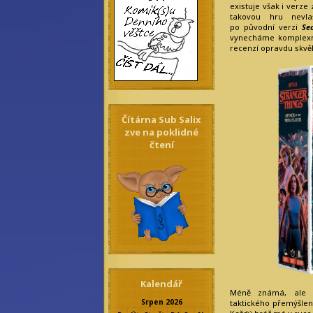
existuje však i verze
takovou hru nevla
po původní verzi
Se
vynecháme komplexn
recenzí opravdu skvěl
Čítárna Sub Salix
zve na poklidné
čtení
Kalendář
Méně známá, ale 
Srpen 2026
taktického přemýšlen