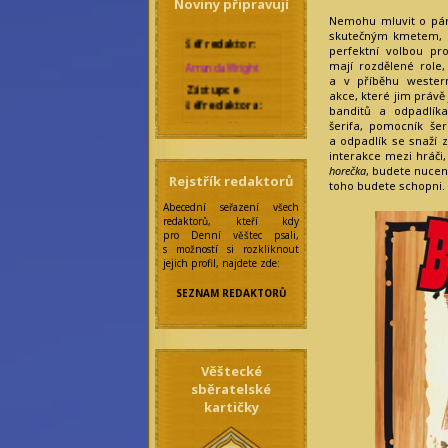
Noviny připravují
Nemohu mluvit o pár
Šéfredaktor:
skutečným kmetem,
perfektní volbou pro
Amanda Wright
mají rozdělené role,
Zástupce
a v příběhu wester
šéfredaktora:
akce, které jim právě 
banditů a odpadlíka
Nicolette Marique
šerifa, pomocník šer
Leroy
a odpadlík se snaží z
Rebecca Werde
interakce mezi hráči,
Správkyně
horečka
, budete nuceni
Rejstřík redaktorů
bloků:
toho budete schopni.
Eilonwy Ellesméry
Abecední seřazení všech
redaktorů, kteří kdy
Zakladatelka:
pro Denní věštec psali,
Anseiola Jasmis
s možností si rozkliknout
Rawenclav
jejich profil, najdete zde:
Korektoři:
SEZNAM REDAKTORŮ
Amarantha
Nocturne
Felicitas
Frobisherová
Maraike Auri
Věštecké
Nordahl
sběratelské
Maya Prinz
kartičky
Meningitida
Epidemica
Mia Broccoli