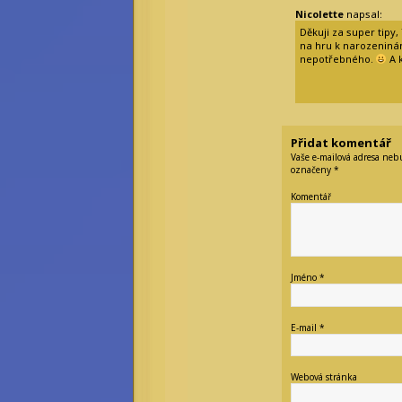
Nicolette
napsal:
Děkuji za super tipy,
na hru k narozeninám
nepotřebného.
A k
Přidat komentář
Vaše e-mailová adresa neb
označeny
*
Komentář
Jméno
*
E-mail
*
Webová stránka