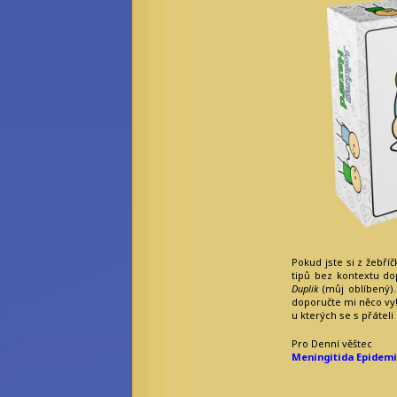
Rebecca Werde
Saiph Lacaille
a další...
Emeritní
redaktoři:
Bilkis Blight
Filius Orionis
Niane z Libelusie
Blokaři:
kvalifikovaný
strojvedoucí
hradní drbna
vrchní šťoural
profesionální kecka
tichý pozorovatel
Pokud jste si z žebří
tipů bez kontextu do
Duplik
(můj oblíbený). 
doporučte mi něco vy! 
u kterých se s přáteli
Pro Denní věštec
Meningitida Epidem