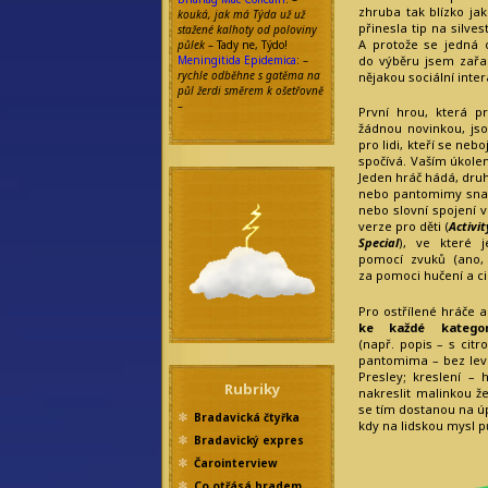
zhruba tak blízko ja
kouká, jak má Týda už už
přinesla tip na silv
stažené kalhoty od poloviny
A protože se jedná o
půlek
– Tady ne, Týdo!
do výběru jsem zařad
Meningitida Epidemica
: –
rychle odběhne s gatěma na
nějakou sociální inter
půl žerdi směrem k ošetřovně
–
První hrou, která p
žádnou novinkou, js
pro lidi, kteří se neb
spočívá. Vaším úkolem
Jeden hráč hádá, druh
nebo pantomimy snaž
nebo slovní spojení 
verze pro děti (
Activit
Special
), ve které j
pomocí zvuků (ano,
za pomoci hučení a ci
Pro ostřílené hráče a
ke každé katego
(např. popis – s cit
pantomima – bez levé 
Presley; kreslení –
Rubriky
nakreslit malinkou že
se tím dostanou na úpl
Bradavická čtyřka
kdy na lidskou mysl pů
Bradavický expres
Čarointerview
Co otřásá hradem