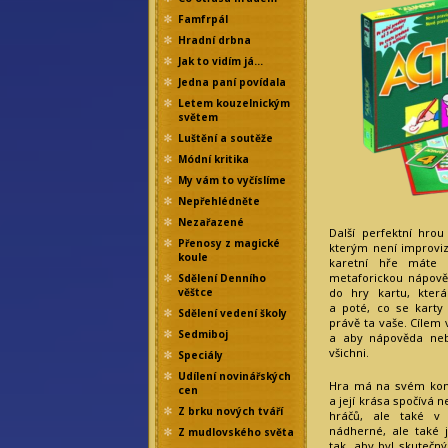
Famfrpál
Hradní drbna
Jak to vidím já…
Jedna paní povídala
Letem kouzelnickým
světem
Luštění a soutěže
Módní kritika
My vám to vyčíslíme
Nepřehlédněte
Nezařazené
Další perfektní hro
Přenosy z magické
kterým není improviz
koule
karetní hře máte 
metaforickou nápověd
Sdělení Denního
do hry kartu, kter
věštce
a poté, co se karty 
Sdělení vedení školy
právě ta vaše. Cílem 
Sedmiboj
a aby nápověda neb
všichni.
Speciály
Udílení novinářských
Hra má na svém kont
cen
a její krása spočívá n
Z brku nových tváří
hráčů, ale také v 
nádherné, ale také
Z mudlovského světa
tak, aby byl skutečný