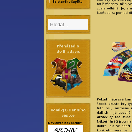
Ze starého šuplíku
totiž všechny nějak
zcela odlišné. Jo, a
kupředu za pomoci dře
Přenášedlo
do Bradavic
Pokud máte své kamar
škodit, zkuste hry t
tuto hru, nicméně 
Komik(s) Denního
dalších – já osobně
věštce
Attack of the Mind 
Někteří hráči jsou na
Navštivte náš archiv:
dobra. Zlo se snaží 
konkrétní verzi je 