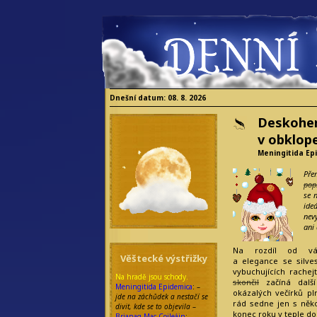
Dnešní datum: 08. 8. 2026
Deskohern
v obklope
Meningitida Ep
Pře
popí
se 
ide
nev
ani
Na rozdíl od váno
Věštecké výstřižky
a elegance se silves
vybuchujících rachej
Na hradě jsou schody.
skončil
začíná další
Meningitida Epidemica
: –
okázalých večírků pl
jde na záchůdek a nestačí se
rád sedne jen s někol
divit, kde se to objevila
–
konec roku v teple d
Brianag Mac Coileáin
: –