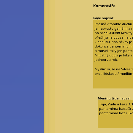
Komentáře
Faye
napsal:
Přesně v tomhle duchu p
je naprosto geniální a m
na hraní Aktivit! Aktivi
přešli jsme pouze na p
– nebudu lhát, někdy je
dokonce pantomimu hrál
a museli taky jen pant
Milostný dopis je taky 
jednou za rok.
Myslím si, že na Silvest
proti lidskosti / mudlů
Meningitida
napsal:
Tyjo, Vúdú a Fake Art
pantomima hadačů z
pantomima bez rukou