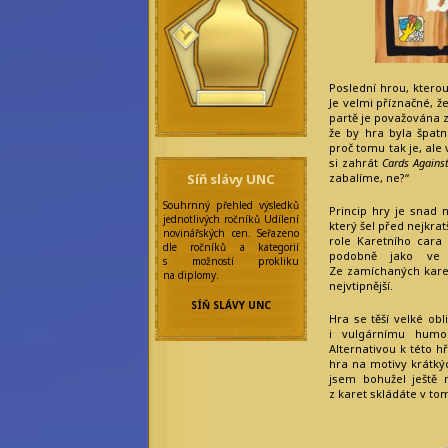
Olivia Wines
Saiph Lacaille
Skylar Blair
Anderson
Ilustrátoři
a grafici:
Poslední hrou, ktero
Je velmi příznačné, ž
Alf Wolfmoon
Ivy Emersonová
partě je považována z
Rebecca Werde
že by hra byla špatn
Simelie Mallorny
proč tomu tak je, ale
si zahrát
Cards Agains
Redakce:
Síň slávy UNC
zabalíme, ne?“
Addie Hazel
Souhrnný přehled výsledků
Arya Arcus
Princip hry je snad 
jednotlivých ročníků Udílení
Amanda Wright
který šel před nejkra
novinářských cen. Seřazeno
Arietty Liella
role Karetního cara 
dle ročníků a kategorií
Minette
podobně jako v
s možností prokliku
Ashley Watfar
Ze zamíchaných karet
na diplomy.
Aya Watanabe
nejvtipnější.
Eilonwy Ellesméry
Enola Gatito
SÍŇ SLÁVY UNC
Faye Sages
Hra se těší velké o
Felicitas
i vulgárnímu humo
Frobisherová
Alternativou k této 
Maya Prinz
hra na motivy krátký
Meningitida
jsem bohužel ještě n
Epidemica
z karet skládáte v to
Nicolette Marique
Leroy
Olivia Wines
Princess Star