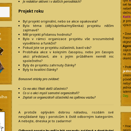
tým
M
Je redaktor aktivní i v dalších periodikách?
své ř
nebel
Projekt roku
sleč
Kath
je pr
Byl projekt originální, nebo se akce opakovala?
výraz
Bylo téma (děj/zápletka/myšlenka) projektu něčím
zajímavé?
o
• Dovo
Měl projekt přidanou hodnotu?
Prasi
c
Bylo v rámci organizace projektu vše srozumitelně
objev
vysvětleno a funkční?
Agen
Pokud jste se projektu zúčastnili, bavil vás?
zájezd
Probíhala akce v kolejním časopisu, nebo jen časopis
na zb
akci představil, ale s jejím průběhem neměl nic
okamž
společného?
Byly do projektu zahrnuty články?
• Pro
Byly to kvalitní články?
jedn
změnu
Bonusové otázky pro zvídavé:
původ
nebyl
jedno
Co na akci říkali další účastníci?
talen
Co si o akci myslí samotní organizátoři?
Day
.
ního
Zeptali se organizátoři účastníků na zpětnou vazbu?
iv:
A protože oplývám dobrou náladou, rozdám své
nevyžádané tipy i porotcům k čistě odborným kategoriím.
A nebojte, dneska je to zadarmo!
• Hra
nejrů
Odborná porota by měla být opravdu zvídavá a doptávání