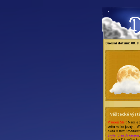
Dnešní datum: 08. 8.
Věštecké výstř
Princess Star
: Mars je
večer velice jasný.
– dí
okna a srká limonádu
Skylar Blair Anderson
lampa u Děravého kot