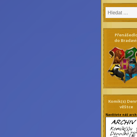
Přenášedl
do Bradavi
Komik(s) Den
věštce
Navštivte náš arch