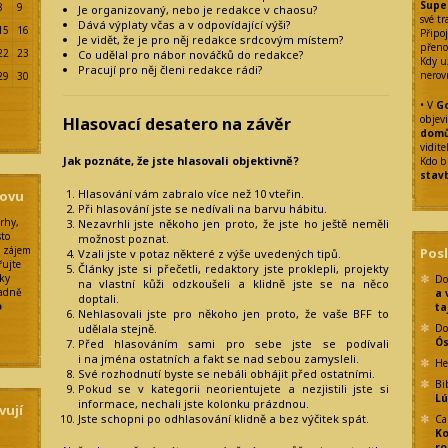
Supe
8
9
Je organizovaný, nebo je redakce v chaosu?
své tr
Dává výplaty včas a v odpovídající výši?
15
16
Připoj
Je vidět, že je pro něj redakce srdcovým místem?
přeno
22
23
Co udělal pro nábor nováčků do redakce?
Kdy u
Pracují pro něj členi redakce rádi?
nerov
29
30
• V
Go
objev
Hlasovací desatero na závěr
dom
vidit
Jak poznáte, že jste hlasovali objektivně?
Kdo b
stav
Hlasování vám zabralo více než 10 vteřin.
sovu
Při hlasování jste se nedívali na barvu hábitu.
rhy,
Nezavrhli jste někoho jen proto, že jste ho ještě neměli
sto
možnost poznat.
ý zájem
Pos
Vzali jste v potaz některé z výše uvedených tipů.
řujte
Články jste si přečetli, redaktory jste proklepli, projekty
rky
Do
na vlastní kůži odzkoušeli a klidně jste se na něco
padně
a 
doptali.
o
ta
Nehlasovali jste pro někoho jen proto, že vaše BFF to
udělala stejně.
Do
Ó
Před hlasováním sami pro sebe jste se podívali
i na jména ostatních a fakt se nad sebou zamysleli.
He
Své rozhodnutí byste se nebáli obhájit před ostatními.
Bi
Pokud se v kategorii neorientujete a nezjistili jste si
Lú
informace, nechali jste kolonku prázdnou.
vují
Jste schopni po odhlasování klidně a bez výčitek spát.
Ca
Ko
ro