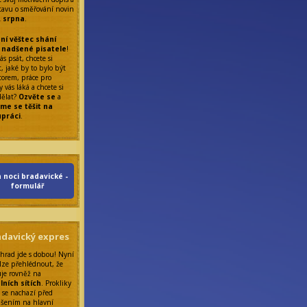
tavu o směřování novin
. srpna
.
ní věštec shání
 nadšené pisatele
!
ás psát, chcete si
, jaké by to bylo být
torem, práce pro
 vás láká a chcete si
dělat?
Ozvěte se
a
me se těšit na
upráci
.
 noci bradavické -
formulář
adavický expres
 hrad jde s dobou! Nyní
lze přehlédnout, že
uje rovněž na
lních sítích
. Prokliky
 se nachazí před
ášením na hlavní