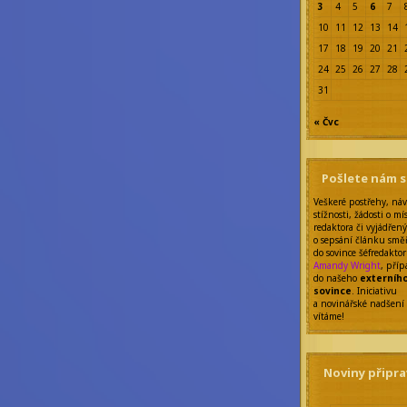
3
4
5
6
7
10
11
12
13
14
17
18
19
20
21
24
25
26
27
28
31
« Čvc
Pošlete nám 
Veškeré postřehy, náv
stížnosti, žádosti o mí
redaktora či vyjádřen
o sepsání článku smě
do sovince šéfredakto
Amandy Wright
, pří
do našeho
externíh
sovince
. Iniciativu
a novinářské nadšení
vítáme!
Noviny připra
Šéfredaktor: