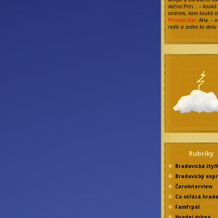
slečno Prin…
– kouká
směrem, kam kouká s
Princess Star
: Aha
. – 
radši si sedne ke stolu
Rubriky
Bradavická čtyř
Bradavický exp
Čarointerview
Co otřásá hrad
Famfrpál
Hradní drbna