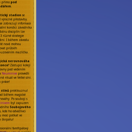
ě přímo
pod
ndářem
.
etický stadion
se
l výrazné přestavby.
se zobrazují informace
uální kondici závodníka
běru disciplín lze
 3 různé strategie
ění. I během závodu
elé nově mohou
ňovat průběh
uzováním mazlíčka.
ická nerovnováha
konce!
Zástupci kolejí
rovny pod vedením
da
Neuminixe
provedli
ě rituál ve Velké síni.
á práce!
 stínů
proklouznul
ad během magické
nováhy. Po souboji s
inixem
byl zapuzen
adního
Soubojového
u
, kde ho odvážlivci
 moci potkat ve
m škrpálu!
esionální famfrpálový