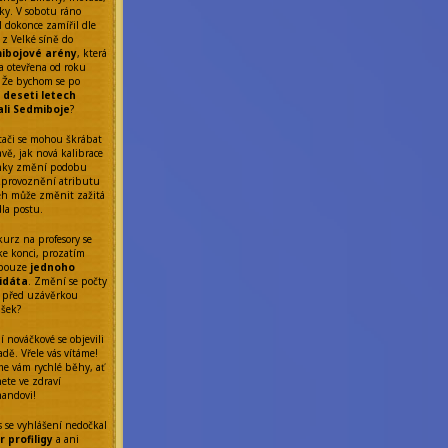
ky. V sobotu ráno
l dokonce zamířil dle
 z Velké síně do
ibojové arény
, která
a otevřena od roku
 Že bychom se po
ř
deseti letech
ali Sedmiboje
?
tači se mohou škrábat
avě, jak nová kalibrace
nky změní podobu
Zprovoznění atributu
eh může změnit zažitá
dla postu.
kurz na profesory se
 ke konci, prozatím
 pouze
jednoho
idáta
. Změní se počty
 před uzávěrkou
ášek?
í nováčkové se objevili
dě. Vřele vás vítáme!
me vám rychlé běhy, ať
ete ve zdraví
nandovi!
s se vyhlášení nedočkal
 profiligy
a ani