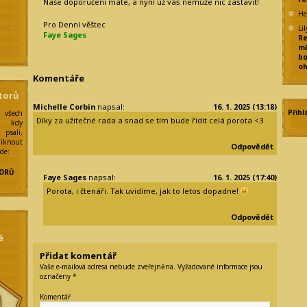
Naše doporučení máte, a nyní už vás nemůže nic zastavit!
He
Pro Denní věštec
Lil
Faye Sages
Re
mě
e
bo
oh
Komentáře
torů
Michelle Corbin
napsal:
16. 1. 2025 (13:18)
Přihl
 všech
y
Díky za užitečné rada a snad se tím bude řídit celá porota <3
í kdy
psali,
liknout
Odpovědět
zde:
ORŮ
Faye Sages
napsal:
16. 1. 2025 (17:40)
Porota, i čtenáři. Tak uvidíme, jak to letos dopadne!
Odpovědět
é
Přidat komentář
Vaše e-mailová adresa nebude zveřejněna.
Vyžadované informace jsou
označeny
*
Komentář