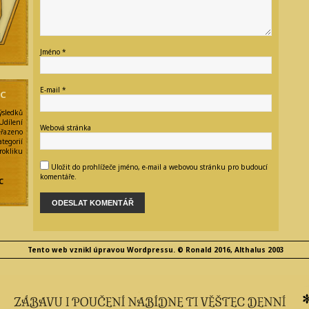
Jméno
*
E-mail
*
NC
ýsledků
Udílení
Webová stránka
eřazeno
egorií
kliku
Uložit do prohlížeče jméno, e-mail a webovou stránku pro budoucí
y
komentáře.
C
Tento web vznikl úpravou Wordpressu. © Ronald 2016, Althalus 2003
e