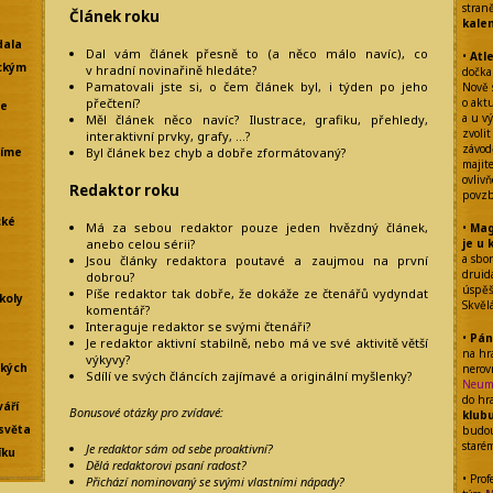
stran
Článek roku
kale
dala
Dal vám článek přesně to (a něco málo navíc), co
•
Atl
ckým
v hradní novinařině hledáte?
dočka
Pamatovali jste si, o čem článek byl, i týden po jeho
Nově 
o akt
přečtení?
že
a u vý
Měl článek něco navíc? Ilustrace, grafiku, přehledy,
zvolit
interaktivní prvky, grafy, …?
závod
líme
Byl článek bez chyb a dobře zformátovaný?
majit
ovliv
Redaktor roku
povzb
cké
Má za sebou redaktor pouze jeden hvězdný článek,
•
Mag
je u 
anebo celou sérii?
a sbo
Jsou články redaktora poutavé a zaujmou na první
drui
dobrou?
úspěšn
Píše redaktor tak dobře, že dokáže ze čtenářů vydyndat
koly
Skvěl
komentář?
Interaguje redaktor se svými čtenáři?
•
Pán
Je redaktor aktivní stabilně, nebo má ve své aktivitě větší
na hr
výkyvy?
ských
nerov
Sdílí ve svých článcích zajímavé a originální myšlenky?
Neum
do hr
váří
Bonusové otázky pro zvídavé:
klub
světa
budou
staré
Je redaktor sám od sebe proaktivní?
íku
Dělá redaktorovi psaní radost?
• Prof
Přichází nominovaný se svými vlastními nápady?