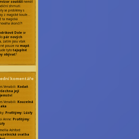
rvizor soutěží
neměl
adiční shrnutí.
ily se problémy s
sy z magické koule…
ž ta magická
nováha skončí?!
drikově Dole
se
ilo
pár nových
ů
, zatím jsou však
elné pouze na
mapě
.
ude tyto
tajuplné
by obývat
?
lední komentáře
rs Venabili
:
Kodaň
všechna její
jemství
rs Venabili
:
Kouzelná
saka
ky
:
Profitýmy: Lúzřy
bi Anne
:
Profitýmy:
zřy
mellia Ashford
:
uzelnická svatba
ku!