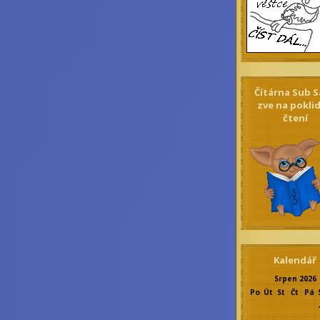
Čítárna Sub S
zve na pokli
čtení
Kalendář
Srpen 2026
Po
Út
St
Čt
Pá