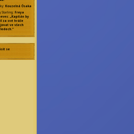
ky
:
Kouzelná Ósaka
y Starling
:
Freya
eves: „Kapitán by
l za své hráče
jovat ve všech
ledech.“
ásit se