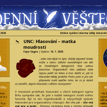
 2026
Online vydání zdarma (díky dotacím
UNC: Hlasování – matka
moudrosti
Faye Sages
| Vydáno:
16. 1. 2025
…nebo tak nějak to bylo. Každý obyvatel hradu
může v rámci Udílení novinářských cen dát
ve čtenářských kategoriích hlas svému
favoritovi. Organizátoři této události však
nejsou padlí na hlavu a moc dobře ví, jak to
hlasování někdy probíhá. Proto jsem si pro vás
připravila malé opáčko toho, na co je dobré
se zaměřit, abyste hlasovali s větším rozmyslem!
ižky
N
V minulosti probíhalo hlasování u všech kategorií vyjma
 dnes
• Na 
Brku sympatie tak, že jste v každé kategorii zvolili svého
vá se z
vypsá
favorita. Byl to ten nejjednodušší a nejrychlejší způsob
 –
šéfr
hlasování pro organizátory i hlasující. Ale víte jak –
vše má
: To je
věšt
své pro a proti…
Stinnou stránkou byla v tomto případě
le,
zasíla