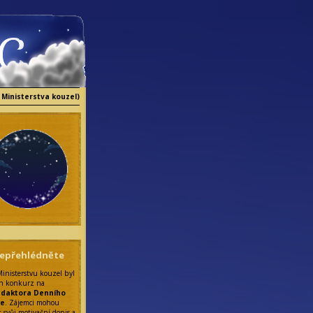
 Ministerstva kouzel)
epřehlédněte
Ministerstvu kouzel byl
n konkurz na
edaktora Denního
ce
. Zájemci mohou
t svůj motivační dopis a