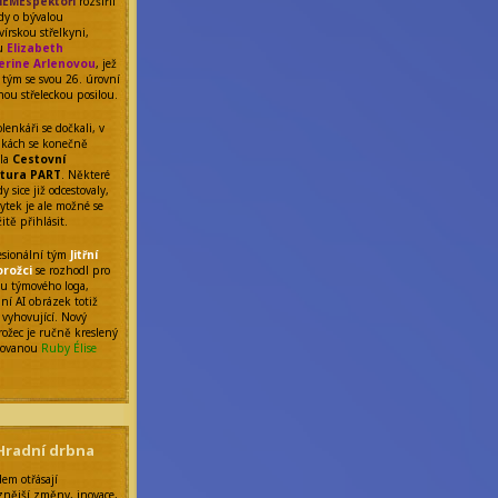
EMEspektoři
rozšířil
ady o bývalou
vírskou střelkyni,
nu
Elizabeth
erine Arlenovou
, jež
o tým se svou 26. úrovní
nou střeleckou posilou.
lenkáři se dočkali, v
nkách se konečně
ila
Cestovní
tura PART
. Některé
y sice již odcestovaly,
ytek je ale možné se
itě přihlásit.
fesionální tým
Jitřní
orožci
se rozhodl pro
 týmového loga,
ní AI obrázek totiž
 vyhovující. Nový
rožec je ručně kreslený
tovanou
Ruby Élise
Hradní drbna
dem otřásají
znější změny, inovace,