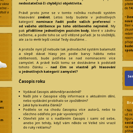
nedostatečná či chybějící objektivita.
 z okna
předs
lečna
–
do
14
odtuší a
Právě proto jsme se v tomto ročníku rozhodli systém
 –
•
Den
hlasování
změnit
. Letos tedy budete v jednotlivých
nové
kategorií
nominace řadit podle vašich preferencí –
Baví v
od vašeho oblíbence po toho oblíbeného nejméně
. My
zkusit
pak
přidělíme jednotlivým pozicím body
, které v závěru
redak
sečteme, a podle toho se určí vítězné pořadí. Je to složitější,
noviny
ale za to
delší
lepší cesta! Tedy doufáme…
přivy
bude
A protože nyní již nebude tak jednoduché systém balamutit
spol
a slepě dávat hlasy jen podle barvy hábitu nebo
oblíbenosti, bude potřeba se nad nominacemi více
zamyslet. A právě kvůli tomu se dostáváme k podstatě
tohoto článku –
nad čím se vlastně při hlasování
u jednotlivých kategorií zamyslet?
Sen
Časopis roku
Vydával časopis aktivně/pravidelně?
Našli jste v časopise vždy informace o aktuálním dění,
nebo vydávání probíhalo se zpožděním?
ka
Br
Jaká byla kvalita článků?
res
Podílelo se na chodu časopisu více autorů, nebo to
• Náš
všechno oddřelo jen pár vyvolených?
už ne
Otevřeli jste si s nadšením časopis i sami od sebe,
figur
em
anebo jen tehdy, když vám někdo ve Velké síni vrazil
sociá
na ně
do ruky reklamu?
přihl