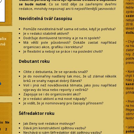
novin
se bude nutné.
Co se totiž děje za zavřenými dveřmi
ředite
redakce, mnohdy nepoznají ani ti nejostřílenější jasnovidci!
zpráv
sedm
Neviditelná tvář časopisu
nebyl
2018.
témě
Pomůže neviditelná tvář sama od sebe, když je potřeba?
dočk
Je v redakci stabilně aktivní?
Dodržuje domluvené termíny a je na ni spoleh?
alix
• Chy
Má větší pole působnosti? Dokáže zastat například
dné
na hl
organizaci akce, grafiku i korekturu?
zlato
Je flexibilní a nebojí se práce i na poslední chvíli?
hry. 
postř
Debutant roku
pravi
• Kon
Cítíte z debutanta, že se opravdu snaží?
chýlí
Je do novinařiny nadšený tak moc, že už zlámal několik
hlásí
brků ze snahy napsat dobrý článek?
kand
Volí i jiná než nováčkovská témata, jako jsou například
těsně
výpravy do lesa nebo reporty z večírků?
přihl
Zapojuje se i do organizování akcí?
Je v redakci aktivní a má nové nápady?
• Prvn
Je vidět, že je nominovaný pro časopis přínosem?
na hra
Přeje
Šéfredaktor roku
zdrhn
Ferdi
So
Ne
Jak členy své redakce motivuje?
• Leto
Dává jim konstruktivní zpětnou vazbu?
1
2
pohár
Nechává si sám šéfredaktor dát zpětnou vazbu?