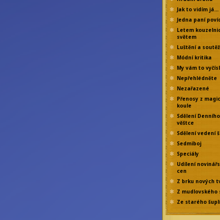
Jak to vidím já…
Jedna paní poví
Letem kouzelni
světem
Luštění a soutě
Módní kritika
My vám to vyčís
Nepřehlédněte
Nezařazené
Přenosy z magi
koule
Sdělení Denního
věštce
Sdělení vedení š
Sedmiboj
Speciály
Udílení novinář
cen
Z brku nových t
Z mudlovského 
Ze starého šupl