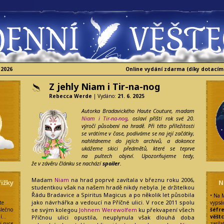
 2026
Online vydání zdarma (díky dotacím
Z jehly Niam i Tir-na-nog
Rebecca Werde
| Vydáno:
21. 6. 2025
Autorka Bradavického Haute Couture, madam
Niam i Tir-na-nog
, oslaví příští rok své 20.
výročí působení na hradě. Při této příležitosti
se vrátíme v čase, podíváme se na její začátky,
nahlédneme do jejích archivů, a dokonce
ukážeme skici předmětů, které se teprve
na pultech objeví. Upozorňujeme tedy,
že v závěru článku se nachází
spoiler
.
Madam
Niam
na hrad poprvé zavítala v březnu roku 2006,
ižky
N
studentkou však na našem hradě nikdy nebyla. Je držitelkou
Řádu Bradavice a Spiritus Magicus a po několik let působila
• Na 
jako návrhářka a vedoucí na Příčné ulici. V roce 2011 spolu
te
vypsá
se svým kolegou
Johnem Werewolfem
ku překvapení všech
slečno
šéfr
ní…
věšt
Příčnou ulici opustila, neuplynula však dlouhá doba
si ruce
zasíla