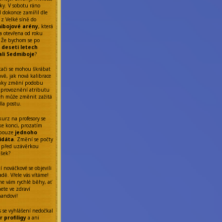
ky. V sobotu ráno
l dokonce zamířil dle
 z Velké síně do
ibojové arény
, která
a otevřena od roku
 Že bychom se po
ř
deseti letech
ali Sedmiboje
?
tači se mohou škrábat
avě, jak nová kalibrace
nky změní podobu
Zprovoznění atributu
eh může změnit zažitá
dla postu.
kurz na profesory se
 ke konci, prozatím
 pouze
jednoho
idáta
. Změní se počty
 před uzávěrkou
ášek?
í nováčkové se objevili
dě. Vřele vás vítáme!
me vám rychlé běhy, ať
ete ve zdraví
nandovi!
s se vyhlášení nedočkal
 profiligy
a ani