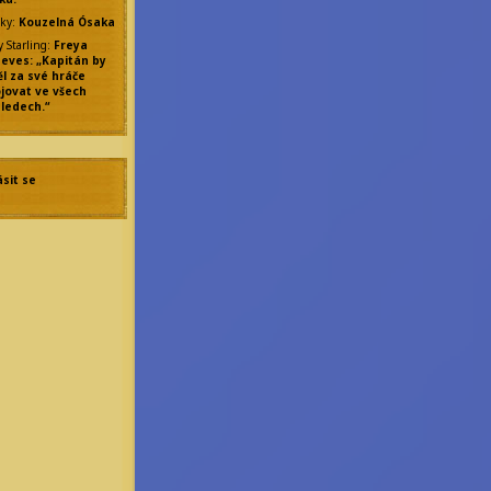
ky
:
Kouzelná Ósaka
y Starling
:
Freya
eves: „Kapitán by
l za své hráče
jovat ve všech
ledech.“
ásit se