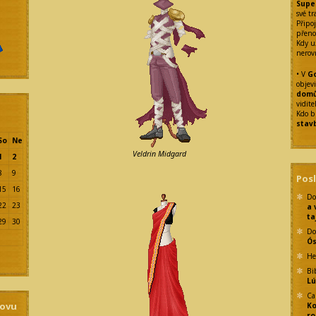
Supe
své tr
Připoj
přeno
Kdy u
nerov
• V
Go
objev
dom
vidit
Kdo b
stav
So
Ne
Veldrin Midgard
1
2
8
9
Pos
15
16
Do
22
23
a 
ta
29
30
Do
Ó
He
Bi
Lú
Ca
sovu
Ko
ro