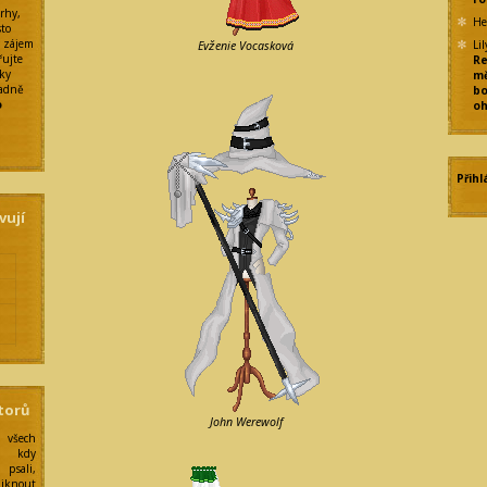
rhy,
He
sto
ý zájem
Lil
Evženie Vocasková
řujte
Re
rky
mě
padně
bo
o
oh
Přihl
vují
e
torů
John Werewolf
y
 všech
í kdy
psali,
liknout