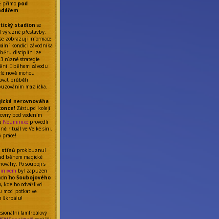
ě přímo
pod
ndářem
.
etický stadion
se
l výrazné přestavby.
se zobrazují informace
uální kondici závodníka
běru disciplín lze
 3 různé strategie
ění. I během závodu
elé nově mohou
ňovat průběh
uzováním mazlíčka.
ická nerovnováha
konce!
Zástupci kolejí
rovny pod vedením
da
Neuminixe
provedli
ě rituál ve Velké síni.
á práce!
 stínů
proklouznul
ad během magické
nováhy. Po souboji s
inixem
byl zapuzen
adního
Soubojového
u
, kde ho odvážlivci
 moci potkat ve
m škrpálu!
esionální famfrpálový