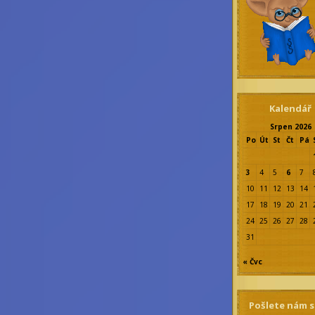
Kalendář
Srpen 2026
Po
Út
St
Čt
Pá
3
4
5
6
7
10
11
12
13
14
17
18
19
20
21
24
25
26
27
28
31
« Čvc
Pošlete nám 