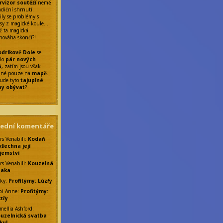
rvizor soutěží
neměl
adiční shrnutí.
ily se problémy s
sy z magické koule…
ž ta magická
nováha skončí?!
drikově Dole
se
ilo
pár nových
ů
, zatím jsou však
elné pouze na
mapě
.
ude tyto
tajuplné
by obývat
?
lední komentáře
rs Venabili
:
Kodaň
všechna její
jemství
rs Venabili
:
Kouzelná
saka
ky
:
Profitýmy: Lúzřy
bi Anne
:
Profitýmy:
zřy
mellia Ashford
:
uzelnická svatba
ku!