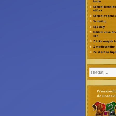
koule
Sdělení Denního
věštce
Sdělení vedení š
Sedmiboj
Speciály
Udílení novinář
cen
Z brku nových t
Z mudlovského 
Ze starého šupl
Přenášedl
do Bradavi