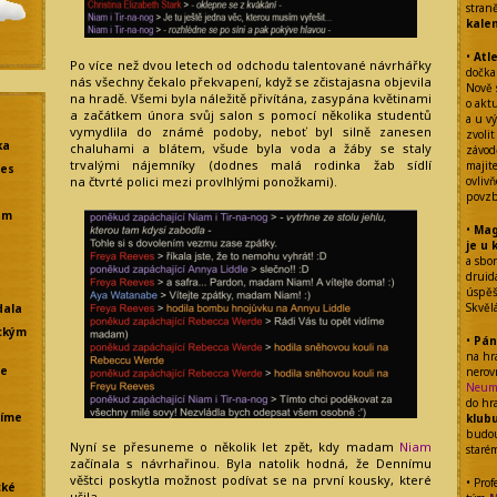
stran
kale
•
Atl
Po více než dvou letech od odchodu talentované návrhářky
dočka
nás všechny čekalo překvapení, když se zčistajasna objevila
Nově 
na hradě. Všemi byla náležitě přivítána, zasypána květinami
o akt
a začátkem února svůj salon s pomocí několika studentů
a u vý
vymydlila do známé podoby, neboť byl silně zanesen
zvolit
ka
chaluhami a blátem, všude byla voda a žáby se staly
závod
trvalými nájemníky (dodnes malá rodinka žab sídlí
majit
res
ovliv
na čtvrté polici mezi provlhlými ponožkami).
povzb
em
•
Mag
je u 
a sbo
drui
úspěšn
Skvěl
dala
ckým
•
Pán
na hr
že
nerov
Neum
do hr
líme
klub
budou
Nyní se přesuneme o několik let zpět, kdy madam
Niam
staré
začínala s návrhařinou. Byla natolik hodná, že Dennímu
věštci poskytla možnost podívat se na první kousky, které
• Prof
cké
ušila.