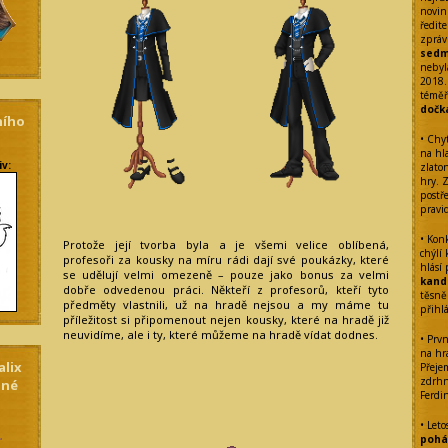
novin
ředite
zpráv
sedm
nebyl
2018.
témě
dočk
ního
• Chy
na hl
iv:
zlato
hry. 
postř
pravi
• Kon
Protože její tvorba byla a je všemi velice oblíbená,
chýlí
profesoři za kousky na míru rádi dají své poukázky, které
hlásí
se udělují velmi omezeně – pouze jako bonus za velmi
kand
dobře odvedenou práci.
Někteří z profesorů, kteří tyto
těsně
předměty vlastnili, už na hradě nejsou a my máme tu
přihl
příležitost si připomenout nejen kousky, které na hradě již
neuvidíme, ale i ty, které můžeme na hradě vídat dodnes.
• Prvn
na hra
alix
Přeje
zdrhn
dné
Ferdi
• Leto
pohár