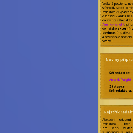
Veškeré postřehy, náv
stížnosti, žádosti o mí
redaktora či vyjádřen
o sepsání článku smě
do sovince šéfredakto
Amandy Wright
, pří
do našeho
externíh
sovince
. Iniciativu
a novinářské nadšení
vítáme!
Noviny připra
Šéfredaktor:
Amanda Wright
Zástupce
šéfredaktora:
Nicolette Mariqu
Leroy
Rebecca Werde
Správkyně
Rejstřík redak
bloků:
Eilonwy Ellesmér
Abecední seřazení
redaktorů, kteř
Zakladatelka:
pro Denní věštec 
s možností si rozk
Anseiola Jasmis