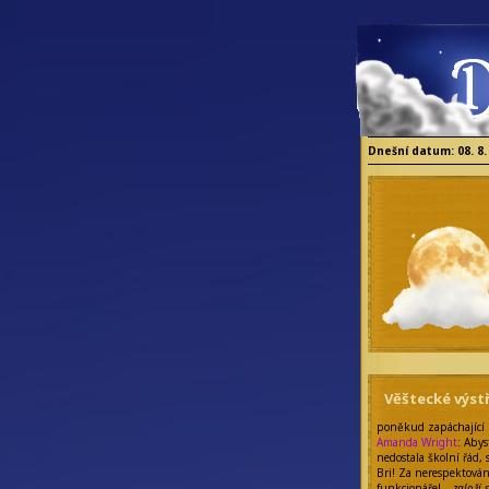
Dnešní datum: 08. 8.
Věštecké výstř
poněkud zapáchající
Amanda Wright
: Abys
nedostala školní řád, 
Bri! Za nerespektová
funkcionáře! –
založí 