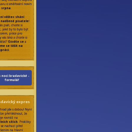
tavu o směřování novin
. srpna
.
ní věštec shání
 nadšené pisatele
!
ás psát, chcete si
, jaké by to bylo být
torem, práce pro
 vás láká a chcete si
dělat?
Ozvěte se
a
me se těšit na
upráci
.
 noci bradavické -
formulář
adavický expres
 hrad jde s dobou! Nyní
lze přehlédnout, že
uje rovněž na
lních sítích
. Prokliky
 se nachazí před
ášením na hlavní