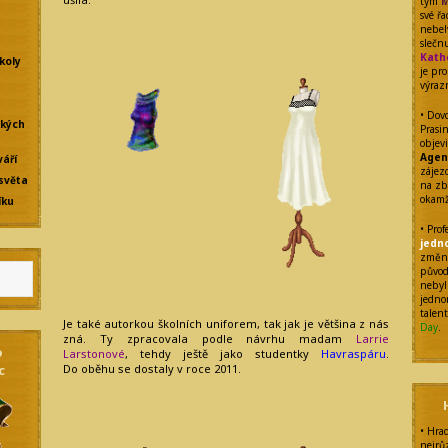
tým
M
své ř
nebel
sleč
Kath
koly
je pr
výraz
• Dovo
ských
Prasi
objev
Agen
váří
zájezd
světa
na zb
okamž
íku
• Pro
jedn
změnu
původ
nebyl
jedno
talen
Je také autorkou školních uniforem, tak jak je většina z nás
Day
.
zná. Ty zpracovala podle návrhu madam
Larrie
o
Larstonové
, tehdy ještě jako studentky
Havraspáru
.
Do oběhu se dostaly v roce 2011.
c
• Hra
nejrů