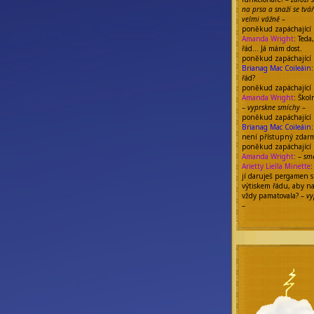
na prsa a snaží se tvář
velmi vážně
–
poněkud zapáchající
Amanda Wright
: Teda
řád… Já mám dost.
poněkud zapáchající
Brianag Mac Coileáin
řád?
poněkud zapáchající
Amanda Wright
: Školn
–
vyprskne smíchy
–
poněkud zapáchající
Brianag Mac Coileáin
není přístupný zdar
poněkud zapáchající
Amanda Wright
: –
smě
Arietty Liella Minette
:
jí daruješ pergamen s
výtiskem řádu, aby n
vždy pamatovala? –
vy
–