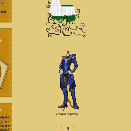
zde:
ORŮ
é
NC
Ladard Papulka
ýsledků
Udílení
eřazeno
egorií