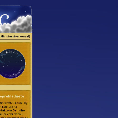
 Ministerstva kouzel)
epřehlédněte
Ministerstvu kouzel byl
n konkurz na
edaktora Denního
ce
. Zájemci mohou
t svůj motivační dopis a