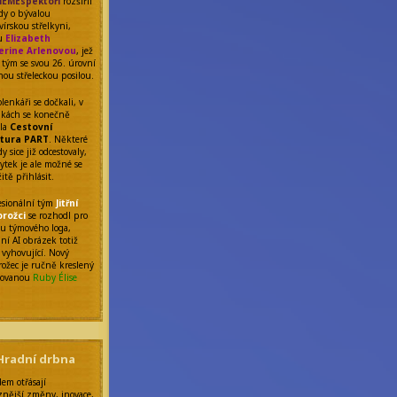
EMEspektoři
rozšířil
ady o bývalou
vírskou střelkyni,
nu
Elizabeth
erine Arlenovou
, jež
o tým se svou 26. úrovní
nou střeleckou posilou.
lenkáři se dočkali, v
nkách se konečně
ila
Cestovní
tura PART
. Některé
y sice již odcestovaly,
ytek je ale možné se
itě přihlásit.
fesionální tým
Jitřní
orožci
se rozhodl pro
 týmového loga,
ní AI obrázek totiž
 vyhovující. Nový
rožec je ručně kreslený
tovanou
Ruby Élise
Hradní drbna
dem otřásají
znější změny, inovace,