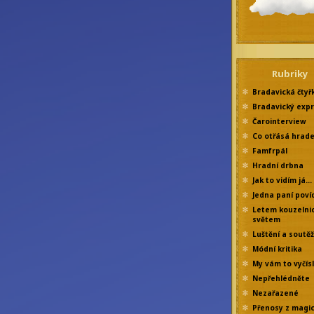
Rubriky
Bradavická čtyř
Bradavický exp
Čarointerview
Co otřásá hrad
Famfrpál
Hradní drbna
Jak to vidím já…
Jedna paní poví
Letem kouzelni
světem
Luštění a soutě
Módní kritika
My vám to vyčís
Nepřehlédněte
Nezařazené
Přenosy z magi