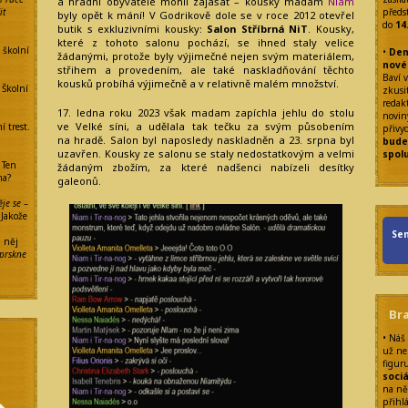
a hradní obyvatelé mohli zajásat – kousky madam
Niam
it
předs
byly opět k mání! V Godrikově dole se v roce 2012 otevřel
do
14
butik s exkluzivními kousky:
Salon Stříbrná NiT
. Kousky,
které z tohoto salonu pochází, se ihned staly velice
, školní
•
Den
žádanými, protože byly výjimečné nejen svým materiálem,
nové
střihem a provedením, ale také naskladňování těchto
Baví v
kousků probíhá výjimečně a v relativně malém množství.
: Školní
zkusit
redak
17. ledna roku 2023 však madam zapíchla jehlu do stolu
noviny
ve Velké síni, a udělala tak tečku za svým působením
í trest.
přivy
na hradě. Salon byl naposledy naskladněn a 23. srpna byl
bude
uzavřen. Kousky ze salonu se staly nedostatkovým a velmi
spol
: Ten
žádaným zbožím, za které nadšenci nabízeli desítky
ma?
galeonů.
je se
–
 Jakože
Sen
a něj
prskne
Br
• Náš
už ne
figur
sociá
na ně
přihl