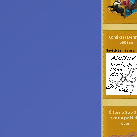
Komik(s) Den
věštce
Navštivte náš arch
Čítárna Sub S
zve na pokli
čtení