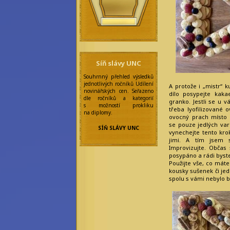
a grafici:
Alf Wolfmoon
Ivy Emersonová
Rebecca Werde
Simelie Mallorny
Redakce:
Addie Hazel
Síň slávy UNC
Arya Arcus
Amanda Wright
Souhrnný přehled výsledků
Arietty Liella
jednotlivých ročníků Udílení
A protože i „mistr“ 
Minette
novinářských cen. Seřazeno
dílo posypejte kaka
Ashley Watfar
dle ročníků a kategorií
granko. Jestli se u v
Aya Watanabe
s možností prokliku
třeba lyofilizované 
Eilonwy Ellesméry
na diplomy.
ovocný prach místo 
Enola Gatito
se pouze jedlých var
Faye Sages
SÍŇ SLÁVY UNC
Felicitas
vynechejte tento kro
Frobisherová
jimi. A tím jsem 
Maya Prinz
Improvizujte. Občas 
Meningitida
posypáno a rádi byste 
Epidemica
Použijte vše, co máte
Nicolette Marique
kousky sušenek či jed
Leroy
spolu s vámi nebylo b
Olivia Wines
Princess Star
Rebecca Werde
Saiph Lacaille
a další...
Emeritní
redaktoři: