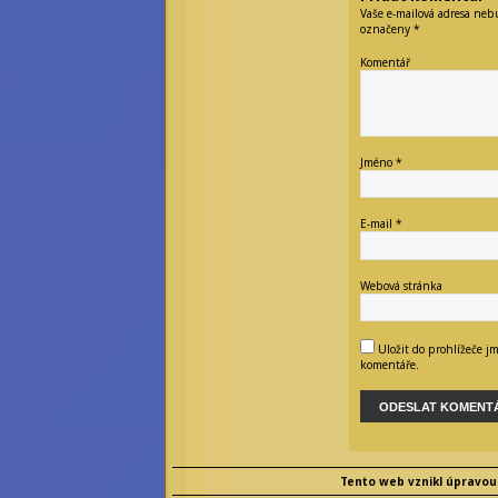
Vaše e-mailová adresa neb
označeny
*
Komentář
Jméno
*
E-mail
*
Webová stránka
Uložit do prohlížeče j
komentáře.
Tento web vznikl úpravou