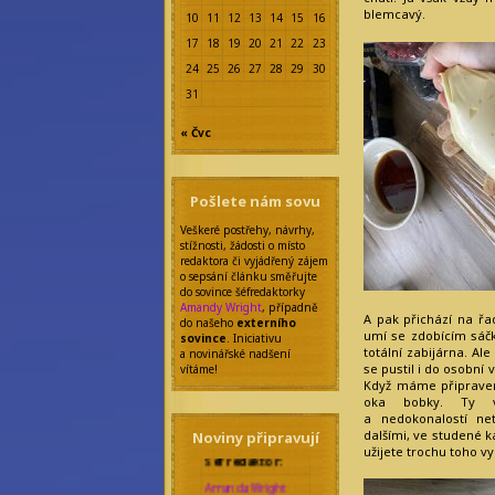
blemcavý.
10
11
12
13
14
15
16
17
18
19
20
21
22
23
24
25
26
27
28
29
30
31
« Čvc
Pošlete nám sovu
Veškeré postřehy, návrhy,
stížnosti, žádosti o místo
redaktora či vyjádřený zájem
o sepsání článku směřujte
do sovince šéfredaktorky
Amandy Wright
, případně
A pak přichází na řad
do našeho
externího
umí se zdobícím sáčk
sovince
. Iniciativu
totální zabijárna. Al
a novinářské nadšení
se pustil i do osobní
vítáme!
Když máme připraven
oka bobky. Ty v
a nedokonalostí ne
dalšími, ve studené k
Noviny připravují
Šéfredaktor:
užijete trochu toho v
Amanda Wright