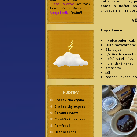
dát konkrétní tvar, 
Suzzy Blackwood
: Ach taaak!
doma a udělat par
To je dobře. –
směje se
–
provedení si – i s p
Annya Liddle
: Prosim?!
VĚ
Ingredience:
1 velké balení cuk
500 g mascarpone
2 ks vejce
1,5 lžíce třtinovéh
1 větší šálek kávy
holandské kakao
amaretto
sůl
zdobení, ovoce, o
Rubriky
Bradavická čtyřka
Bradavický expres
Čarointerview
Co otřásá hradem
Famfrpál
Hradní drbna