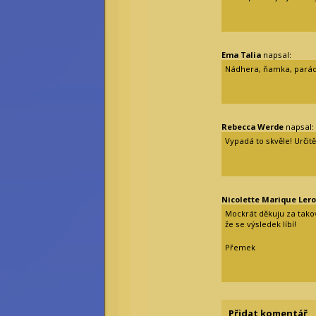
Ema Talia
napsal:
Nádhera, ňamka, parád
Rebecca Werde
napsal:
Vypadá to skvěle! Urči
Nicolette Marique Lero
Mockrát děkuju za takov
že se výsledek líbí!
Přemek
Přidat komentář