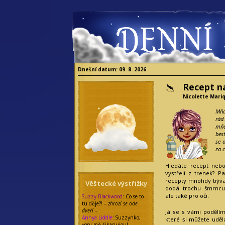
Dnešní datum: 09. 8. 2026
Recept n
Nicolette Mari
Mňa
rád
mňa
bes
se 
za 
Hledáte recept nebo
vystřelí z trenek? 
recepty mnohdy bývají
Věštecké výstřižky
dodá trochu šmrncu,
ale také pro oči.
Suzzy Blackwood
: Co se to
tu děje?! –
zhrozí se ode
dveří
–
Já se s vámi podělím
Annya Liddle
: Suzzynko,
které si můžete udě
voni mě šikanujou!