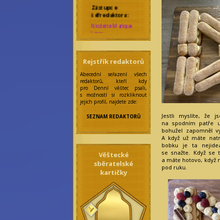
Zástupce
šéfredaktora:
Nicolette Marique
Leroy
Rebecca Werde
Správkyně
bloků:
Rejstřík redaktorů
Eilonwy Ellesméry
Abecední seřazení všech
Zakladatelka:
redaktorů, kteří kdy
Anseiola Jasmis
pro Denní věštec psali,
Rawenclav
s možností si rozkliknout
jejich profil, najdete zde:
Korektoři:
Amarantha
Jestli myslíte, že
SEZNAM REDAKTORŮ
Nocturne
na spodním patře u
Felicitas
bohužel zapomněl v
Frobisherová
A když už máte natr
Maraike Auri
bobku je ta nejide
Nordahl
se snažte. Když se 
Věštecké
Maya Prinz
a máte hotovo, když n
sběratelské
Meningitida
pod ruku.
Epidemica
kartičky
Mia Broccoli
Olivia Wines
Saiph Lacaille
Skylar Blair
Anderson
Ilustrátoři