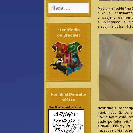
Mezitím si oddělíme 
cukr a zašleháme
a spojíme dohroma
a vyšleháme z nic
a spojíme obě směsi
Přenášedlo
do Bradavic
Komik(s) Denního
věštce
Navštivte náš archiv:
Následně si předpři
nápis nebo číslice, 
Pokud byste chtěli tvo
bude potřeba větší
piškotů. Piškoty 
navazovalo vše, co je