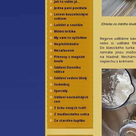
Jak to vidím já…
Jedna paní povídala
Letem kouzelnickým
světem
(Otázka za zlatého blud
Luštění a soutěže
Módní kritika
My vám to vyčíslíme
Nejprve uděláme kávu 
nebo si uděláte fil
Nepřehlédněte
Do klasického turka
Nezařazené
nemáte jinou možno
na hladině. Nechám
Přenosy z magické
neplechu s krémem.
koule
Sdělení Denního
věštce
Sdělení vedení školy
Sedmiboj
Speciály
Udílení novinářských
cen
Z brku nových tváří
Z mudlovského světa
Ze starého šuplíku