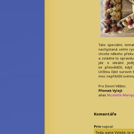
Bilkis Blight
Filius Orionis
Niane z Libelusie
Blokaři:
kvalifikovaný
strojvedoucí
hradní drbna
vrchní šťoural
Tato speciální, tema
profesionální kecka
nachystaná velmi ryc
tichý pozorovatel
chcete někoho překva
a zvládne to opravdu
jde o ideální jed
se přesvědčili, kdy
Určitou část surovin 
moc nepřiblížil svému 
Pro Denní Věštec
Přemek Vylejt
alias
Nicolette Mariq
Komentáře
Prin
napsal:
Teda, pane Vylejte, to