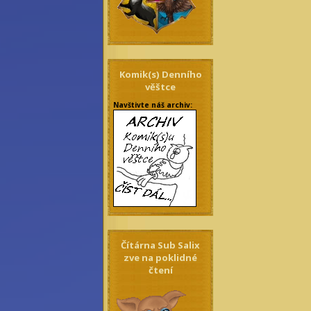
Komik(s) Denního
věštce
Navštivte náš archiv:
Čítárna Sub Salix
zve na poklidné
čtení