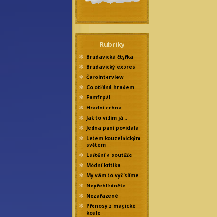
Rubriky
Bradavická čtyřka
Bradavický expres
Čarointerview
Co otřásá hradem
Famfrpál
Hradní drbna
Jak to vidím já…
Jedna paní povídala
Letem kouzelnickým
světem
Luštění a soutěže
Módní kritika
My vám to vyčíslíme
Nepřehlédněte
Nezařazené
Přenosy z magické
koule