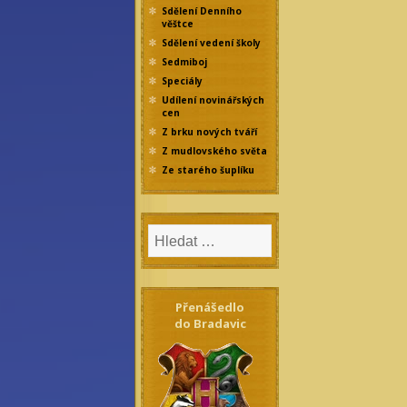
Sdělení Denního
věštce
Sdělení vedení školy
Sedmiboj
Speciály
Udílení novinářských
cen
Z brku nových tváří
Z mudlovského světa
Ze starého šuplíku
Přenášedlo
do Bradavic