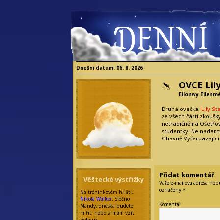
Dnešní datum: 06. 8. 2026
OVCE Lil
Eilonwy Ellesm
Druhá ovečka,
Lily St
ze všech částí zkoušk
netradičně na Ošetřo
studentky. Ne nadarm
Ohavně Vyčerpávající
Přidat komentář
Věštecké výstřižky
Vaše e-mailová adresa neb
označeny
*
Na tréninkovém hřišti.
Nikola Walker
: Slečno
Komentář
Mandy, dneska budete
mířit, nebo si mám vzít
helmu?