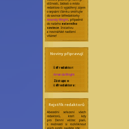
stížnosti, žádosti o místo
redaktora či vyjádřený zájem
o sepsání článku směřujte
do sovince šéfredaktorky
Amandy Wright
, případně
do našeho
externího
sovince
. Iniciativu
a novinářské nadšení
vítáme!
Noviny připravují
Šéfredaktor:
Amanda Wright
Zástupce
šéfredaktora:
Nicolette Marique
Leroy
Rebecca Werde
Správkyně
Rejstřík redaktorů
bloků:
Abecední seřazení všech
Eilonwy Ellesméry
redaktorů, kteří kdy
pro Denní věštec psali,
Zakladatelka:
s možností si rozkliknout
Anseiola Jasmis
jejich profil, najdete zde: