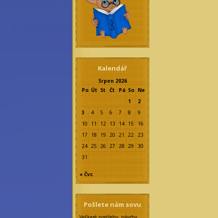
Kalendář
Srpen 2026
Po
Út
St
Čt
Pá
So
Ne
1
2
3
4
5
6
7
8
9
10
11
12
13
14
15
16
17
18
19
20
21
22
23
24
25
26
27
28
29
30
31
« Čvc
Pošlete nám sovu
Veškeré postřehy, návrhy,