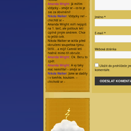
Amanda Wright
: Já mířím
vždycky –
směje se
– co to je
zas za obvinění!
Nikola Walker
: Vždycky ne! –
Jméno
*
chechtá se
–
Amanda Wright míří nejspíš
na 1. terč, ale potlouk letí
úplně jiným směrem. Chce
E-mail
*
to ještě cvik.
Nikola Walker se ocitla před
obručemi soupeřova týmu.
Střílí… a míjí! Camrál letí
Webová stránka
hodně mimo tři obruče.
Amanda Wright
: Ok. Beru to
zpět.
Amanda Wright
: A vy taky
Uložit do prohlížeče j
moc nemíříte! –
směje se
–
komentáře.
Nikola Walker
: Jsme se sladily
i v tomhle, koukám. –
chichotá se
–