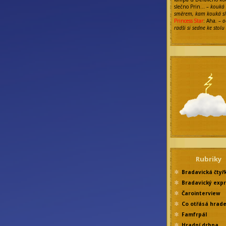
slečno Prin…
– kouká
směrem, kam kouká s
Princess Star
: Aha
. – 
radši si sedne ke stolu
Rubriky
Bradavická čtyř
Bradavický exp
Čarointerview
Co otřásá hrad
Famfrpál
Hradní drbna