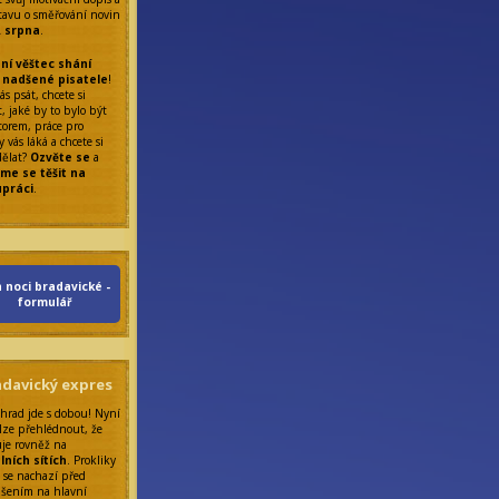
tavu o směřování novin
. srpna
.
ní věštec shání
 nadšené pisatele
!
ás psát, chcete si
, jaké by to bylo být
torem, práce pro
 vás láká a chcete si
dělat?
Ozvěte se
a
me se těšit na
upráci
.
 noci bradavické -
formulář
adavický expres
 hrad jde s dobou! Nyní
lze přehlédnout, že
uje rovněž na
lních sítích
. Prokliky
 se nachazí před
ášením na hlavní