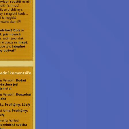
rvizor soutěží
neměl
adiční shrnutí.
ily se problémy s
sy z magické koule…
ž ta magická
nováha skončí?!
drikově Dole
se
ilo
pár nových
ů
, zatím jsou však
elné pouze na
mapě
.
ude tyto
tajuplné
by obývat
?
lední komentáře
rs Venabili
:
Kodaň
všechna její
jemství
rs Venabili
:
Kouzelná
saka
ky
:
Profitýmy: Lúzřy
bi Anne
:
Profitýmy:
zřy
mellia Ashford
:
uzelnická svatba
ku!