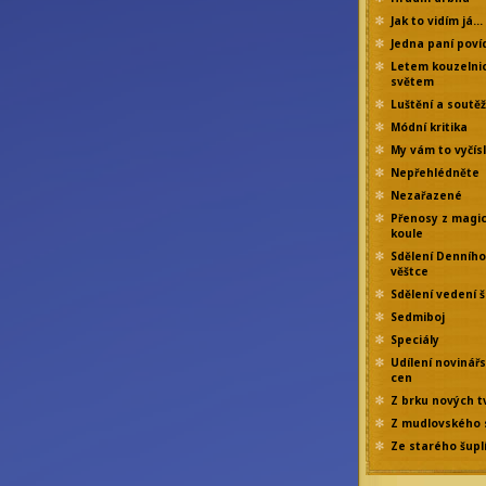
Jak to vidím já…
Jedna paní poví
Letem kouzelni
světem
Luštění a soutě
Módní kritika
My vám to vyčís
Nepřehlédněte
Nezařazené
Přenosy z magi
koule
Sdělení Denního
věštce
Sdělení vedení š
Sedmiboj
Speciály
Udílení novinář
cen
Z brku nových t
Z mudlovského 
Ze starého šupl