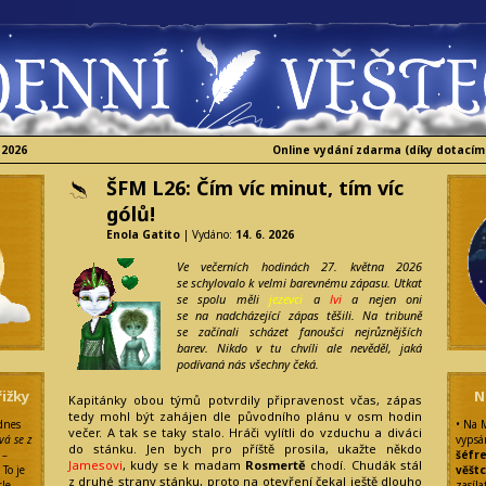
 2026
Online vydání zdarma (díky dotacím
ŠFM L26: Čím víc minut, tím víc
gólů!
Enola Gatito
| Vydáno:
14. 6. 2026
Ve večerních hodinách 27. května 2026
se schylovalo k velmi barevnému zápasu. Utkat
se spolu měli
jezevci
a
lvi
a nejen oni
se na nadcházející zápas těšili. Na tribuně
se začínali scházet fanoušci nejrůznějších
barev. Nikdo v tu chvíli ale nevěděl, jaká
podívaná nás všechny čeká.
ižky
N
Kapitánky obou týmů potvrdily připravenost včas, zápas
tedy mohl být zahájen dle původního plánu v osm hodin
 dnes
• Na 
večer. A tak se taky stalo. Hráči vylítli do vzduchu a diváci
vá se z
vypsá
do stánku. Jen bych pro příště prosila, ukažte někdo
 –
šéfr
Jamesovi
, kudy se k madam
Rosmertě
chodí. Chudák stál
: To je
věšt
z druhé strany stánku, proto na otevření čekal ještě dlouho
le,
zasíla