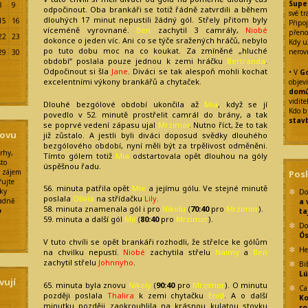
Supe
8
9
odpočinout. Oba brankáři se totiž řádně zatvrdili a během
své tr
dlouhých 17 minut nepustili žádný gól. Střely přitom byly
15
16
Připoj
víceméně vyrovnané.
Ben
zachytil 3 camrály,
Niobé
přeno
22
23
dokonce o jeden víc. Ani co se týče sražených hráčů, nebylo
Kdy u
po tuto dobu moc na co koukat. Za zmíněné „hluché
nerov
29
30
období“ poslala pouze jednou k zemi hráčku
Bertranda
.
Odpočinout si šla
Jane
. Diváci se tak alespoň mohli kochat
• V
Go
excelentními výkony brankářů a chytaček.
objev
dom
vidit
Dlouhé bezgólové období ukončila až
Mia
, když se jí
Kdo b
povedlo v 52. minutě prostřelit camrál do brány, a tak
stav
se poprvé vedení zápasu ujal
Mrzimor
. Nutno říct, že to tak
sovu
již zůstalo. A jestli byli diváci doposud svědky dlouhého
bezgólového období, nyní měli být za trpělivost odměněni.
rhy,
Tímto gólem totiž
Mia
odstartovala opět dlouhou na góly
sto
úspěšnou řadu.
ý zájem
Pos
řujte
56. minuta patřila opět
Mie
a jejímu gólu. Ve stejné minutě
rky
Do
poslala
Olivia
na střídačku
Lily
.
padně
a 
58. minuta znamenala gól i pro
Nikolu
(
70:40
pro
Mrzimor
).
o
ta
59. minuta a další gól
Mii
(
80:40
pro
Mrzimor
).
Do
Ó
V tuto chvíli se opět brankáři rozhodli, že střelce ke gólům
He
na chvilku nepustí.
Niobé
zachytila střelu
Naimy
a
Ben
zachytil střelu
Johnnyho
.
Bi
Lú
vují
65. minuta byla znovu
Nikoly
(
90:40
pro
Mrzimor
). O minutu
Ca
později poslala
Thalira
k zemi chytačku
Enid
. A o další
Ko
minutku později zaokrouhlila na krásnou kulatou stovku
ro