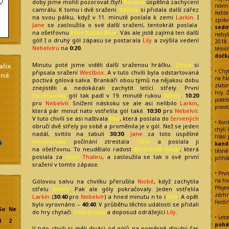
doby jsme mohli pozorovat čtyři
Benova
úspěšná zachycení
novin
camrálu. K tomu i dvě sražení.
Valerie
si přidala další zářez
ředite
na svou pálku, když v 11. minutě poslala k zemi
Larkin
. I
zpráv
Jane
se zasloužila o své další sražení, tentokrát poslala
sedm
na ošetřovnu
Ellen Susan Blue
. Vás ale jistě zajímá ten další
nebyl
gól! I o druhý gól zápasu se postarala
Lily
a zvýšila vedení
2018.
Nebelvíru
na
0:20
.
témě
dočk
Minutu poté jsme viděli další sraženou hráčku.
Olivia
si
alix
• Chy
připsala sražení
Westbox
. A v tuto chvíli byla odstartovaná
dné
na hl
poctivá gólová salva. Brankáři obou týmů na nějakou dobu
zlato
znejistěli a nedokázali zachytit letící střely. První
hry. 
mrzimorský
gól tak padl v 19. minutě rukou
Nikoly
.
10:20
postř
pro
Nebelvír
. Snížení náskoku se ale asi nelíbilo
Larkin
,
pravi
která pár minut nato vstřelila gól také.
10:30
pro
Nebelvír
.
V tuto chvíli se asi naštvala
Mia
, která poslala do
červených
• Kon
obručí dvě střely po sobě a proměnila je v gól. Než se jeden
chýlí
nadál, svítilo na tabuli
30:30
.
Jane
za toto úspěšné
hlásí
mrzimorské
počínání ztrestala
Olivii
a poslala ji
kand
na ošetřovnu. To neudělalo radost
Bertrandě Hooki
, která
těsně
poslala za
Olivií
Thaliru
, a zasloužila se tak o své první
přihl
sražení v tomto zápase.
• Prvn
na hra
Gólovou salvu na chvilku přerušila
Niobé
, když zachytila
Přeje
střelu
Nikoly
. Pak ale góly pokračovaly. Jeden vstřelila
zdrhn
Larkin
(
30:40
pro
Nebelvír
) a hned minutu n to i
Mia
. A opět
Ferdi
bylo vyrovnáno –
40:40
. V průběhu těchto událostí se přidali
So
Ne
do hry chytači.
Enid Bloom
a doposud odrážející
Lily
.
• Leto
1
2
pohár
V tuto chvíli si měli diváci od gólů na poměrně dlouhý čas