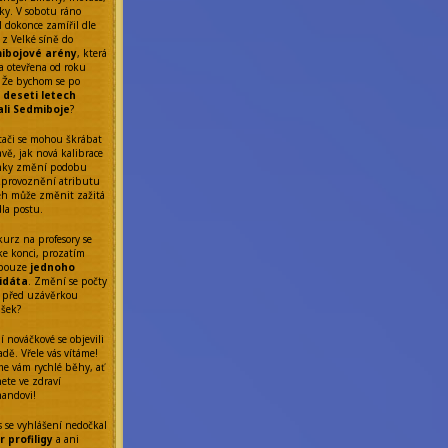
ky. V sobotu ráno
l dokonce zamířil dle
 z Velké síně do
ibojové arény
, která
a otevřena od roku
 Že bychom se po
ř
deseti letech
ali Sedmiboje
?
tači se mohou škrábat
avě, jak nová kalibrace
nky změní podobu
Zprovoznění atributu
eh může změnit zažitá
dla postu.
kurz na profesory se
 ke konci, prozatím
 pouze
jednoho
idáta
. Změní se počty
 před uzávěrkou
ášek?
í nováčkové se objevili
dě. Vřele vás vítáme!
me vám rychlé běhy, ať
ete ve zdraví
nandovi!
s se vyhlášení nedočkal
 profiligy
a ani