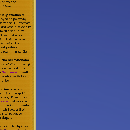
ě přímo
pod
ndářem
.
etický stadion
se
l výrazné přestavby.
se zobrazují informace
uální kondici závodníka
běru disciplín lze
 3 různé strategie
ění. I během závodu
elé nově mohou
ňovat průběh
uzováním mazlíčka.
ická nerovnováha
konce!
Zástupci kolejí
rovny pod vedením
da
Neuminixe
provedli
ě rituál ve Velké síni.
á práce!
 stínů
proklouznul
ad během magické
nováhy. Po souboji s
inixem
byl zapuzen
adního
Soubojového
u
, kde ho odvážlivci
 moci potkat ve
m škrpálu!
esionální famfrpálový