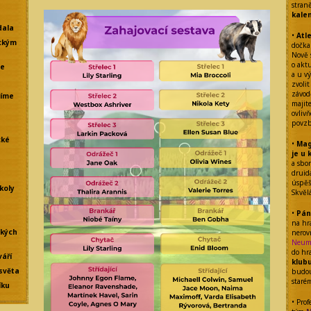
stran
kale
dala
•
Atl
ckým
dočka
Nově 
o akt
že
a u vý
zvolit
závod
líme
majit
ovliv
povzb
cké
•
Mag
je u 
a sbo
drui
úspěšn
koly
Skvěl
•
Pán
na hr
ských
nerov
Neum
do hr
váří
klub
světa
budou
staré
íku
• Prof