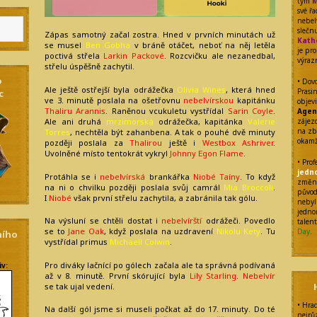
tým
M
své ř
nebel
sleč
Zápas samotný začal zostra. Hned v prvních minutách už
Kath
se musel
Ben Gobha
v bráně otáčet, neboť na něj letěla
je pr
poctivá střela
Larkin Packové
. Rozcvičku ale nezanedbal,
výraz
střelu úspěšně zachytil.
o
• Dovo
Ale ještě ostřejší byla odrážečka
Olivia Wines
, která hned
Prasi
c
ve 3. minutě poslala na ošetřovnu
nebelvírskou
kapitánku
objev
Thaliru Arannis
. Raněnou vcukuletu vystřídal
Sarin Coyle
.
Agen
Ale ani druhá
mrzimorská
odrážečka, kapitánka
Valerie
zájezd
na zb
Torres
, nechtěla být zahanbena. A tak o pouhé dvě minuty
okamž
později poslala za
Thalirou
ještě i
Westbox Ashriver
.
Uvolněné místo tentokrát vykryl
Johnny Egon Flame
.
• Pro
jedn
Protáhla se i
nebelvírská
brankářka
Niobé Taíny
. To když
změnu
na ni o chvilku později poslala svůj camrál
Mia Broccoli
.
původ
I
Niobé
však první střelu zachytila, a zabránila tak gólu.
nebyl
jedno
Na výsluní se chtěli dostat i
nebelvírští
odrážeči. Povedlo
talen
se to
Jane Oak
, když poslala na uzdravení
Nikolu Kety
. Tu
Day
.
ního
vystřídal primus
Michaell Colwin
.
Pro diváky lačnící po gólech začala ale ta správná podívaná
iv:
až v 8. minutě. První skórující byla
Lily Starling
.
Nebelvír
se tak ujal vedení.
• Hra
Na další gól jsme si museli počkat až do 17. minuty. Do té
nejrů