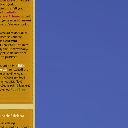
EMEspektoři
rozšířil
ady o bývalou
vírskou střelkyni,
nu
Elizabeth
erine Arlenovou
, jež
o tým se svou 26. úrovní
nou střeleckou posilou.
lenkáři se dočkali, v
nkách se konečně
ila
Cestovní
tura PART
. Některé
y sice již odcestovaly,
ytek je ale možné se
itě přihlásit.
fesionální tým
Jitřní
orožci
se rozhodl pro
 týmového loga,
ní AI obrázek totiž
 vyhovující. Nový
rožec je ručně kreslený
tovanou
Ruby Élise
Hradní drbna
dem otřásají
znější změny, inovace,