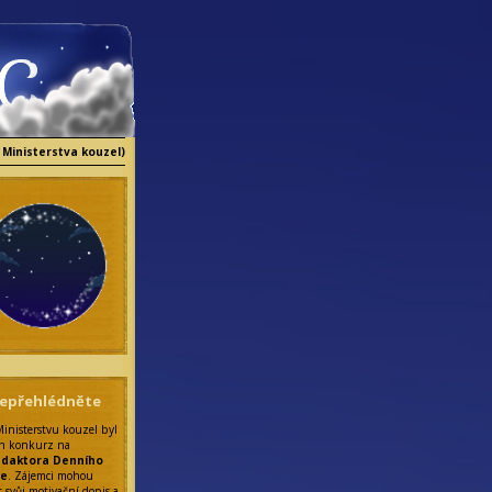
 Ministerstva kouzel)
epřehlédněte
Ministerstvu kouzel byl
n konkurz na
edaktora Denního
ce
. Zájemci mohou
t svůj motivační dopis a