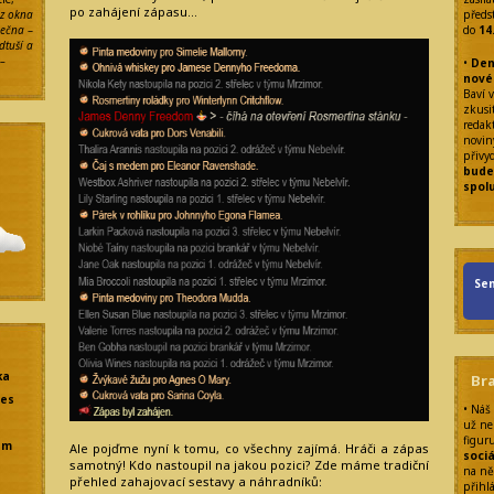
po zahájení zápasu…
 z okna
předs
lečna
–
do
14
odtuší a
 –
•
Den
nové
Baví v
zkusit
redak
noviny
přivy
bude
spol
Sen
ka
Br
res
• Náš
už ne
figur
em
Ale pojďme nyní k tomu, co všechny zajímá. Hráči a zápas
sociá
samotný! Kdo nastoupil na jakou pozici? Zde máme tradiční
na ně
přehled zahajovací sestavy a náhradníků:
přihl