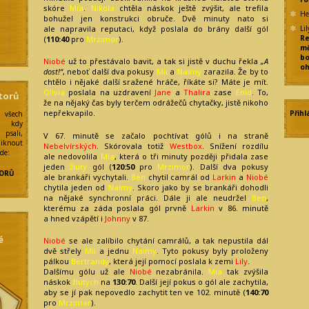
skóre
Mia
.
Nikola
chtěla náskok ještě zvýšit, ale trefila
He
bohužel jen konstrukci obruče. Dvě minuty nato si
ale napravila reputaci, když poslala do brány další gól
Lil
Re
(
110:40
pro
Mrzimor
).
mě
e
bo
Niobé
už to přestávalo bavit, a tak si jistě v duchu řekla
„A
oh
dost!“
, neboť další dva pokusy
Mii
a
Naimy
zarazila. Že by to
chtělo i nějaké další sražené hráče, říkáte si? Máte je mít.
Olivia
poslala na uzdravení
Jane
a
Thalira
zase
Enid
. To,
torů
že na nějaký čas byly terčem odrážečů chytačky, jistě nikoho
y
nepřekvapilo.
Přihl
 všech
í kdy
psali,
V 67. minutě se začalo pochtívat gólů i na straně
liknout
Nebelvírských
. Skórovala totiž
Westbox
. Snížení rozdílu
zde:
ale nedovolila
Mia
, která o tři minuty později přidala zase
jeden
žlutý
gól (
120:50
pro
Mrzimor
). Další dva pokusy
ORŮ
ale brankáři vychytali.
Ben
chytil camrál od
Larkin
a
Niobé
chytila jeden od
Naimy
. Skoro jako by se brankáři dohodli
na nějaké synchronní práci. Dále ji ale neudržel
Ben
,
kterému za záda poslala gól prvně
Larkin
v 86. minutě
a hned vzápětí i
Johnny
v 87.
é
Niobé
se ale zalíbilo chytání camrálů, a tak nepustila dál
dvě střely
Mii
a jednu
Naimy
. Tyto pokusy byly proloženy
pálkou
Bertrandy
, která její pomocí poslala k zemi
Lily
.
Dalšímu gólu už ale
Niobé
nezabránila.
Mia
tak zvýšila
náskok
žlutých
na
130:70
. Další její pokus o gól ale zachytila,
aby se jí pak nepovedlo zachytit ten ve 102. minutě (
140:70
pro
Mrzimor
).