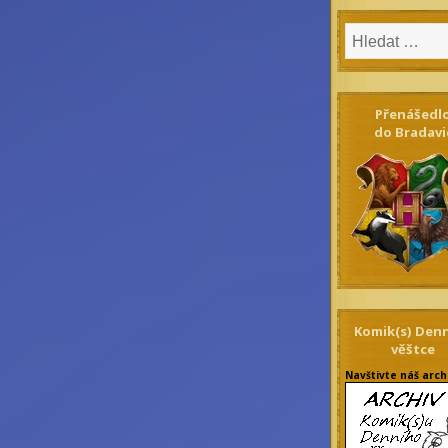
Přenášedl
do Bradavi
Komik(s) Den
věštce
Navštivte náš arch