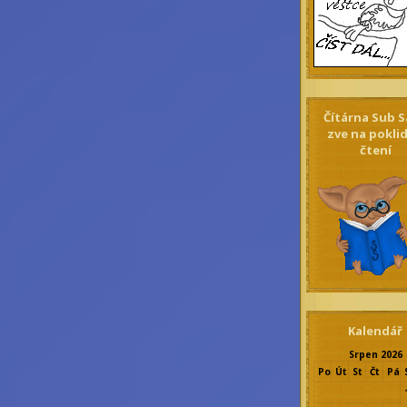
Čítárna Sub S
zve na pokli
čtení
Kalendář
Srpen 2026
Po
Út
St
Čt
Pá