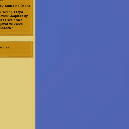
ky
:
Kouzelná Ósaka
y Starling
:
Freya
eves: „Kapitán by
l za své hráče
jovat ve všech
ledech.“
ásit se