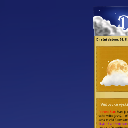
Dnešní datum: 08. 8.
Věštecké výstř
Princess Star
: Mars je
večer velice jasný.
– dí
okna a srká limonádu
Skylar Blair Anderson
lampa u Děravého kot