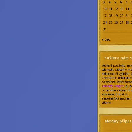
3
4
5
6
7
10
11
12
13
14
17
18
19
20
21
24
25
26
27
28
31
« Čvc
Pošlete nám 
Veškeré postřehy, náv
stížnosti, žádosti o mí
redaktora či vyjádřen
o sepsání článku smě
do sovince šéfredakto
Amandy Wright
, pří
do našeho
externíh
sovince
. Iniciativu
a novinářské nadšení
vítáme!
Noviny připra
Šéfredaktor: