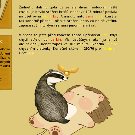
Žádného dalšího gólu už se ale diváci nedočkali. Ještě
chvilku je bavilo srážení hráčů, neboť ve 103. minutě poslala
na ošetřovnu
Olivia
Lily
. A minutu nato
Sarin
Enid
, který si
tak konečně připsal i nějaké sražení poté, co na ně většinu
zápasu svými tvrdými ranami jenom nahrával.
V bráně se ještě před koncem zápasu předvedl
Ben
, když
chytil střelu od
Larkin
. Víc úspěšných akcí jsme už
NC
ale neviděli, neboť zápas ve 107. minutě ukončila
Valerie
chycením zlatonky. Konečné skóre –
290:70
pro
Mrzimor
.
ýsledků
Gratuluji!
Udílení
eřazeno
egorií
kliku
y
C
e