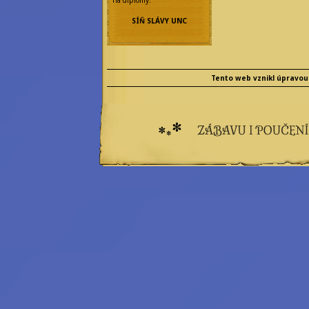
Aya Watanabe
Eilonwy Ellesméry
SÍŇ SLÁVY UNC
Enola Gatito
Faye Sages
Felicitas
Frobisherová
Maya Prinz
Meningitida
Tento web vznikl úpravou
Epidemica
Nicolette Marique
Leroy
Olivia Wines
Princess Star
Rebecca Werde
Saiph Lacaille
a další...
Emeritní
redaktoři:
Bilkis Blight
Filius Orionis
Niane z Libelusie
Blokaři:
kvalifikovaný
strojvedoucí
hradní drbna
vrchní šťoural
profesionální kecka
tichý pozorovatel