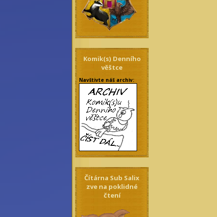
Komik(s) Denního
věštce
Navštivte náš archiv:
Čítárna Sub Salix
zve na poklidné
čtení