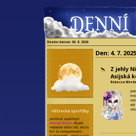
Dnešní datum: 06. 8. 2026
Den:
4. 7. 202
Z jehly N
Asijská k
Rebecca Werd
Jed
hra
nat
dát
všec
Věštecké výstřižky
poněkud zapáchající
Amanda Wright
: Abyste
nedostala školní řád, slečno
Bri! Za nerespektování…
funkcionáře! –
založí si ruce