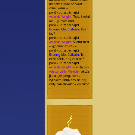
na prsa a snaží se tvářit
velmi vážně
–
poněkud zapáchající
Amanda Wright
: Teda, školní
řád… Já mám dost.
poněkud zapáchající
Brianag Mac Coileáin
: Školní
řád?
poněkud zapáchající
Amanda Wright
: Školní trest.
–
vyprskne smíchy
–
poněkud zapáchající
Brianag Mac Coileáin
: Ten
není přístupný zdarma?
poněkud zapáchající
Amanda Wright
: –
směje se
–
Arietty Liella Minette
: Jakože
jí daruješ pergamen s
výtiskem řádu, aby na něj
vždy pamatovala? –
vyprskne
–