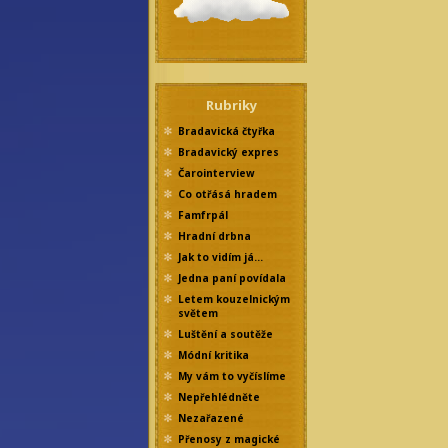
Rubriky
Bradavická čtyřka
Bradavický expres
Čarointerview
Co otřásá hradem
Famfrpál
Hradní drbna
Jak to vidím já…
Jedna paní povídala
Letem kouzelnickým
světem
Luštění a soutěže
Módní kritika
My vám to vyčíslíme
Nepřehlédněte
Nezařazené
Přenosy z magické