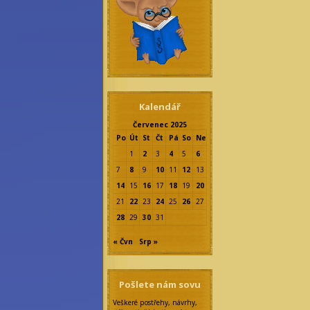
Kalendář
Červenec 2025
Po
Út
St
Čt
Pá
So
Ne
1
2
3
4
5
6
7
8
9
10
11
12
13
14
15
16
17
18
19
20
21
22
23
24
25
26
27
28
29
30
31
« Čvn
Srp »
Pošlete nám sovu
Veškeré postřehy, návrhy,