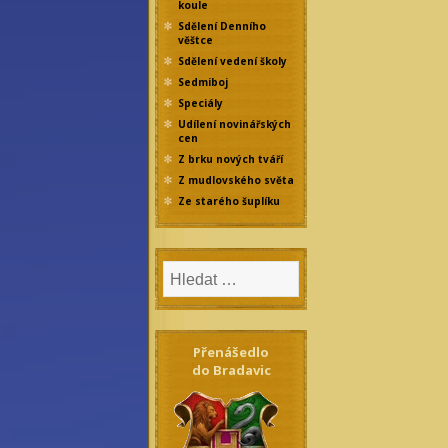
koule
Sdělení Denního
věštce
Sdělení vedení školy
Sedmiboj
Speciály
Udílení novinářských
cen
Z brku nových tváří
Z mudlovského světa
Ze starého šuplíku
Přenášedlo
do Bradavic