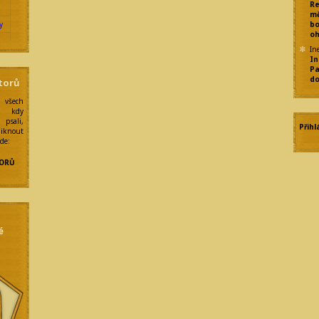
Re
mě
y
bo
oh
In
In
Pa
do
torů
 všech
í kdy
psali,
Přihl
liknout
zde:
ORŮ
é