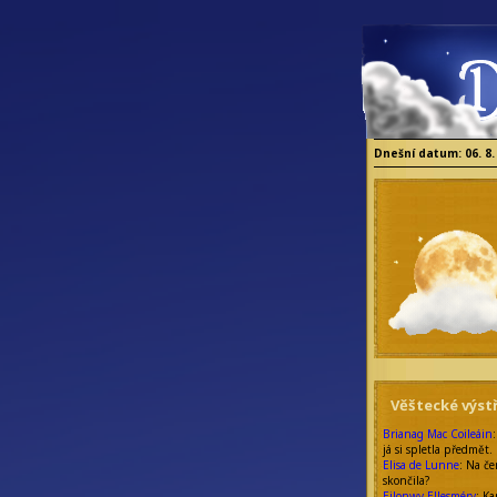
Dnešní datum: 06. 8.
Věštecké výstř
Brianag Mac Coileáin
já si spletla předmět.
Elisa de Lunne
: Na če
skončila?
Eilonwy Ellesméry
: Ka