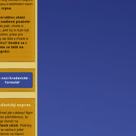
tavu o směřování novin
. srpna
.
ní věštec shání
 nadšené pisatele
!
ás psát, chcete si
, jaké by to bylo být
torem, práce pro
 vás láká a chcete si
dělat?
Ozvěte se
a
me se těšit na
upráci
.
 noci bradavické -
formulář
adavický expres
 hrad jde s dobou! Nyní
lze přehlédnout, že
uje rovněž na
lních sítích
. Prokliky
 se nachazí před
ášením na hlavní