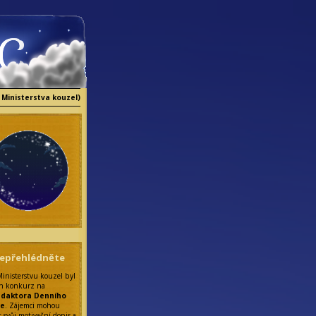
 Ministerstva kouzel)
epřehlédněte
Ministerstvu kouzel byl
n konkurz na
edaktora Denního
ce
. Zájemci mohou
t svůj motivační dopis a