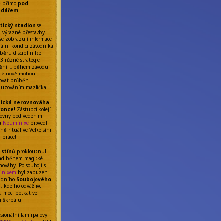
ě přímo
pod
ndářem
.
etický stadion
se
l výrazné přestavby.
se zobrazují informace
uální kondici závodníka
běru disciplín lze
 3 různé strategie
ění. I během závodu
elé nově mohou
ňovat průběh
uzováním mazlíčka.
ická nerovnováha
konce!
Zástupci kolejí
rovny pod vedením
da
Neuminixe
provedli
ě rituál ve Velké síni.
á práce!
 stínů
proklouznul
ad během magické
nováhy. Po souboji s
inixem
byl zapuzen
adního
Soubojového
u
, kde ho odvážlivci
 moci potkat ve
m škrpálu!
esionální famfrpálový