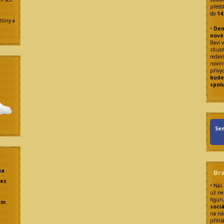
předs
do
14
tliny a
•
Den
nové
Baví v
zkusit
redak
noviny
přivy
bude
spol
Sen
ka
Br
res
• Náš
už ne
figur
em
sociá
na ně
přihl