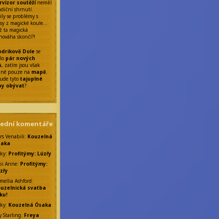
rvizor soutěží
neměl
adiční shrnutí.
ily se problémy s
sy z magické koule…
ž ta magická
nováha skončí?!
drikově Dole
se
ilo
pár nových
ů
, zatím jsou však
elné pouze na
mapě
.
ude tyto
tajuplné
by obývat
?
lední komentáře
rs Venabili
:
Kouzelná
saka
ky
:
Profitýmy: Lúzřy
bi Anne
:
Profitýmy:
zřy
mellia Ashford
:
uzelnická svatba
ku!
ky
:
Kouzelná Ósaka
y Starling
:
Freya