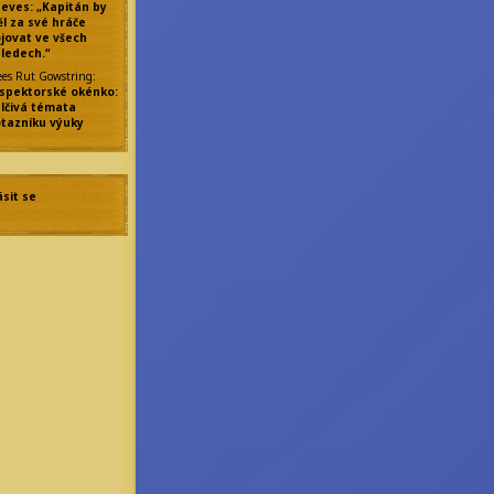
eves: „Kapitán by
l za své hráče
jovat ve všech
ledech.“
ees Rut Gowstring
:
spektorské okénko:
lčivá témata
tazníku výuky
ásit se