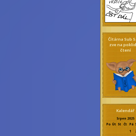
Čítárna Sub S
zve na pokli
čtení
Kalendář
Srpen 2025
Po
Út
St
Čt
Pá
1