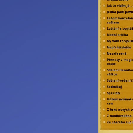
Jak to vidím já…
Jedna paní poví
Letem kouzelni
světem
Luštění a soutě
Módní kritika
My vám to vyčís
Nepřehlédněte
Nezařazené
Přenosy z magi
koule
Sdělení Denního
věštce
Sdělení vedení š
Sedmiboj
Speciály
Udílení novinář
cen
Z brku nových t
Z mudlovského 
Ze starého šupl