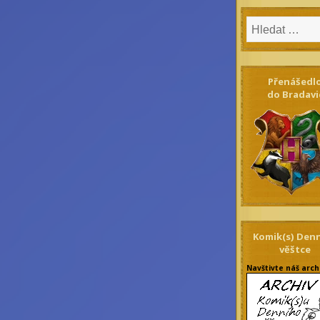
Přenášedl
do Bradavi
Komik(s) Den
věštce
Navštivte náš arch