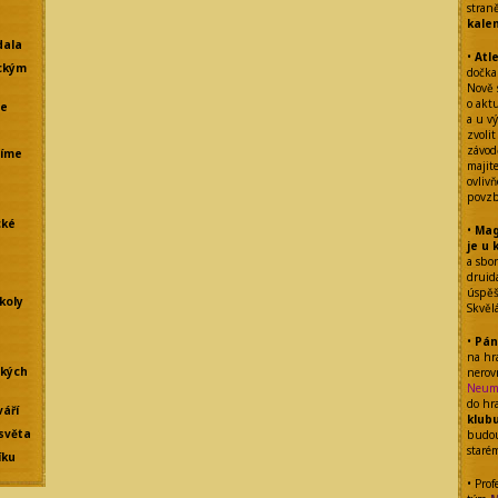
stran
kale
dala
•
Atl
ckým
dočka
Nově 
o akt
že
a u vý
zvolit
závod
líme
majit
ovliv
povzb
cké
•
Mag
je u 
a sbo
drui
úspěšn
koly
Skvěl
•
Pán
na hr
ských
nerov
Neum
do hr
váří
klub
světa
budou
staré
íku
• Prof