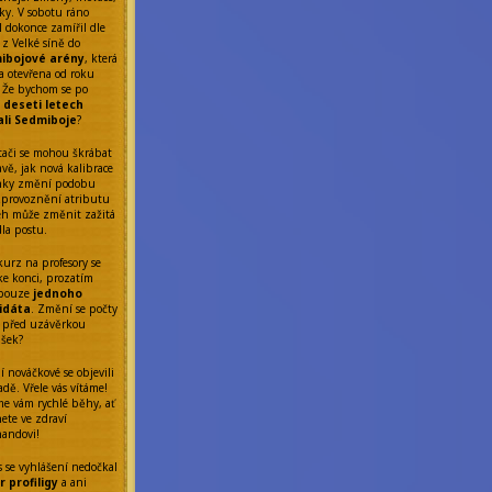
ky. V sobotu ráno
l dokonce zamířil dle
 z Velké síně do
ibojové arény
, která
a otevřena od roku
 Že bychom se po
ř
deseti letech
ali Sedmiboje
?
tači se mohou škrábat
avě, jak nová kalibrace
nky změní podobu
Zprovoznění atributu
eh může změnit zažitá
dla postu.
kurz na profesory se
 ke konci, prozatím
 pouze
jednoho
idáta
. Změní se počty
 před uzávěrkou
ášek?
í nováčkové se objevili
dě. Vřele vás vítáme!
me vám rychlé běhy, ať
ete ve zdraví
nandovi!
s se vyhlášení nedočkal
 profiligy
a ani