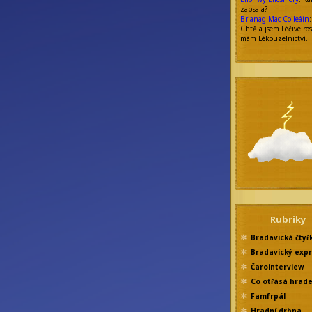
zapsala?
Brianag Mac Coileáin
:
Chtěla jsem Léčivé ros
mám Lékouzelnictví…
Rubriky
Bradavická čtyř
Bradavický exp
Čarointerview
Co otřásá hrad
Famfrpál
Hradní drbna