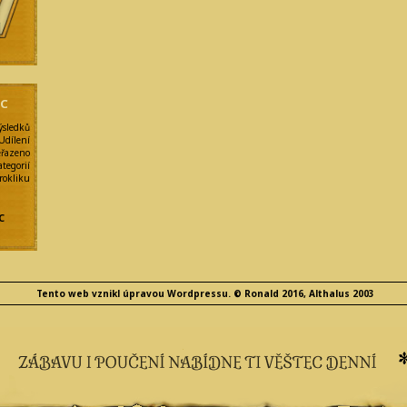
y
NC
ýsledků
Udílení
eřazeno
egorií
kliku
e
C
Tento web vznikl úpravou Wordpressu. © Ronald 2016, Althalus 2003
e