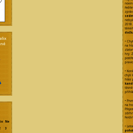
novin
ředite
zpráv
sedm
nebyl
2018.
témě
dočk
alix
• Chy
dné
na hl
zlato
hry. 
postř
pravi
• Kon
chýlí
hlásí
kand
těsně
přihl
• Prvn
na hra
Přeje
zdrhn
Ferdi
So
Ne
• Leto
2
3
pohár