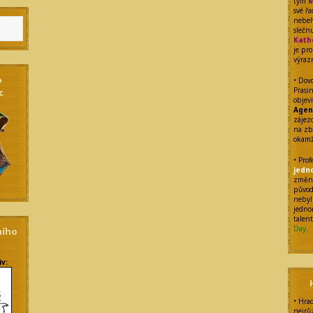
tým
M
své ř
nebel
sleč
Kath
je pr
výraz
o
• Dovo
Prasi
c
objev
Agen
zájezd
na zb
okamž
• Pro
jedn
změnu
původ
nebyl
jedno
talen
Day
.
ního
iv:
• Hra
nejrů