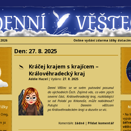
 2026
Online vydání zdarma (díky dotacím
Den:
27. 8. 2025
Kráčej krajem s krajícem –
Královéhradecký kraj
Addie Hazel
| Vydáno:
27. 8. 2025
Denní Věštec se ve svém putování posunul
do východních Čech. Zajímá vás, co vám jejich
severní část, Královéhradecký kraj, rozkládající
se od Polabí po Krkonoše, může nabídnout?
Putujte s Denním věštcem
ižky
N
po Královéhradeckém kraji a dozvíte se víc.
: Omg,
• Na 
vypsá
m jsi
šéfr
Komentáře:
žádné
|
Přidat komentář
věšt
m ses
zasíla