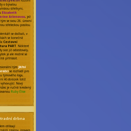
EMEspektoři
rozšířil
ady o bývalou
vírskou střelkyni,
nu
Elizabeth
erine Arlenovou
, jež
o tým se svou 26. úrovní
nou střeleckou posilou.
lenkáři se dočkali, v
nkách se konečně
ila
Cestovní
tura PART
. Některé
y sice již odcestovaly,
ytek je ale možné se
itě přihlásit.
fesionální tým
Jitřní
orožci
se rozhodl pro
 týmového loga,
ní AI obrázek totiž
 vyhovující. Nový
rožec je ručně kreslený
tovanou
Ruby Élise
Hradní drbna
dem otřásají
znější změny, inovace,