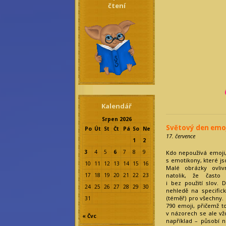
čtení
Kalendář
Srpen 2026
Světový den emo
Po
Út
St
Čt
Pá
So
Ne
17. července
1
2
3
4
5
6
7
8
9
Kdo nepoužívá emoji,
s emotikony, které js
10
11
12
13
14
15
16
Malé obrázky ovliv
17
18
19
20
21
22
23
natolik, že často
i bez použití slov. 
24
25
26
27
28
29
30
nehledě na specifick
(téměř) pro všechny. 
31
790 emoji, přičemž to
v názorech se ale vžd
« Čvc
například – působí n