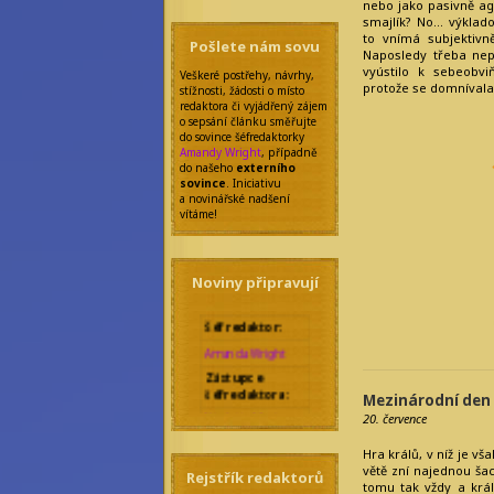
nebo jako pasivně ag
smajlík? No… výklad
to vnímá subjektivn
Pošlete nám sovu
Naposledy třeba nepo
vyústilo k sebeobv
Veškeré postřehy, návrhy,
protože se domnívala
stížnosti, žádosti o místo
redaktora či vyjádřený zájem
o sepsání článku směřujte
do sovince šéfredaktorky
Amandy Wright
, případně
do našeho
externího
sovince
. Iniciativu
a novinářské nadšení
vítáme!
Noviny připravují
Šéfredaktor:
Amanda Wright
Zástupce
šéfredaktora:
Mezinárodní den
Nicolette Marique
20. července
Leroy
Rebecca Werde
Hra králů, v níž je vš
Správkyně
větě zní najednou šac
Rejstřík redaktorů
bloků:
tomu tak vždy a král