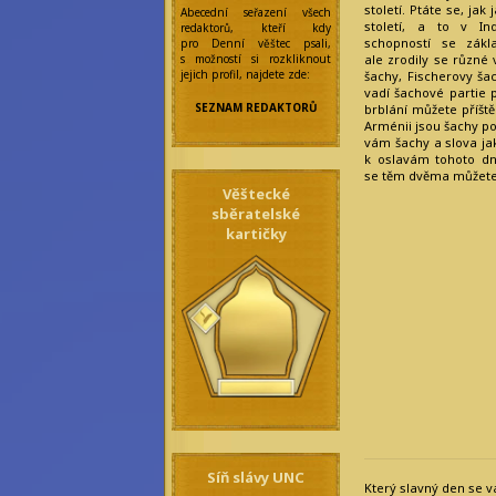
Eilonwy Ellesméry
století. Ptáte se, jak 
Abecední seřazení všech
století, a to v In
redaktorů, kteří kdy
Zakladatelka:
schopností se zákla
pro Denní věštec psali,
s možností si rozkliknout
ale zrodily se různé
Anseiola Jasmis
jejich profil, najdete zde:
Rawenclav
šachy, Fischerovy ša
vadí šachové partie p
Korektoři:
SEZNAM REDAKTORŮ
brblání můžete příšt
Arménii jsou šachy p
Amarantha
Nocturne
vám šachy a slova jak
Felicitas
k oslavám tohoto dn
Frobisherová
se těm dvěma můžete
Maraike Auri
Věštecké
Nordahl
sběratelské
Maya Prinz
kartičky
Meningitida
Epidemica
Mia Broccoli
Olivia Wines
Saiph Lacaille
Skylar Blair
Anderson
Ilustrátoři
a grafici:
Alf Wolfmoon
Ivy Emersonová
Rebecca Werde
Simelie Mallorny
Redakce:
Síň slávy UNC
Který slavný den se vá
Addie Hazel