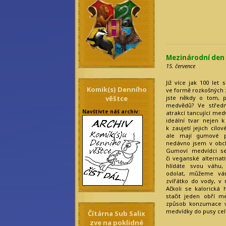
Mezinárodní de
15. července
Již více jak 100 le
Komik(s) Denního
ve formě rozkošných z
jste někdy o tom, 
věštce
medvědů? Ve střední
Navštivte náš archiv:
atrakcí tancující med
ideální tvar nejen 
k zaujetí jejich cílo
ale mají gumové po
nedávno jsem v obc
Gumoví medvídci se
či veganské alternat
hlídáte svou váhu
odolat, můžeme vá
zvířátko do vody, v 
Ačkoli se kalorick
stačit jeden obří m
způsob konzumace vo
medvídky do pusy cel
Čítárna Sub Salix
zve na poklidné