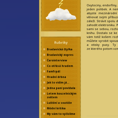
Oxytociny, endorfiny,
jeden polibek. A nem
abyste mezinárodní 
věnovat svým příbu
záleží. Strávit spolu
zahodit elektroniku. 
sami se sebou, rozh
knihu. Dostalo se ke
vám totiž košem roz
můžete vyrobit spous
Rubriky
a otisky pusy. Ty 
ze kterého potom vzn
Bradavická čtyřka
Bradavický expres
Čarointerview
Co otřásá hradem
Famfrpál
Hradní drbna
Jak to vidím já…
Jedna paní povídala
Letem kouzelnickým
světem
Luštění a soutěže
Módní kritika
My vám to vyčíslíme