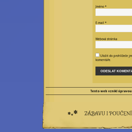
hradní drbna
vrchní šťoural
Jméno
*
profesionální kecka
tichý pozorovatel
E-mail
*
Webová stránka
Uložit do prohlížeče j
komentáře.
Tento web vznikl úpravou