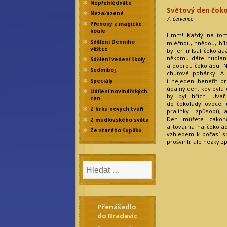
Nepřehlédněte
Světový den čok
Nezařazené
7. července
Přenosy z magické
koule
Hmm! Každý na tomt
Sdělení Denního
mléčnou, hnědou, bíl
věštce
by jen mlsal čokoláá
někomu dáte hudlana,
Sdělení vedení školy
a dobrou čokoládu. Ne
Sedmiboj
chuťové pohárky. A
i nejeden benefit p
Speciály
údajný den, kdy byla
Udílení novinářských
by byl hřích. Uvař
cen
do čokolády ovoce, u
Z brku nových tváří
pralinky – způsobů, j
Den můžete zakonč
Z mudlovského světa
a továrna na čokolád
Ze starého šuplíku
vzhledem k počasí s
prošvihli, ale hezky z
Přenášedlo
do Bradavic