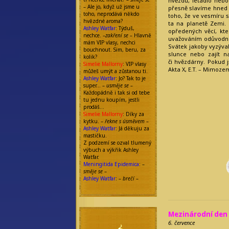
hvězdu, letadlo nebo
– Ale jo, když už jsme u
přesně slavíme hned 
toho, neprodává někdo
toho, že ve vesmíru s
hvězdné aroma?
ta na planetě Zemi.
Ashley Watfar
: Týduš,
opředených věcí, kt
nechce. –
zakření se –
Hlavně
uvažováním odůvodnit
mám VIP vlasy, nechci
Svátek jakoby vyzýval
bouchnout. Sim, beru, za
slunce nebo zajít na
kolik?
či hvězdárny. Pokud j
Simelie Mallorny
: VIP vlasy
Akta X, E.T. – Mimoze
můžeš umýt a zůstanou ti.
Ashley Watfar
: Jo? Tak to je
super… –
usměje se –
Každopádně i tak si od tebe
tu jednu koupím, jestli
prodáš…
Simelie Mallorny
: Díky za
kytku. –
řekne s úsměvem –
Ashley Watfar
: Já děkuju za
mastičku.
Z podzemí se ozval tlumený
výbuch a výkřik Ashley
Watfar.
Meningitida Epidemica
: –
směje se
–
Ashley Watfar
: –
brečí
–
Mezinárodní den 
6. července