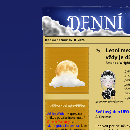
Dnešní datum: 07. 8. 2026
Letní me
vždy je d
Amanda Wrigh
Byl
a s
pro
poř
vše
zap
a j
ke každé příležitosti.
Věštecké výstřižky
Světový den UFO
Ashley Watfar
: Neprodává
2. července
někdo popáleninové masti?
Simelie Mallorny
: Já!
Meningitida Epidemica
: To se
Podívali jste se někd
ti nechce míchat? –
směje se