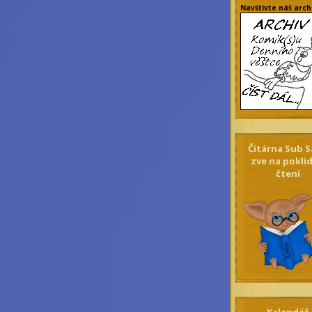
Navštivte náš arch
Čítárna Sub S
zve na pokli
čtení