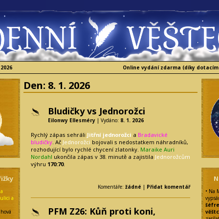
 2026
Online vydání zdarma (díky dotacím
Den:
8. 1. 2026
Bludičky vs Jednorožci
Eilonwy Ellesméry
| Vydáno:
8. 1. 2026
Rychlý zápas sehráli
Jitřní jednorožci
a
Bradavické
bludičky
. Ač
Jednorožci
bojovali s nedostatkem náhradníků,
rozhodující bylo rychlé chycení zlatonky.
Maraike Auri
Nordahl
ukončila zápas v 38. minutě a zajistila
Jednorožcům
výhru
170:70
.
ižky
N
Komentáře:
žádné
|
Přidat komentář
la
• Na 
ulici a
vypsá
šéfr
PFM Z26: Kůň proti koni,
uhová
věšt
zasíla