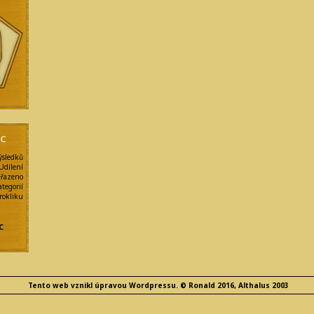
NC
ýsledků
Udílení
eřazeno
egorií
kliku
y
C
Tento web vznikl úpravou Wordpressu. © Ronald 2016, Althalus 2003
e