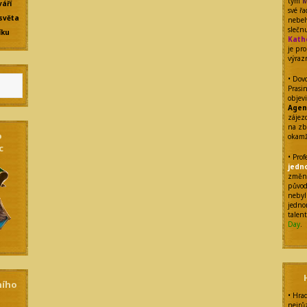
tým
M
váří
své ř
světa
nebel
sleč
íku
Kath
je pr
výraz
• Dovo
Prasi
objev
Agen
zájezd
na zb
o
okamž
c
• Pro
jedn
změnu
původ
nebyl
jedno
talen
Day
.
ního
• Hra
nejrů