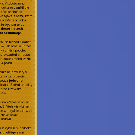
ky. V sobotu ráno
l dokonce zamířil dle
 z Velké síně do
ibojové arény
, která
a otevřena od roku
 Že bychom se po
ř
deseti letech
ali Sedmiboje
?
tači se mohou škrábat
avě, jak nová kalibrace
nky změní podobu
Zprovoznění atributu
eh může změnit zažitá
dla postu.
kurz na profesory se
 ke konci, prozatím
 pouze
jednoho
idáta
. Změní se počty
 před uzávěrkou
ášek?
í nováčkové se objevili
dě. Vřele vás vítáme!
me vám rychlé běhy, ať
ete ve zdraví
nandovi!
s se vyhlášení nedočkal
 profiligy
a ani