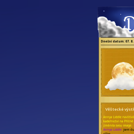
Dnešní datum: 07. 8.
Věštecké výstř
Annya Liddle navštívi
kadeřnictví na Příčné 
změnila svou image.
Annya Liddle
: jsem d
víílaa