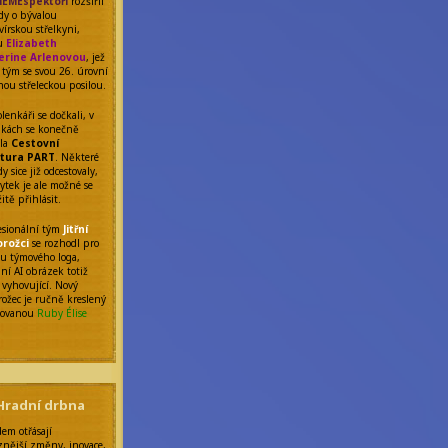
EMEspektoři
rozšířil
ady o bývalou
vírskou střelkyni,
nu
Elizabeth
erine Arlenovou
, jež
o tým se svou 26. úrovní
nou střeleckou posilou.
lenkáři se dočkali, v
nkách se konečně
ila
Cestovní
tura PART
. Některé
y sice již odcestovaly,
ytek je ale možné se
itě přihlásit.
fesionální tým
Jitřní
orožci
se rozhodl pro
 týmového loga,
ní AI obrázek totiž
 vyhovující. Nový
rožec je ručně kreslený
tovanou
Ruby Élise
Hradní drbna
dem otřásají
znější změny, inovace,