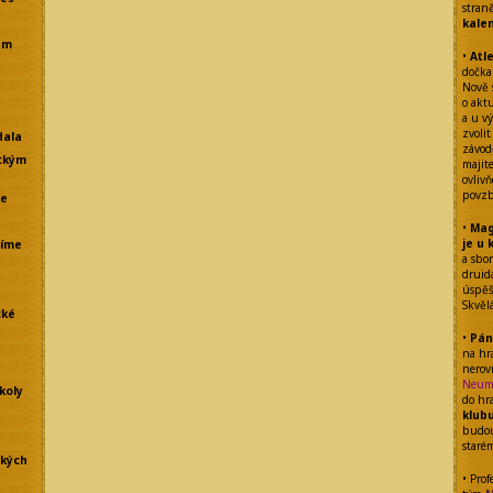
stran
kale
em
•
Atl
dočka
Nově 
o akt
a u vý
zvolit
dala
závod
ckým
majit
ovliv
povzb
že
•
Mag
je u 
líme
a sbo
drui
úspěšn
Skvěl
cké
•
Pán
na hr
nerov
Neum
koly
do hr
klub
budou
staré
ských
• Prof