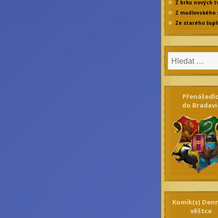
Z brku nových t
Z mudlovského 
Ze starého šupl
Přenášedl
do Bradavi
Komik(s) Den
věštce