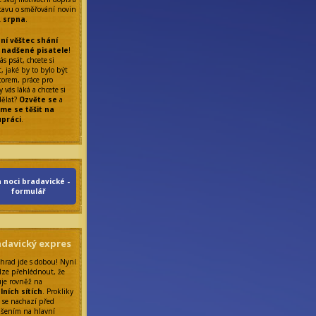
tavu o směřování novin
. srpna
.
ní věštec shání
 nadšené pisatele
!
ás psát, chcete si
, jaké by to bylo být
torem, práce pro
 vás láká a chcete si
dělat?
Ozvěte se
a
me se těšit na
upráci
.
 noci bradavické -
formulář
adavický expres
 hrad jde s dobou! Nyní
lze přehlédnout, že
uje rovněž na
lních sítích
. Prokliky
 se nachazí před
ášením na hlavní