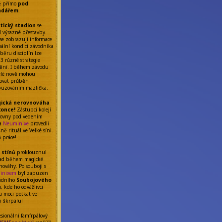
ě přímo
pod
ndářem
.
etický stadion
se
l výrazné přestavby.
se zobrazují informace
uální kondici závodníka
běru disciplín lze
 3 různé strategie
ění. I během závodu
elé nově mohou
ňovat průběh
uzováním mazlíčka.
ická nerovnováha
konce!
Zástupci kolejí
rovny pod vedením
da
Neuminixe
provedli
ě rituál ve Velké síni.
á práce!
 stínů
proklouznul
ad během magické
nováhy. Po souboji s
inixem
byl zapuzen
adního
Soubojového
u
, kde ho odvážlivci
 moci potkat ve
m škrpálu!
esionální famfrpálový