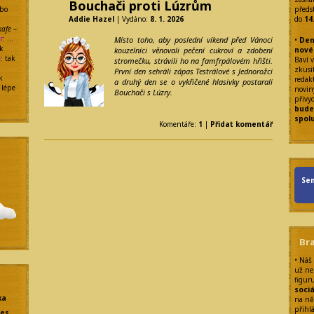
Bouchači proti Lúzrům
ebo
předs
Addie Hazel
| Vydáno:
8. 1. 2026
do
14
kafe
–
r
: …
Místo toho, aby poslední víkend před Vánoci
•
Den
k
kouzelníci věnovali pečení cukroví a zdobení
nové
e
: tak
Baví v
stromečku, strávili ho na famfrpálovém hřišti.
zkusit
První den sehráli zápas Testrálové s Jednorožci
k
redak
a druhý den se o vykřičené hlasivky postarali
 lépe
noviny
Bouchači s Lúzry.
přivy
bude
spol
Komentáře:
1
|
Přidat komentář
Sen
Br
• Náš
už ne
figur
sociá
ka
na ně
přihl
res