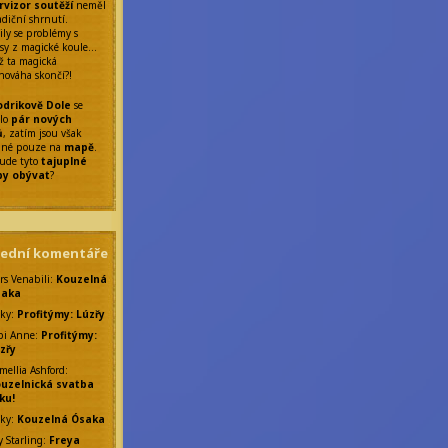
rvizor soutěží
neměl
adiční shrnutí.
ily se problémy s
sy z magické koule…
ž ta magická
nováha skončí?!
drikově Dole
se
ilo
pár nových
ů
, zatím jsou však
elné pouze na
mapě
.
ude tyto
tajuplné
by obývat
?
lední komentáře
rs Venabili
:
Kouzelná
saka
ky
:
Profitýmy: Lúzřy
bi Anne
:
Profitýmy:
zřy
mellia Ashford
:
uzelnická svatba
ku!
ky
:
Kouzelná Ósaka
y Starling
:
Freya