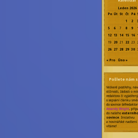
Kalendář
Leden 2026
Po
Út
St
Čt
Pá
1
2
5
6
7
8
9
12
13
14
15
16
19
20
21
22
23
26
27
28
29
30
« Pro
Úno »
Pošlete nám 
Veškeré postřehy, náv
stížnosti, žádosti o mí
redaktora či vyjádřen
o sepsání článku smě
do sovince šéfredakto
Amandy Wright
, pří
do našeho
externíh
sovince
. Iniciativu
a novinářské nadšení
vítáme!