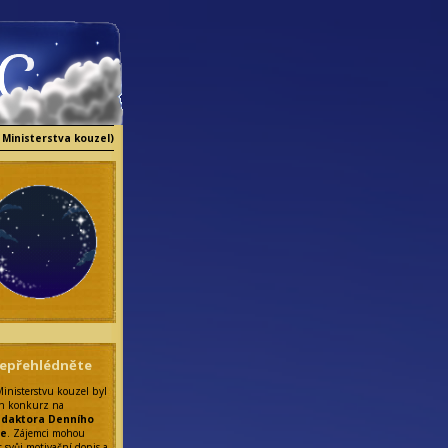
 Ministerstva kouzel)
epřehlédněte
Ministerstvu kouzel byl
n konkurz na
edaktora Denního
ce
. Zájemci mohou
t svůj motivační dopis a