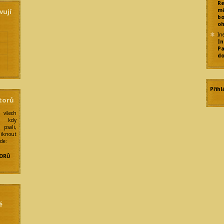
Re
mě
vují
bo
oh
In
In
Pa
do
e
Přihl
torů
 všech
y
í kdy
psali,
liknout
zde:
ORŮ
é