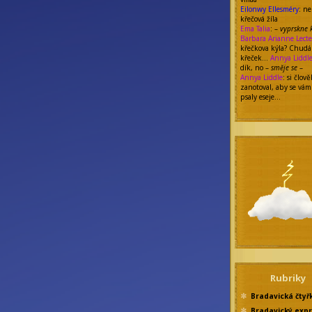
Eilonwy Ellesméry
: n
křečová žíla
Ema Talia
: –
vyprskne 
Barbara Arianne Lecte
křečkova kýla? Chudá
křeček…
Annya Liddl
dík, no –
směje se
–
Annya Liddle
: si člově
zanotoval, aby se vám
psaly eseje…
Rubriky
Bradavická čtyř
Bradavický exp