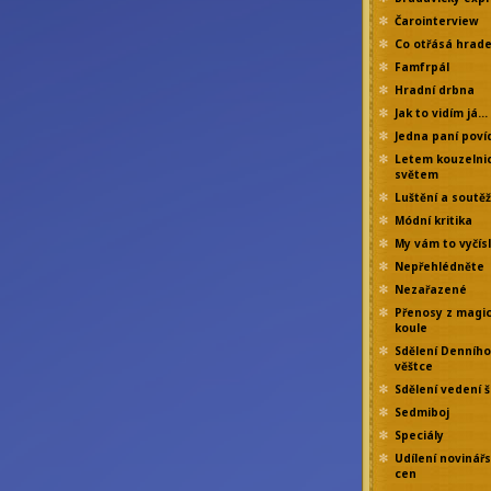
Čarointerview
Co otřásá hrad
Famfrpál
Hradní drbna
Jak to vidím já…
Jedna paní poví
Letem kouzelni
světem
Luštění a soutě
Módní kritika
My vám to vyčís
Nepřehlédněte
Nezařazené
Přenosy z magi
koule
Sdělení Denního
věštce
Sdělení vedení š
Sedmiboj
Speciály
Udílení novinář
cen