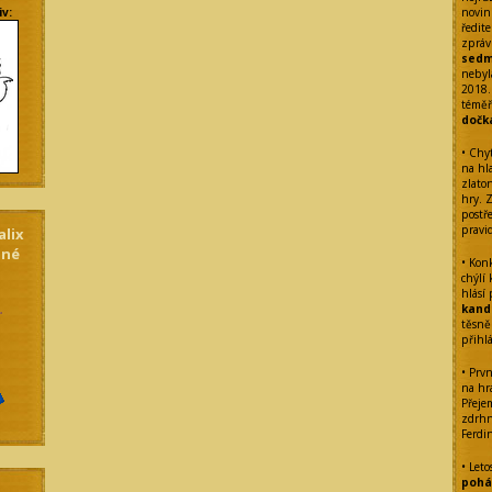
iv:
novin
ředite
zpráv
sedm
nebyl
2018.
témě
dočk
• Chy
na hl
zlato
hry. 
postř
pravi
alix
dné
• Kon
chýlí
hlásí
kand
těsně
přihl
• Prvn
na hra
Přeje
zdrhn
Ferdi
• Leto
pohár