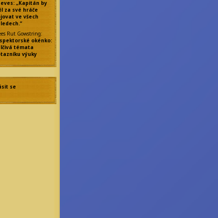
eves: „Kapitán by
l za své hráče
jovat ve všech
ledech.“
ees Rut Gowstring
:
spektorské okénko:
lčivá témata
tazníku výuky
ásit se