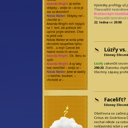
Amanda Wright
: Já mířím
Výsledky profiligy už
vždycky –
směje se
– co to je
Thessalští testrálov
zas za obvinění!
Bradavickým bludičk
Nikola Walker
: Vždycky ne! –
Thessalští testrálové
chechtá se
–
22. ledna
ve
20:00
.
Amanda Wright míří nejspíš
na 1. terč, ale potlouk letí
úplně jiným směrem. Chce
to ještě cvik.
Nikola Walker se ocitla před
obručemi soupeřova týmu.
Střílí… a míjí! Camrál letí
Lúzřy vs.
hodně mimo tři obruče.
Eilonwy Ellesm
Amanda Wright
: Ok. Beru to
zpět.
Lúzřy
zakončili sezon
Amanda Wright
: A vy taky
290:20
. Zlatonku chyti
moc nemíříte! –
směje se
–
Nikola Walker
: Jsme se sladily
Všechny zápasy profes
i v tomhle, koukám. –
chichotá se
–
Facelift?
Eilonwy Ellesm
Ošetřovna se začíná p
Cirkus do Godrikova D
nechal někde za sebo
nešťastníků ležet s ve