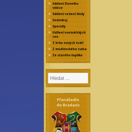
Sdělení Denního
věštce
Sdělení vedení školy
Sedmiboj
Speciály
Udílení novinářských
cen
Z brku nových tváří
Z mudlovského světa
Ze starého šuplíku
Přenášedlo
do Bradavic