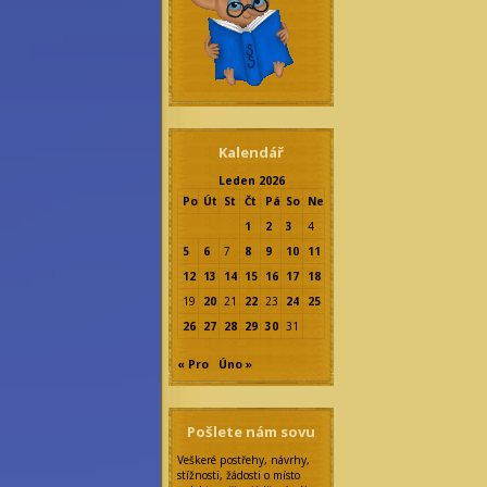
Kalendář
Leden 2026
Po
Út
St
Čt
Pá
So
Ne
1
2
3
4
5
6
7
8
9
10
11
12
13
14
15
16
17
18
19
20
21
22
23
24
25
26
27
28
29
30
31
« Pro
Úno »
Pošlete nám sovu
Veškeré postřehy, návrhy,
stížnosti, žádosti o místo