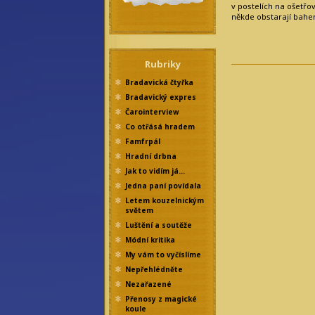
v postelích na ošetřo
někde obstarají bah
Rubriky
Bradavická čtyřka
Bradavický expres
Čarointerview
Co otřásá hradem
Famfrpál
Hradní drbna
Jak to vidím já…
Jedna paní povídala
Letem kouzelnickým
světem
Luštění a soutěže
Módní kritika
My vám to vyčíslíme
Nepřehlédněte
Nezařazené
Přenosy z magické
koule