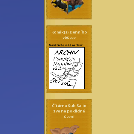
Komik(s) Denního
věštce
Navštivte náš archiv:
Čítárna Sub Salix
zve na poklidné
čtení