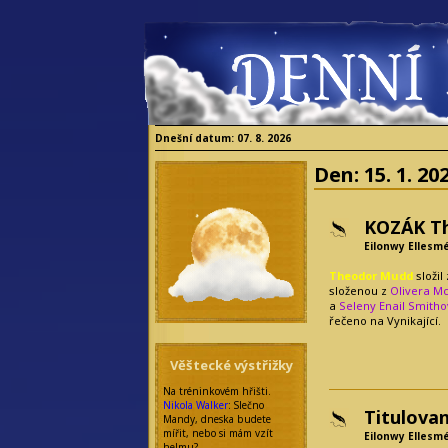
Dnešní datum: 07. 8. 2026
Den:
15. 1. 20
KOZÁK T
Eilonwy Ellesm
Theodor Mudd
složil
složenou z
Olivera Mc
a
Seleny Enail Smith
řečeno na Vynikající.
Věštecké výstřižky
Na tréninkovém hřišti.
Nikola Walker
: Slečno
Titulovan
Mandy, dneska budete
mířit, nebo si mám vzít
Eilonwy Ellesm
helmu?