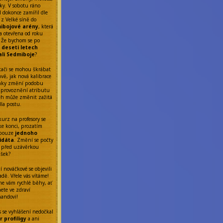
ky. V sobotu ráno
l dokonce zamířil dle
 z Velké síně do
ibojové arény
, která
a otevřena od roku
 Že bychom se po
ř
deseti letech
ali Sedmiboje
?
tači se mohou škrábat
avě, jak nová kalibrace
nky změní podobu
Zprovoznění atributu
eh může změnit zažitá
dla postu.
kurz na profesory se
 ke konci, prozatím
 pouze
jednoho
idáta
. Změní se počty
 před uzávěrkou
ášek?
í nováčkové se objevili
dě. Vřele vás vítáme!
me vám rychlé běhy, ať
ete ve zdraví
nandovi!
s se vyhlášení nedočkal
 profiligy
a ani