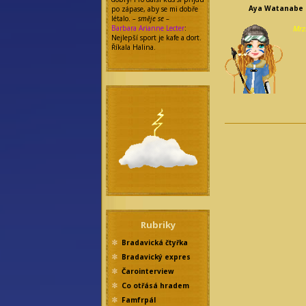
Aya Watanabe
po zápase, aby se mi dobře
létalo.
– směje se –
Mrz
Barbara Arianne Lecter
:
Nejlepší sport je kafe a dort.
Říkala Halina.
Rubriky
Bradavická čtyřka
Bradavický expres
Čarointerview
Co otřásá hradem
Famfrpál