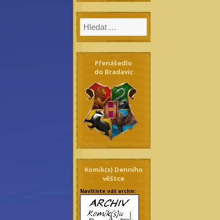
Přenášedlo
do Bradavic
Komik(s) Denního
věštce
Navštivte náš archiv: