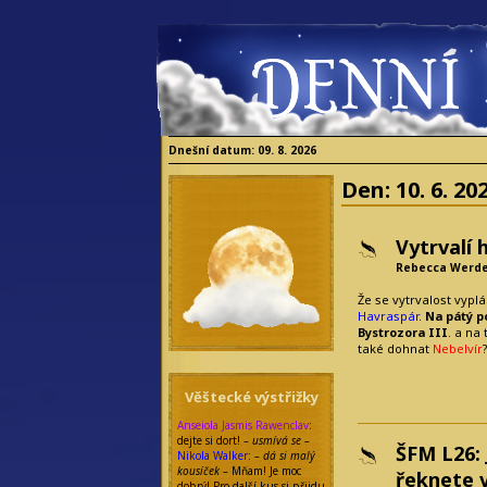
Dnešní datum: 09. 8. 2026
Den:
10. 6. 20
Vytrvalí 
Rebecca Werd
Že se vytrvalost vyplá
Havraspár
.
Na pátý p
Bystrozora III
. a na
také dohnat
Nebelvír
Věštecké výstřižky
Anseiola Jasmis Rawenclav
:
dejte si dort!
– usmívá se –
ŠFM L26: 
Nikola Walker
:
– dá si malý
kousíček –
Mňam! Je moc
řeknete 
dobrý! Pro další kus si přijdu