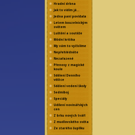
Hradní drbna
Jak to vidím já…
Jedna paní povídala
Letem kouzelnickým
světem
Luštění a soutěže
Módní kritika
My vám to vyčíslíme
Nepřehlédněte
Nezařazené
Přenosy z magické
koule
Sdělení Denního
věštce
Sdělení vedení školy
Sedmiboj
Speciály
Udílení novinářských
cen
Z brku nových tváří
Z mudlovského světa
Ze starého šuplíku