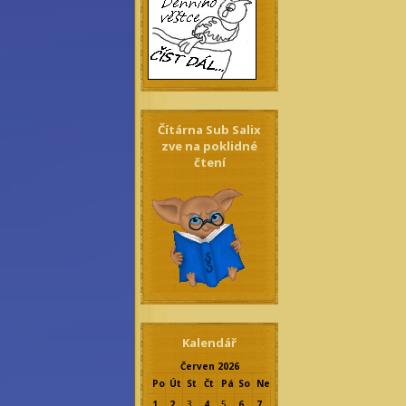
Čítárna Sub Salix
zve na poklidné
čtení
Kalendář
Červen 2026
Po
Út
St
Čt
Pá
So
Ne
1
2
3
4
5
6
7