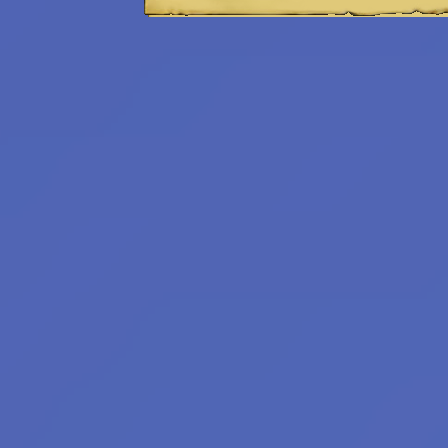
Emeritní
redaktoři:
Bilkis Blight
Filius Orionis
Niane z Libelusie
Blokaři:
kvalifikovaný
strojvedoucí
hradní drbna
vrchní šťoural
profesionální kecka
tichý pozorovatel