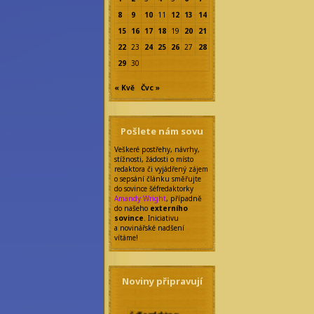
8
9
10
11
12
13
14
15
16
17
18
19
20
21
22
23
24
25
26
27
28
29
30
« Kvě
Čvc »
Pošlete nám sovu
Veškeré postřehy, návrhy,
stížnosti, žádosti o místo
redaktora či vyjádřený zájem
o sepsání článku směřujte
do sovince šéfredaktorky
Amandy Wright
, případně
do našeho
externího
sovince
. Iniciativu
a novinářské nadšení
vítáme!
Noviny připravují
Šéfredaktor: