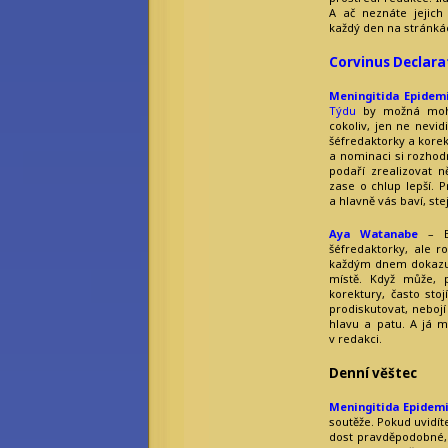
A ač neznáte jejich 
každý den na stránkác
Corvinus Declara
Meningitida Epidem
Týdu
by možná mohl
cokoliv, jen ne nevid
šéfredaktorky a korek
a nominaci si rozhodn
podaří zrealizovat n
zase o chlup lepší. P
a hlavně vás baví, ste
Aya Watanabe
– Bý
šéfredaktorky, ale 
každým dnem dokazuj
místě. Když může, 
korektury, často sto
prodiskutovat, neboj
hlavu a patu. A já m
v redakci.
Denní věštec
Meningitida Epidem
soutěže. Pokud uvidít
dost pravděpodobné,