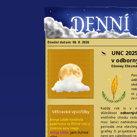
Dnešní datum: 06. 8. 2026
UNC 2025
v odborn
Eilonwy Ellesm
Por
údě
skv
red
se 
za 
Každý rok si v no
Věštecké výstřižky
důležitost
odbornýc
vnitřního chodu red
Annya Liddle navštívila
moc šancí nahlédno
kadeřnictví na Příčné ulici a
periodik zná všechn
změnila svou image.
grafiky či projektov
Annya Liddle
: jsem duhová
není jen záležitostí r
víílaa