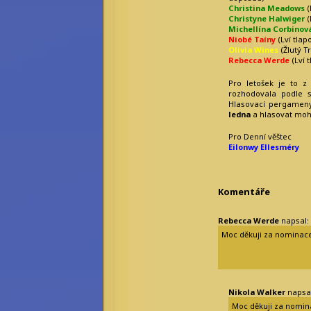
Christina Meadows
(
Christyne Halwiger
(
Michellína Corbinov
Niobé Taíny
(Lví tlap
Olivia Wines
(Žlutý T
Rebecca Werde
(Lví 
Pro letošek je to z
rozhodovala podle 
Hlasovací pergameny
ledna
a hlasovat mo
Pro Denní věštec
Eilonwy Ellesméry
Komentáře
Rebecca Werde
napsal:
Moc děkuji za nominace
Nikola Walker
napsal
Moc děkuji za nomin