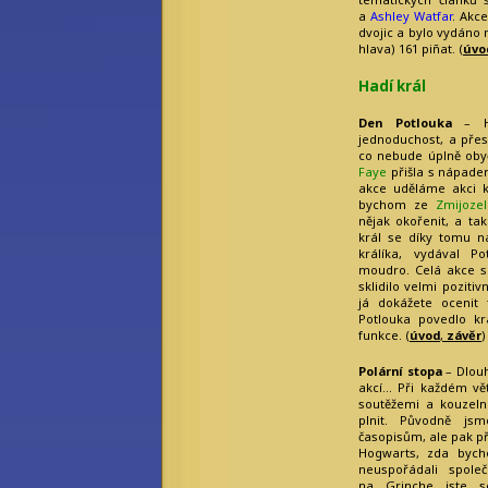
Leroy
a
Ashley Watfar
. Akc
Olivia Wines
Princess Star
dvojic a bylo vydáno 
Rebecca Werde
hlava) 161 piñat. (
úvo
Saiph Lacaille
a další...
Hadí král
Emeritní
redaktoři:
Den Potlouka
– H
jednoduchost, a pře
Bilkis Blight
co nebude úplně obyč
Filius Orionis
Faye
přišla s nápadem
Niane z Libelusie
akce uděláme akci ke
Blokaři:
bychom ze
Zmijozel
nějak okořenit, a ta
kvalifikovaný
král se díky tomu 
strojvedoucí
králíka, vydával P
hradní drbna
vrchní šťoural
moudro. Celá akce s
profesionální kecka
sklidilo velmi poziti
tichý pozorovatel
já dokážete ocenit
Potlouka povedlo kr
funkce. (
úvod
,
závěr
)
Polární stopa
– Dlouh
akcí… Při každém vě
soutěžemi a kouzelní
plnit. Původně jsm
časopisům, ale pak p
Hogwarts, zda bych
neuspořádali spol
na Grinche jste s