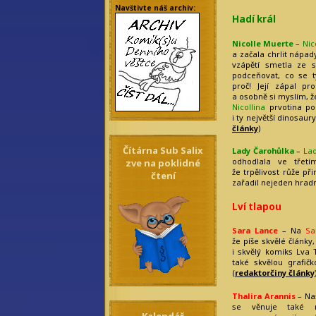
Navštivte náš archiv:
Hadí král
Nicolle Muerte
–
Nic
a začala chrlit nápa
vzápětí smetla ze 
podceňovat, co se t
proč! Její zápal pr
a osobně si myslím, ž
Nicollina
prvotina pop
i ty největší dinosaury
články
)
Čítárna Sub Salix
Lady Čarohůlka
–
La
odhodlala ve třetí
zve na poklidné
že trpělivost růže přin
čtení
zařadil nejeden hradn
Lví tlapou
Sara Lance
– Na
Sa
že píše skvělé články
i skvělý komiks Lva T
také skvělou grafičk
(
redaktorčiny články
Thalira Arannis
– Na
se věnuje také r