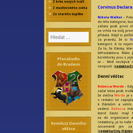
Z brku nových tváří
Corvinus Declara
Z mudlovského světa
Ze starého šuplíku
Nikola Walker
– Pok
do této kategorie, b
začala psát první m
se vrhla na svůj prvn
přidala. Když si pečli
za pravdu, že si
N
kategorii. A to nejen
Za to, že články, kt
šéfredaktora. Málo 
korektorky jsou s jej
Přenášedlo
se
– Mně nezbývá ne
do Bradavic
neopustí. (
redaktorči
Denní věštec
Rebecca Werde
– Kdy
začal letos psát, tro
že slečna
Werde
je s
v redakci se zapojil
k článkům a velmi 
vedení.
Rebecca
má v
které často mají 
se do organizace a
redaktory, je to naše 
Komik(s) Denního
(víceméně jen za
věštce
(
redaktorčiny články