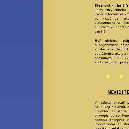
Březnová knižní šif
knižní šifry Žlutého
vydařil i technicky, k
byl každý den akt
Zúčastnilo se 31 lušti
16 účastníků obdržel
závěr
)
Hoř ohénku, pláp
a organizačně nejnár
s vlastním Discord
soutěžemi a úkoly a 
přesahoval 60. Zv
s interaktivními prvky 
NEVIDIT
V redakci pracují p
nekoukají z článků, a
Korektoři se starají
pravopisnou správnos
podobu časopisu č
Programátoři se star
prostředí redakce. Il