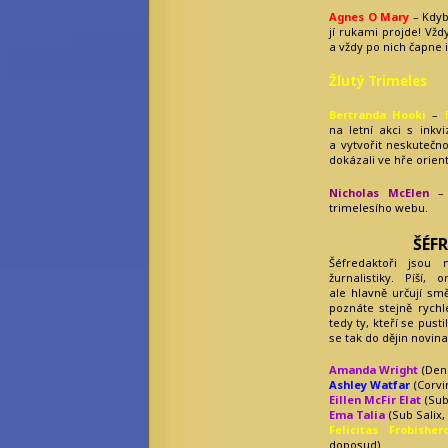
Agnes O Mary
– Kdyby
jí rukami projde! Vždy
a vždy po nich čapne 
Žlutý Trimeles
Bertranda Hooki
–
na letní akci s inkv
a vytvořit neskutečno
dokázali ve hře orient
Nicholas McElen
– 
trimelesího webu.
ŠÉF
Šéfredaktoři jsou
žurnalistiky. Píší, o
ale hlavně určují smě
poznáte stejně rychl
tedy ty, kteří se pust
se tak do dějin novina
Amanda Wright
(Denn
Ashley Watfar
(Corvin
Eillen McFir Elat
(Sub
Ema Talia
(Sub Salix,
Felicitas Frobisher
doposud)