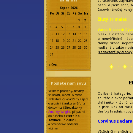
Kalendář
zpracované, zajímavé 
psaní a jsem ráda, ž
Srpen 2026
časově náročný kolejní
Po
Út
St
Čt
Pá
So
Ne
Žlutý Trimeles
1
2
3
4
5
6
7
8
9
Varda Elisabeth Rýv
10
11
12
13
14
15
16
blesk z čistého nebe
a neuvěřitelné nápa
17
18
19
20
21
22
23
články skoro nepot
nadšená z takto novi
24
25
26
27
28
29
30
(
redaktorčiny články
31
« Čvc
P
Pošlete nám sovu
Veškeré postřehy, návrhy,
Oblíbená kategorie, 
stížnosti, žádosti o místo
soutěže a akce pořád
redaktora či vyjádřený zájem
dní i několik týdnů. 
o sepsání článku směřujte
je jisté. Rok od roku
do sovince šéfredaktorky
desítky hradních obyv
Amandy Wright
, případně
do našeho
externího
sovince
. Iniciativu
Corvinus Declara
a novinářské nadšení
vítáme!
Větších či menších p