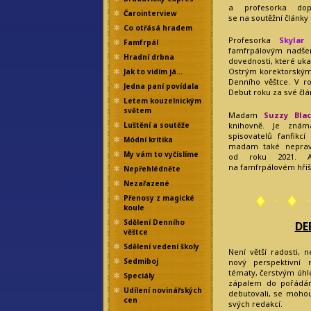
a profesorka dop
Čarointerview
se na soutěžní články 
Co otřásá hradem
Profesorka
Skylar
Famfrpál
famfrpálovým nadše
Hradní drbna
dovednosti, které uka
Ostrým korektorským
Jak to vidím já…
Denního věštce. V ro
Jedna paní povídala
Debut roku za své člán
Letem kouzelnickým
světem
Madam
Suzzy Bla
knihovně. Je znám
Luštění a soutěže
spisovatelů fanfikcí
Módní kritika
madam také nepravi
My vám to vyčíslíme
od roku 2021. Ak
na famfrpálovém hřišt
Nepřehlédněte
Nezařazené
Přenosy z magické
koule
Sdělení Denního
DE
věštce
Sdělení vedení školy
Není větší radosti, 
Sedmiboj
nový perspektivní 
tématy, čerstvým úhl
Speciály
zápalem do pořádání
Udílení novinářských
debutovali, se moh
cen
svých redakcí.