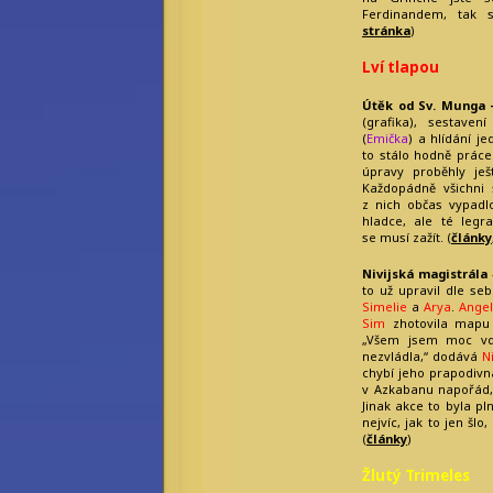
Ferdinandem, tak s
stránka
)
Lví tlapou
Útěk od Sv. Munga
(grafika), sestaven
(
Emička
) a hlídání je
to stálo hodně práce 
úpravy proběhly ješt
Každopádně všichni s
z nich občas vypadlo
hladce, ale té legr
se musí zažít. (
články
Nivijská magistrála
to už upravil dle se
Simelie
a
Arya
.
Angel
Sim
zhotovila map
„Všem jsem moc vd
nezvládla,“ dodává
N
chybí jeho prapodivn
v Azkabanu napořád,
Jinak akce to byla pln
nejvíc, jak to jen š
(
články
)
Žlutý Trimeles