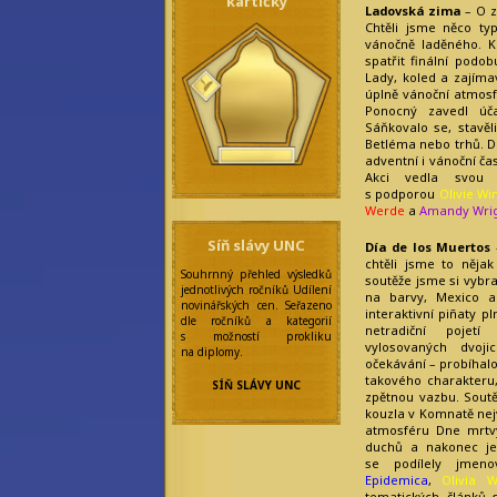
kartičky
Epidemica
Ladovská zima
– O 
Mia Broccoli
Chtěli jsme něco typ
Olivia Wines
vánočně laděného. 
Saiph Lacaille
spatřit finální podob
Skylar Blair
Lady, koled a zajíma
Anderson
úplně vánoční atmosfé
Ilustrátoři
Ponocný zavedl úč
a grafici:
Sáňkovalo se, stavěli
Betléma nebo trhů. D
Alf Wolfmoon
adventní i vánoční ča
Ivy Emersonová
Akci vedla svou
Rebecca Werde
s podporou
Olivie Wi
Simelie Mallorny
Werde
a
Amandy Wri
Redakce:
Síň slávy UNC
Día de los Muertos
Addie Hazel
chtěli jsme to něja
Arya Arcus
Souhrnný přehled výsledků
soutěže jsme si vybra
Amanda Wright
jednotlivých ročníků Udílení
Arietty Liella
na barvy, Mexico a
novinářských cen. Seřazeno
Minette
interaktivní piñaty p
dle ročníků a kategorií
Ashley Watfar
netradiční pojet
s možností prokliku
Aya Watanabe
vylosovaných dvoji
na diplomy.
Eilonwy Ellesméry
očekávání – probíhalo
Enola Gatito
takového charakteru,
SÍŇ SLÁVY UNC
Faye Sages
zpětnou vazbu. Soutě
Felicitas
kouzla v Komnatě nej
Frobisherová
atmosféru Dne mrtvý
Maya Prinz
duchů a nakonec je
Meningitida
se podílely jmen
Epidemica
Epidemica
,
Olivia W
Nicolette Marique
tematických článků 