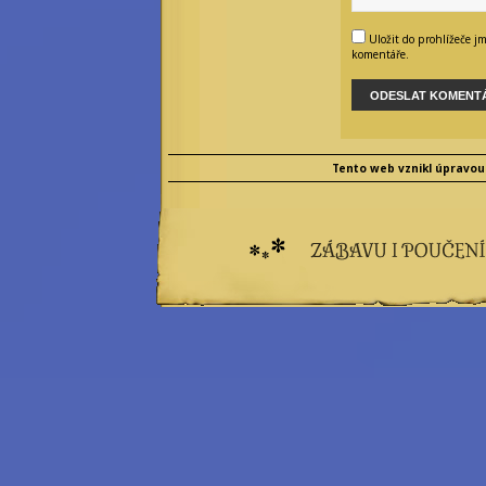
Uložit do prohlížeče j
komentáře.
Tento web vznikl úpravou