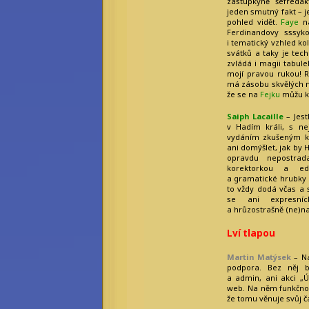
zástupkyně šéfredak
jeden smutný fakt – je
pohled vidět.
Faye
ná
Ferdinandovy sssyk
i tematický vzhled ko
svátků a taky je tec
zvládá i magii tabul
mojí pravou rukou! 
má zásobu skvělých ná
že se na
Fejku
můžu kd
Saiph Lacaille
– Jestl
v Hadím králi, s ne
vydáním zkušeným 
ani domýšlet, jak by 
opravdu nepostrad
korektorkou a edi
a gramatické hrubky 
to vždy dodá včas a s
se ani expresníc
a hrůzostrašně (ne)n
Lví tlapou
Martin Matýsek
– Ná
podpora. Bez něj 
a admin, ani akci „Ú
web. Na něm funkčno
že tomu věnuje svůj č