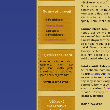
několikero. A musím
Nominovala jsem si
ostatních, ať už ml
Noviny připravují
komiksech, HaVraní m
Šéfredaktor:
Všechny tu byli prot
splnily. Těmi, které 
Amanda Wright
Zástupce
Farmář hledá ženu!
šéfredaktora:
nebyl, asi by mě 
se alespoň hodně divil
Nicolette Marique
s nešťastným farmáře
Leroy
Rebecca Werde
se ji najít. Hledal ji
našel. Mnoho z vás s
Správkyně
Tvůrkyní celého proj
bloků:
Rejstřík redaktorů
si s ním poradila s 
Eilonwy Ellesméry
sobě vlastní. (
úvod
,
z
Abecední seřazení všech
Zakladatelka:
redaktorů, kteří kdy
Letní soutěž: Želva
pro Denní věštec psali,
Anseiola Jasmis
se rozhodla nominova
s možností si rozkliknout
Rawenclav
na hrb
Charlie Ann W
jejich profil, najdete zde:
ze svého talentu a ne
Korektoři:
nějaké ty šedivé vlasy
SEZNAM REDAKTORŮ
Amarantha
dobrodružstvím a vy j
Nocturne
aby ho slečna
Arie
Felicitas
mnohé nástrahy se d
Frobisherová
(
článek
,
stránka
)
Maraike Auri
Věštecké
Nordahl
Denní věštec
Maya Prinz
sběratelské
Meningitida