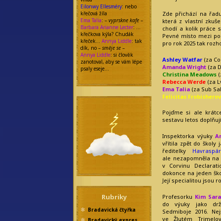
Eilonwy Ellesméry
: nebo
křečová žíla
Zde přichází na řad
Ema Talia
: –
vyprskne kafe
–
která z vlastní zkuše
Barbara Arianne Lecter
: …
chodí a kolik práce 
křečkova kýla? Chudák
Pevné místo mezi por
křeček…
Annya Liddle
: tak
pro rok 2025 tak rozho
dík, no –
směje se
–
Annya Liddle
: si člověk
Ashley Watfar
(za Co
zanotoval, aby se vám lépe
Amanda Wright
(za D
psaly eseje…
Christina Meadows
(
Rebecca Werde
(za L
Ema Talia
(za Sub Sal
Felicitas Frobishero
Pojďme si ale krátce
sestavu letos doplňují
Inspektorka výuky
Ar
vřítila zpět do školy
ředitelky
Havraspá
ale nezapomněla na s
v Corvinu Declarati
dokonce na jeden škol
Její specialitou jsou
Rubriky
Profesorku
Kim Sar
do výuky jako drži
Bradavická čtyřka
Sedmiboje 2016. Ne
ve Žlutém Trimelo
Bradavický expres