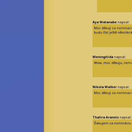
Aya Watanabe
napsal:
Moc děkuji za nominaci, 
budu číst ještě několikrá
Meningitida
napsal:
Wow, moc děkuju, nem
Nikola Walker
napsal:
Moc děkuji za nominaci
Thalira Arannis
napsal:
Ďakujem za nomináciu a