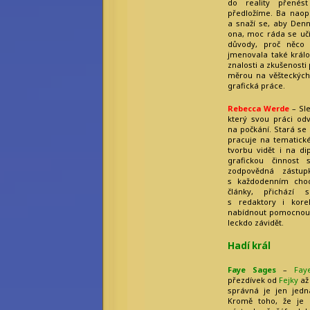
do reality přenést
předložíme. Ba naop
a snaží se, aby Denn
ona, moc ráda se učí
důvody, proč něco 
jmenovala také král
znalosti a zkušenosti
měrou na věšteckých 
grafická práce.
Rebecca Werde
– Sl
který svou práci od
na počkání. Stará se
pracuje na tematick
tvorbu vidět i na d
grafickou činnost
zodpovědná zástup
s každodenním chod
články, přichází 
s redaktory i kore
nabídnout pomocnou r
leckdo závidět.
Hadí král
Faye Sages
–
Fay
přezdívek od
Fejky
až
správná je jen jed
Kromě toho, že je 