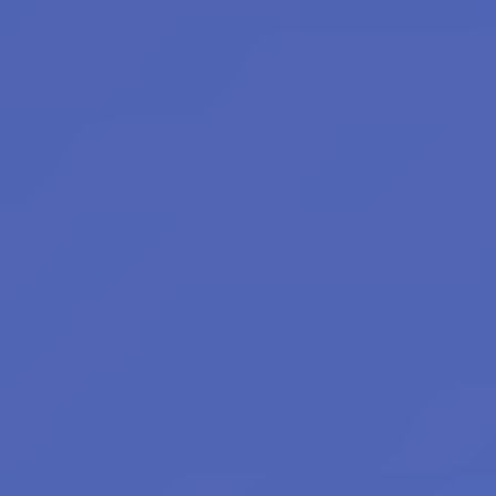
redaktoři:
Bilkis Blight
Filius Orionis
Niane z Libelusie
Blokaři:
kvalifikovaný
strojvedoucí
hradní drbna
vrchní šťoural
profesionální kecka
tichý pozorovatel