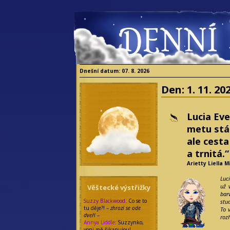
Dnešní datum: 07. 8. 2026
Den:
1. 11. 20
Lucia Ev
metu stá
ale cesta
a trnitá.“
Arietty Liella 
Luc
už 
Věštecké výstřižky
bar
Suzzy Blackwood
: Co se to
stu
tu děje?! –
zhrozí se ode
To 
dveří
–
roz
Annya Liddle
: Suzzynko,
voni mě šikanujou!