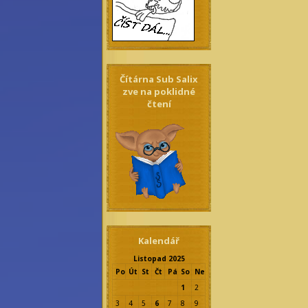
Čítárna Sub Salix
zve na poklidné
čtení
Kalendář
Listopad 2025
Po
Út
St
Čt
Pá
So
Ne
1
2
3
4
5
6
7
8
9