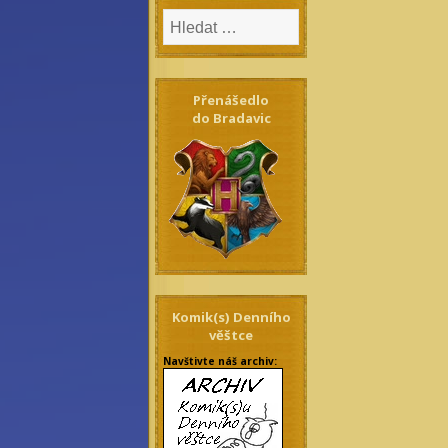
Přenášedlo
do Bradavic
Komik(s) Denního
věštce
Navštivte náš archiv: