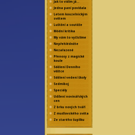
Jak to vidím já…
Jedna paní povídala
Letem kouzelnickým
světem
Luštění a soutěže
Módní kritika
My vám to vyčíslíme
Nepřehlédněte
Nezařazené
Přenosy z magické
koule
Sdělení Denního
věštce
Sdělení vedení školy
Sedmiboj
Speciály
Udílení novinářských
cen
Z brku nových tváří
Z mudlovského světa
Ze starého šuplíku