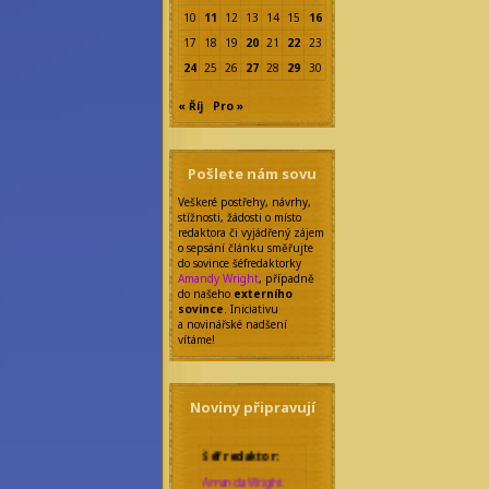
10
11
12
13
14
15
16
17
18
19
20
21
22
23
24
25
26
27
28
29
30
« Říj
Pro »
Pošlete nám sovu
Veškeré postřehy, návrhy,
stížnosti, žádosti o místo
redaktora či vyjádřený zájem
o sepsání článku směřujte
do sovince šéfredaktorky
Amandy Wright
, případně
do našeho
externího
sovince
. Iniciativu
a novinářské nadšení
vítáme!
Noviny připravují
Šéfredaktor:
Amanda Wright