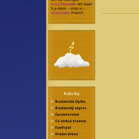
Suzzy Blackwood
: Ach taaak!
To je dobře. –
směje se
–
Annya Liddle
: Prosim?!
Rubriky
Bradavická čtyřka
Bradavický expres
Čarointerview
Co otřásá hradem
Famfrpál
Hradní drbna