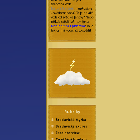
svědcená voda.
Martin Matýsek
:
– nakoukne
–
svědcená voda? To je nějaká
voda od svědků Jehovy? Nebo
někde svědčila?
– směje se –
Meningitida Epidemica
: To je
tak cenná voda, až to svědí!
Rubriky
Bradavická čtyřka
Bradavický expres
Čarointerview
Co otřásá hradem