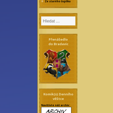
Ze starého šuplíku
Přenášedlo
do Bradavic
Komik(s) Denního
věštce
Navštivte náš archiv: