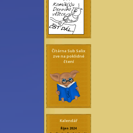
Čítárna Sub Salix
zve na poklidné
čtení
Kalendář
Říjen 2024