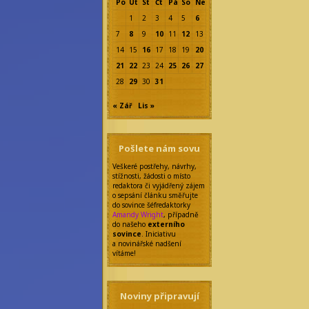
Po
Út
St
Čt
Pá
So
Ne
1
2
3
4
5
6
7
8
9
10
11
12
13
14
15
16
17
18
19
20
21
22
23
24
25
26
27
28
29
30
31
« Zář
Lis »
Pošlete nám sovu
Veškeré postřehy, návrhy,
stížnosti, žádosti o místo
redaktora či vyjádřený zájem
o sepsání článku směřujte
do sovince šéfredaktorky
Amandy Wright
, případně
do našeho
externího
sovince
. Iniciativu
a novinářské nadšení
vítáme!
Noviny připravují