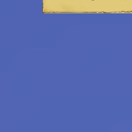
Saiph Lacaille
a další...
Emeritní
redaktoři:
Bilkis Blight
Filius Orionis
Niane z Libelusie
Blokaři:
kvalifikovaný
strojvedoucí
hradní drbna
vrchní šťoural
profesionální kecka
tichý pozorovatel