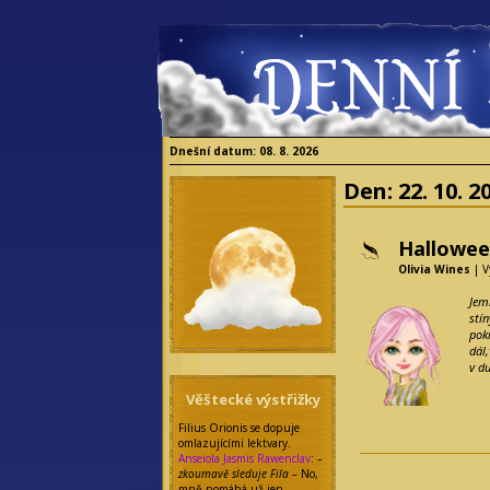
Dnešní datum: 08. 8. 2026
Den:
22. 10. 2
Hallowee
Olivia Wines
| V
Jem
stí
pok
dál
v d
Věštecké výstřižky
Filius Orionis se dopuje
omlazujícími lektvary.
Anseiola Jasmis Rawenclav
:
–
zkoumavě sleduje Fila –
No,
mně pomáhá už jen