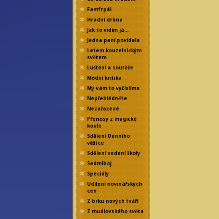
Famfrpál
Hradní drbna
Jak to vidím já…
Jedna paní povídala
Letem kouzelnickým
světem
Luštění a soutěže
Módní kritika
My vám to vyčíslíme
Nepřehlédněte
Nezařazené
Přenosy z magické
koule
Sdělení Denního
věštce
Sdělení vedení školy
Sedmiboj
Speciály
Udílení novinářských
cen
Z brku nových tváří
Z mudlovského světa