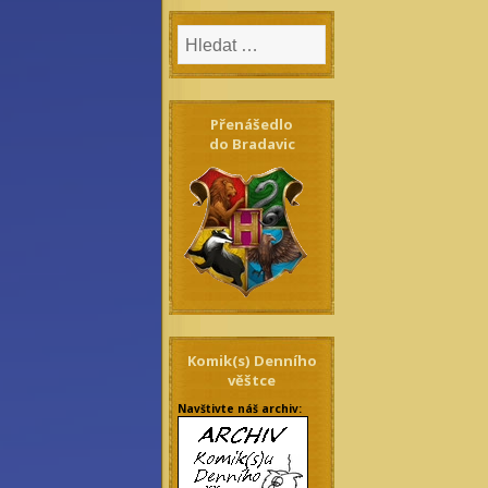
Přenášedlo
do Bradavic
Komik(s) Denního
věštce
Navštivte náš archiv: