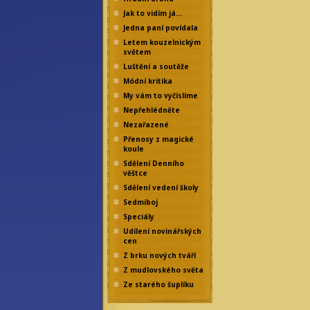
Jak to vidím já…
Jedna paní povídala
Letem kouzelnickým
světem
Luštění a soutěže
Módní kritika
My vám to vyčíslíme
Nepřehlédněte
Nezařazené
Přenosy z magické
koule
Sdělení Denního
věštce
Sdělení vedení školy
Sedmiboj
Speciály
Udílení novinářských
cen
Z brku nových tváří
Z mudlovského světa
Ze starého šuplíku