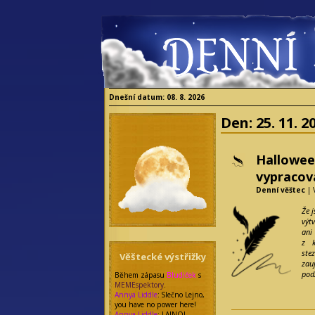
Dnešní datum: 08. 8. 2026
Den:
25. 11. 2
Hallowee
vypracov
Denní věštec
| 
Že 
výt
ani
z k
ste
Věštecké výstřižky
zau
pod
Během zápasu
Bludiček
s
MEMEspektory
.
Annya Liddle
: Slečno Lejno,
you have no power here!
Annya Liddle
: LAJNO!