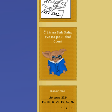
Čítárna Sub Salix
zve na poklidné
čtení
Kalendář
Listopad 2024
Po
Út
St
Čt
Pá
So
Ne
1
2
3