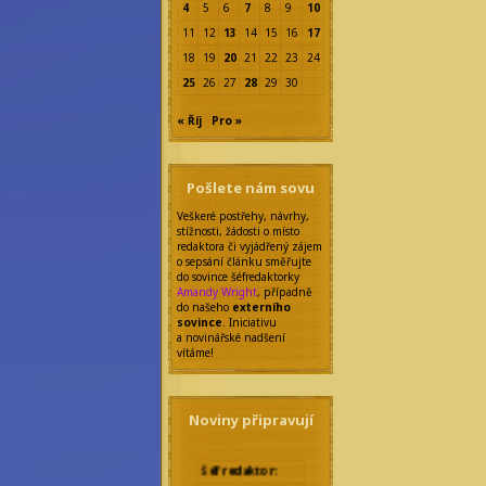
4
5
6
7
8
9
10
11
12
13
14
15
16
17
18
19
20
21
22
23
24
25
26
27
28
29
30
« Říj
Pro »
Pošlete nám sovu
Veškeré postřehy, návrhy,
stížnosti, žádosti o místo
redaktora či vyjádřený zájem
o sepsání článku směřujte
do sovince šéfredaktorky
Amandy Wright
, případně
do našeho
externího
sovince
. Iniciativu
a novinářské nadšení
vítáme!
Noviny připravují
Šéfredaktor: