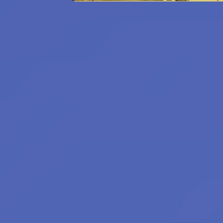
Emeritní
redaktoři:
Bilkis Blight
Filius Orionis
Niane z Libelusie
Blokaři:
kvalifikovaný
strojvedoucí
hradní drbna
vrchní šťoural
profesionální kecka
tichý pozorovatel