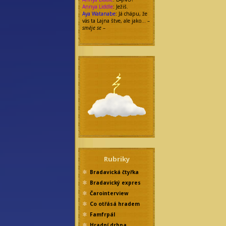
Annya Liddle
: Ježiš.
Aya Watanabe
: Já chápu, že
vás ta Lajna štve, ale jako… –
směje se
–
Rubriky
Bradavická čtyřka
Bradavický expres
Čarointerview
Co otřásá hradem
Famfrpál
Hradní drbna