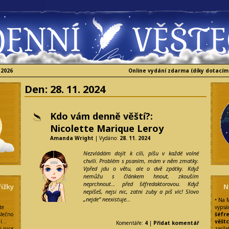
 2026
Online vydání zdarma (díky dotacím
Den:
28. 11. 2024
Kdo vám denně věští?:
Nicolette Marique Leroy
Amanda Wright
| Vydáno:
28. 11. 2024
Nezvládám dojít k cíli, píšu v každé volné
chvíli. Problém s psaním, mám v něm zmatky.
Vpřed jdu o větu, ale o dvě zpátky. Když
nemůžu s článkem hnout, zkouším
neprchnout… před šéfredaktorovou. Když
ižky
N
nepíšeš, nejsi nic, zatni zuby a piš víc! Slovo
„nejde“ neexistuje…
• Na 
te
vypsá
slečno
šéfr
ní…
věšt
Komentáře:
4
|
Přidat komentář
si ruce
zasíla