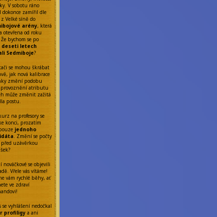
ky. V sobotu ráno
l dokonce zamířil dle
 z Velké síně do
ibojové arény
, která
a otevřena od roku
 Že bychom se po
ř
deseti letech
ali Sedmiboje
?
tači se mohou škrábat
avě, jak nová kalibrace
nky změní podobu
Zprovoznění atributu
eh může změnit zažitá
dla postu.
kurz na profesory se
 ke konci, prozatím
 pouze
jednoho
idáta
. Změní se počty
 před uzávěrkou
ášek?
í nováčkové se objevili
dě. Vřele vás vítáme!
me vám rychlé běhy, ať
ete ve zdraví
nandovi!
s se vyhlášení nedočkal
 profiligy
a ani