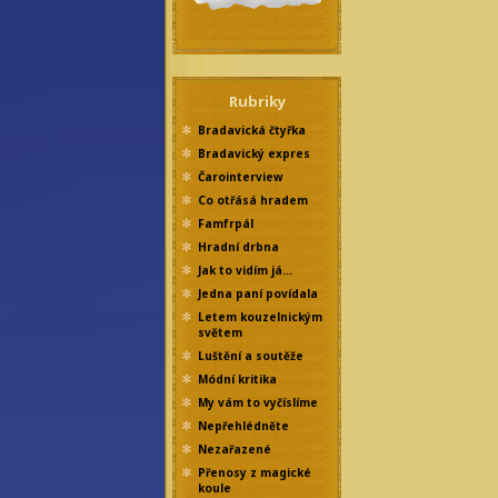
Rubriky
Bradavická čtyřka
Bradavický expres
Čarointerview
Co otřásá hradem
Famfrpál
Hradní drbna
Jak to vidím já…
Jedna paní povídala
Letem kouzelnickým
světem
Luštění a soutěže
Módní kritika
My vám to vyčíslíme
Nepřehlédněte
Nezařazené
Přenosy z magické
koule