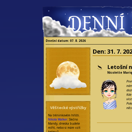
Dnešní datum: 07. 8. 2026
Den:
31. 7. 20
Letošní n
Nicolette Mari
Prv
námi
doz
Kde
víc
Pok
Věštecké výstřižky
něco
Na tréninkovém hřišti.
Nikola Walker
: Slečno
Mandy, dneska budete
mířit, nebo si mám vzít
helmu?