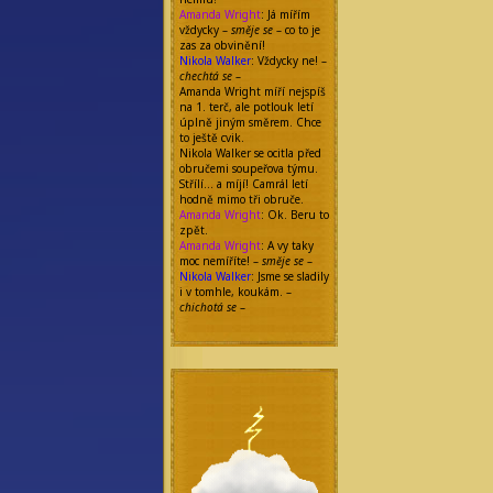
Amanda Wright
: Já mířím
vždycky –
směje se
– co to je
zas za obvinění!
Nikola Walker
: Vždycky ne! –
chechtá se
–
Amanda Wright míří nejspíš
na 1. terč, ale potlouk letí
úplně jiným směrem. Chce
to ještě cvik.
Nikola Walker se ocitla před
obručemi soupeřova týmu.
Střílí… a míjí! Camrál letí
hodně mimo tři obruče.
Amanda Wright
: Ok. Beru to
zpět.
Amanda Wright
: A vy taky
moc nemíříte! –
směje se
–
Nikola Walker
: Jsme se sladily
i v tomhle, koukám. –
chichotá se
–