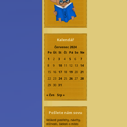
Kalendář
Červenec 2024
Po
Út
St
Čt
Pá
So
Ne
1
2
3
4
5
6
7
8
9
10
11
12
13
14
15
16
17
18
19
20
21
22
23
24
25
26
27
28
29
30
31
« Čvn
Srp »
Pošlete nám sovu
Veškeré postřehy, návrhy,
stížnosti, žádosti o místo