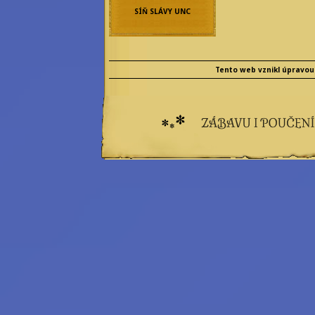
Eilonwy Ellesméry
SÍŇ SLÁVY UNC
Enola Gatito
Faye Sages
Felicitas
Frobisherová
Maya Prinz
Meningitida
Tento web vznikl úpravou
Epidemica
Nicolette Marique
Leroy
Olivia Wines
Princess Star
Rebecca Werde
Saiph Lacaille
a další...
Emeritní
redaktoři:
Bilkis Blight
Filius Orionis
Niane z Libelusie
Blokaři:
kvalifikovaný
strojvedoucí
hradní drbna
vrchní šťoural
profesionální kecka
tichý pozorovatel