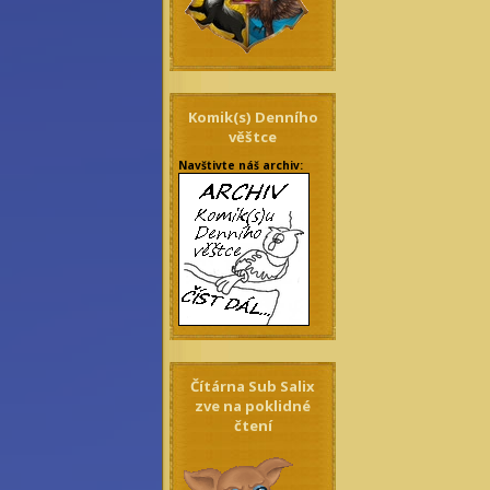
Komik(s) Denního
věštce
Navštivte náš archiv:
Čítárna Sub Salix
zve na poklidné
čtení