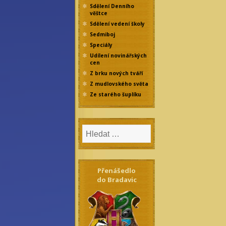
Sdělení Denního
věštce
Sdělení vedení školy
Sedmiboj
Speciály
Udílení novinářských
cen
Z brku nových tváří
Z mudlovského světa
Ze starého šuplíku
Přenášedlo
do Bradavic