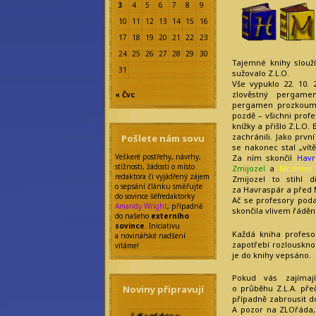
3
4
5
6
7
8
9
10
11
12
13
14
15
16
17
18
19
20
21
22
23
24
25
26
27
28
29
30
Tajemné knihy slouž
31
sužovalo Z.L.O.
Vše vypuklo 22. 10. 
zlověstný pergamen
« Čvc
pergamen prozkouma
pozdě – všichni prof
knížky a přišlo Z.L.O
zachránili. Jako prvn
Pošlete nám sovu
se nakonec stal „vít
Veškeré postřehy, návrhy,
Za ním skončil
Havr
stížnosti, žádosti o místo
Zmijozel
a
Mrzimor
redaktora či vyjádřený zájem
Zmijozel to stihl 
o sepsání článku směřujte
za Havraspár a před 
do sovince šéfredaktorky
Ač se profesory poda
Amandy Wright
, případně
skončila vlivem řáděn
do našeho
externího
sovince
. Iniciativu
Každá kniha profeso
a novinářské nadšení
zapotřebí rozlouskno
vítáme!
je do knihy vepsáno.
Pokud vás zajímají
Noviny připravují
o průběhu Z.L.A. přeč
případně zabrousit d
Šéfredaktor:
A pozor na ZLOřáda, 