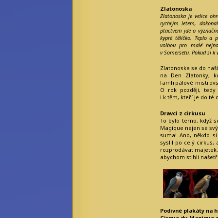
Emeritní
Zlatonoska
redaktoři:
Zlatonoska je velice o
rychlým letem, dokona
Bilkis Blight
ptactvem jde o význačno
Filius Orionis
kypré tělíčko. Teplo a
Niane z Libelusie
volbou pro malé hejno
Blokaři:
v Somersetu. Pokud si k v
kvalifikovaný
Zlatonoska se do naši
strojvedoucí
na Den Zlatonky, k
hradní drbna
vrchní šťoural
famfrpálové mistrovst
profesionální kecka
O rok později, tedy
tichý pozorovatel
i k těm, kteří je do té 
Dravci z cirkusu
To bylo terno, když s
Magique nejen se svým
suma! Ano, někdo si
syslil po celý cirkus,
rozprodávat majetek. 
abychom stihli našetři
Podivné plakáty na 
Cirque du Magique o