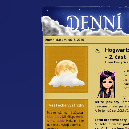
Dnešní datum: 06. 8. 2026
Hogwarts
– 2. část
Lilien Emity Wa
V p
na 
na 
nav
nem
V 
letité poklady
jsme 
Věštecké výstřižky
vzácnosti, ale ještě
A že je nač se těšit! V
Po více než hodině zápasu
Bludiček
a
MEMEspektorů
.
Letní kreativní sety
Annya Liddle
: Hele, mně se
Můžete je nalézt po
na noťasu vybíjí baterka. –
set č. 2
, navrženy
We
směje se
–