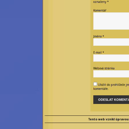
označeny
*
Komentář
Jméno
*
E-mail
*
Webová stránka
Uložit do prohlížeče j
komentáře.
Tento web vznikl úpravou