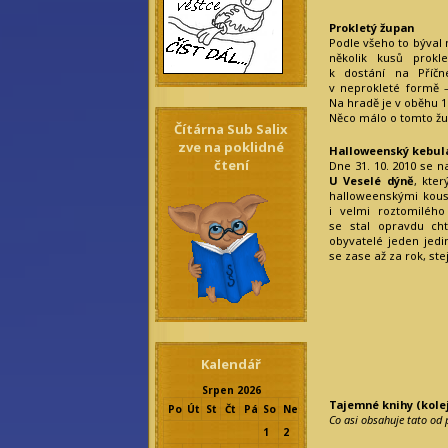
Prokletý župan
Podle všeho to býval 
několik kusů prok
k dostání na Příčn
v neprokleté formě –
Na hradě je v oběhu 1
Něco málo o tomto žu
Čítárna Sub Salix
zve na poklidné
Halloweenský kebul
čtení
Dne 31. 10. 2010 se n
U Veselé dýně
, kter
halloweenskými kous
i velmi roztomiléh
se stal opravdu ch
obyvatelé jeden jedi
se zase až za rok, stej
Kalendář
Srpen 2026
Tajemné knihy (kole
Po
Út
St
Čt
Pá
So
Ne
Co asi obsahuje tato od 
1
2