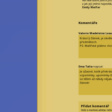
Má ráda dobré jídlo a pit
a jak její jméno napovídá, 
Emity Watfar
Komentáře
Valerie Madeleine Lea
Krásn´ý článek, je skvě
předmětech.
PS: Malířské plátno chci
Ema Talia
napsal:
Je úžasné, kolik překrá
vzpomínky, upomínky či
se těším až někdy něja
článek!
Přidat komentář
Vaše e-mailová adresa neb