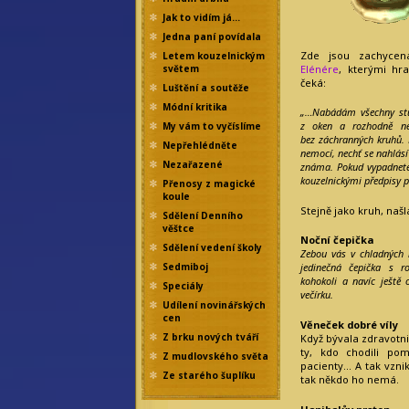
Jak to vidím já…
Jedna paní povídala
Zde jsou zachycen
Letem kouzelnickým
Elénére
, kterými hr
světem
čeká:
Luštění a soutěže
Módní kritika
„…Nabádám všechny stu
z oken a rozhodně ne
My vám to vyčíslíme
bez záchranných kruhů.
Nepřehlédněte
nemocí, nechť se nahlásí
Nezařazené
známa. Pokud vypadnete
kouzelnickými předpisy p
Přenosy z magické
koule
Stejně jako kruh, našl
Sdělení Denního
věštce
Noční čepička
Sdělení vedení školy
Zebou vás v chladných 
Sedmiboj
jedinečná čepička s r
kohokoli a navíc ještě
Speciály
večírku.
Udílení novinářských
cen
Věneček dobré víly
Z brku nových tváří
Když bývala zdravotni
ty, kdo chodili po
Z mudlovského světa
pacienty… A tak vzni
Ze starého šuplíku
tak někdo ho nemá.