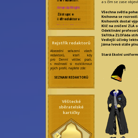
a s čím se zase objeví
Amanda Wright
Zástupce
Všechna světla poha
šéfredaktora:
Knihovna se rozrostl
Knihovník dostal výp
Nicolette Marique
Klíč na zničení ZLA 
Leroy
Odeklínání profesor
Rebecca Werde
Skřítka ZLOřáda stih
Správkyně
Vedlejší účinky lek
bloků:
Rejstřík redaktorů
Jáma lvová stále pln
Eilonwy Ellesméry
Abecední seřazení všech
Stará školní unifor
redaktorů, kteří kdy
Zakladatelka:
pro Denní věštec psali,
Anseiola Jasmis
s možností si rozkliknout
Rawenclav
jejich profil, najdete zde:
Korektoři:
SEZNAM REDAKTORŮ
Amarantha
Nocturne
Felicitas
Frobisherová
Maraike Auri
Věštecké
Nordahl
sběratelské
Maya Prinz
Meningitida
kartičky
Epidemica
Mia Broccoli
Olivia Wines
Saiph Lacaille
Skylar Blair
Anderson