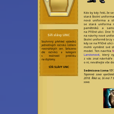
Ilustrátoři
a grafici:
Kdo by kdy řekl, že s
Alf Wolfmoon
stará školní uniforma
Ivy Emersonová
nová uniforma a s
Rebecca Werde
se stará uniforma 
Simelie Mallorny
pamětníků a samo
Redakce:
na Příčné ulici. Dne 1
Síň slávy UNC
na návrhy nové uniform
Addie Hazel
školní uniformě brzy 
Arya Arcus
Souhrnný přehled výsledků
kdy se na Příčné ulici
Amanda Wright
jednotlivých ročníků Udílení
mohli vyměnit své s
Arietty Liella
novinářských cen. Seřazeno
model. Ten navrhla
N
Minette
dle ročníků a kategorií
Larstonové
, který v
Ashley Watfar
s možností prokliku
z vás znal návrháře 
Aya Watanabe
na diplomy.
o ní, neváhejte vše d
Eilonwy Ellesméry
Enola Gatito
SÍŇ SLÁVY UNC
Faye Sages
Sedmisova (cena 17-7
Felicitas
Tajemná sova vyvržená
Frobisherová
2018. Říká se, že má 7 t
Maya Prinz
sova.
Meningitida
Epidemica
Nicolette Marique
Leroy
Olivia Wines
Princess Star
Rebecca Werde
Saiph Lacaille
a další...