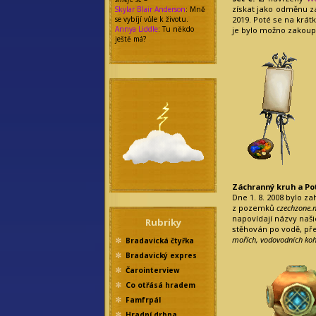
získat jako odměnu z
Skylar Blair Anderson
: Mně
se vybíjí vůle k životu.
2019. Poté se na krátk
Annya Liddle
: Tu někdo
je bylo možno zakoupi
ještě má?
Záchranný kruh a Po
Dne 1. 8. 2008 bylo z
z pozemků
czechzone.n
napovídají názvy naši
Rubriky
stěhován po vodě, pře
mořích, vodovodních koh
Bradavická čtyřka
Bradavický expres
Čarointerview
Co otřásá hradem
Famfrpál
Hradní drbna