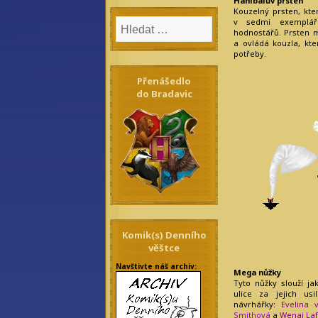
Hanibalův prsten
Kouzelný prsten, kte
v sedmi exempláří
hodnostářů. Prsten m
a ovládá kouzla, kte
potřeby.
Přenášedlo
do Bradavic
Komik(s) Denního
věštce
Navštivte náš archiv:
Mega nůžky
Tyto nůžky slouží j
ulice za jejich us
návrhářky:
Evelina v
Smithová
a
Wenai Laf