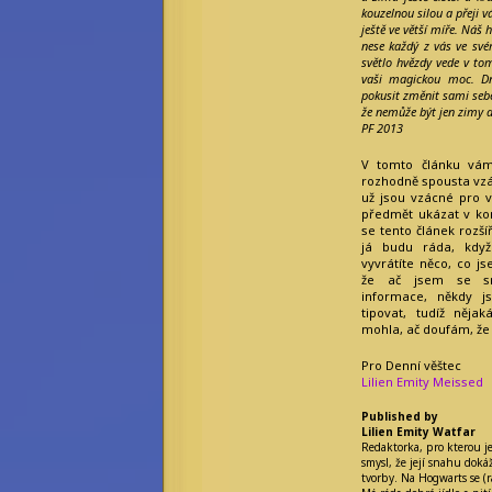
kouzelnou silou a přeji 
ještě ve větší míře. Náš 
nese každý z vás ve sv
světlo hvězdy vede v tom
vaši magickou moc. Dn
pokusit změnit sami seb
že nemůže být jen zimy a
PF 2013
V tomto článku vám
rozhodně spousta vzác
už jsou vzácné pro 
předmět ukázat v ko
se tento článek rozší
já budu ráda, když 
vyvrátíte něco, co js
že ač jsem se sna
informace, někdy j
tipovat, tudíž něj
mohla, ač doufám, že j
Pro Denní věštec
Lilien Emity Meissed
Published by
Lilien Emity Watfar
Redaktorka, pro kterou j
smysl, že její snahu dokáž
tvorby. Na Hogwarts se (r