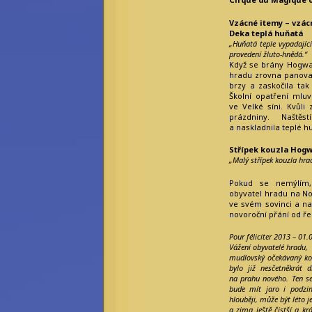
Vzácné itemy – vzác
Deka teplá huňatá
„Huňatá teple vypadají
provedení žluto-hnědá.“
Když se brány Hogwar
hradu zrovna panoval
brzy a zaskočila tak
Školní opatření mluv
ve Velké síni. Kvůli
prázdniny. Naště
a naskladnila teplé h
Střípek kouzla Hogw
„Malý střípek kouzla hrad
Pokud se nemýlím,
obyvatel hradu na No
ve svém sovinci a na
novoroční přání od ře
Pour féliciter 2013 – 01
Vážení obyvatelé hradu,
mudlovský očekávaný ko
bylo již nesčetněkrát 
na prahu nového. Ten se
bude mít jaro i podzi
hlouběji, může být léto j
a zima ještě čistší a kr